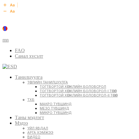
mn
FAQ
Санал хүсэлт
Танилцуулга
ТӨСЛИЙН ТАНИЛЦУУЛГА
ТОГТВОРТОЙ ХӨГЖЛИЙН БОЛОВСРОЛ
ТОГТВОРТОЙ ХӨГЖЛИЙН БОЛОВСРОЛ-I ТӨСӨЛ
ТОГТВОРТОЙ ХӨГЖЛИЙН БОЛОВСРОЛ-II ТӨСӨЛ
ТХБ
МАКРО ТҮВШИНД
МЕЗО ТҮВШИНД
МИКРО ТҮВШИНД
Таны мэдлэгт
Мэдээ
ҮЙЛ ЯВДАЛ
АРГА ХЭМЖЭЭ
ВИДЕО