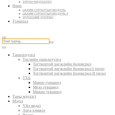
ЗУРГАН МЭДЭЭЛЭЛ
Нөөц
ЦАХИМ СУРГАЛТЫН МОДУЛЬ
ЦАХИМ СУРГАЛТЫН МОДУЛЬ II
ҮНДЭСНИЙ ЧУУЛГАН
Түншлэл
Танилцуулга
Төслийн танилцуулга
Тогтвортой хөгжлийн боловсрол
Тогтвортой хөгжлийн боловсрол-I төсөл
Тогтвортой хөгжлийн боловсрол-II төсөл
ТХБ
Макро түвшинд
Мезо түвшинд
Микро түвшинд
Таны мэдлэгт
Мэдээ
Үйл явдал
Арга хэмжээ
Видео