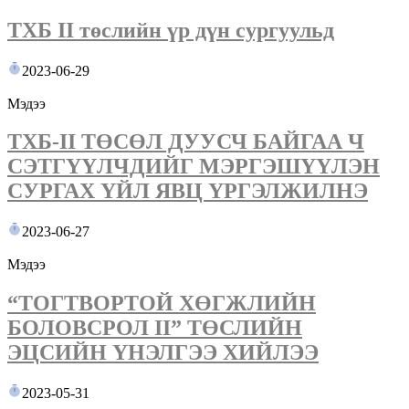
ТХБ II төслийн үр дүн сургуульд
2023-06-29
Мэдээ
ТХБ-II ТӨСӨЛ ДУУСЧ БАЙГАА Ч
СЭТГҮҮЛЧДИЙГ МЭРГЭШҮҮЛЭН
СУРГАХ ҮЙЛ ЯВЦ ҮРГЭЛЖИЛНЭ
2023-06-27
Мэдээ
“ТОГТВОРТОЙ ХӨГЖЛИЙН
БОЛОВСРОЛ II” ТӨСЛИЙН
ЭЦСИЙН ҮНЭЛГЭЭ ХИЙЛЭЭ
2023-05-31