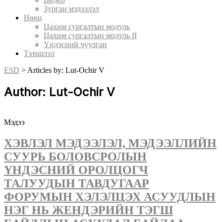
Зурган мэдээлэл
Нөөц
Цахим сургалтын модуль
Цахим сургалтын модуль II
Үндэсний чуулган
Түншлэл
ESD
>
Articles by: Lut-Ochir V
Author: Lut-Ochir V
Мэдээ
ХЭВЛЭЛ МЭДЭЭЛЭЛ, МЭДЭЭЛЛИЙН
СУУРЬ БОЛОВСРОЛЫН
ҮНДЭСНИЙ ОРОЛЦОГЧ
ТАЛУУДЫН ТАВДУГААР
ФОРУМЫН ХЭЛЭЛЦЭХ АСУУДЛЫН
НЭГ НЬ ЖЕНДЭРИЙН ТЭГШ