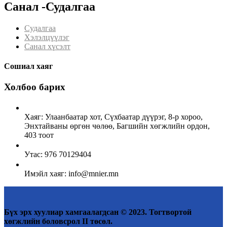
Санал -Судалгаа
Судалгаа
Хэлэлцүүлэг
Санал хүсэлт
Сошиал хаяг
Холбоо барих
Хаяг: Улаанбаатар хот, Сүхбаатар дүүрэг, 8-р хороо,
Энхтайваны өргөн чөлөө, Багшийн хөгжлийн ордон,
403 тоот
Утас: 976 70129404
Имэйл хаяг: info@mnier.mn
Бүх эрх хуулиар хамгаалагдсан © 2023. Тогтвортой
хөгжлийн боловсрол II төсөл.