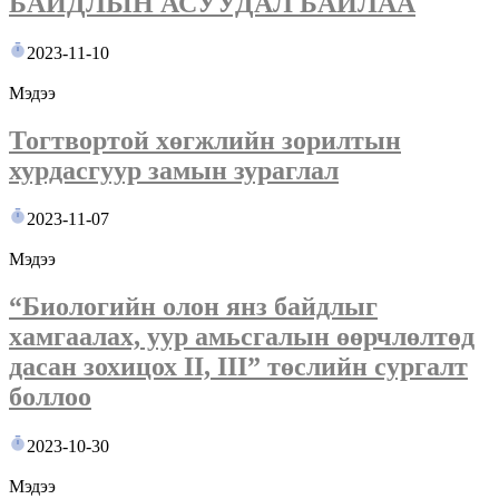
БАЙДЛЫН АСУУДАЛ БАЙЛАА
2023-11-10
Мэдээ
Тогтвортой хөгжлийн зорилтын
хурдасгуур замын зураглал
2023-11-07
Мэдээ
“Биологийн олон янз байдлыг
хамгаалах, уур амьсгалын өөрчлөлтөд
дасан зохицох II, III” төслийн сургалт
боллоо
2023-10-30
Мэдээ