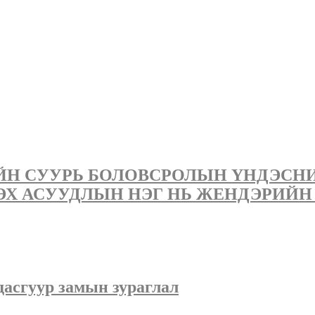
ИЙН СУУРЬ БОЛОВСРОЛЫН ҮНДЭСН
ЭХ АСУУДЛЫН НЭГ НЬ ЖЕНДЭРИЙН
асгуур замын зураглал