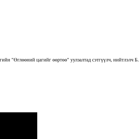
ногийн "Өглөөний цагийг өөртөө" уулзалтад сэтгүүлч, нийтлэ