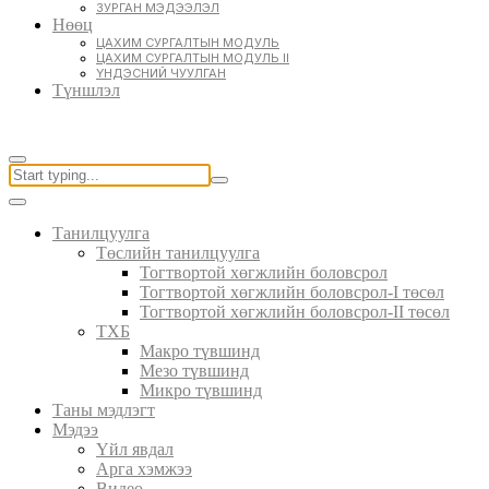
ЗУРГАН МЭДЭЭЛЭЛ
Нөөц
ЦАХИМ СУРГАЛТЫН МОДУЛЬ
ЦАХИМ СУРГАЛТЫН МОДУЛЬ II
ҮНДЭСНИЙ ЧУУЛГАН
Түншлэл
Танилцуулга
Төслийн танилцуулга
Тогтвортой хөгжлийн боловсрол
Тогтвортой хөгжлийн боловсрол-I төсөл
Тогтвортой хөгжлийн боловсрол-II төсөл
ТХБ
Макро түвшинд
Мезо түвшинд
Микро түвшинд
Таны мэдлэгт
Мэдээ
Үйл явдал
Арга хэмжээ
Видео