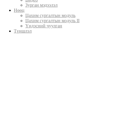
Зурган мэдээлэл
Нөөц
Цахим сургалтын модуль
Цахим сургалтын модуль II
Үндэсний чуулган
Түншлэл