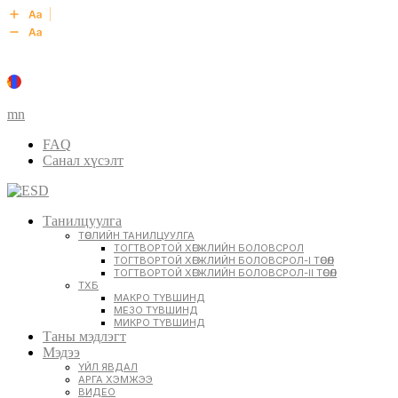
mn
FAQ
Санал хүсэлт
Танилцуулга
ТӨСЛИЙН ТАНИЛЦУУЛГА
ТОГТВОРТОЙ ХӨГЖЛИЙН БОЛОВСРОЛ
ТОГТВОРТОЙ ХӨГЖЛИЙН БОЛОВСРОЛ-I ТӨСӨЛ
ТОГТВОРТОЙ ХӨГЖЛИЙН БОЛОВСРОЛ-II ТӨСӨЛ
ТХБ
МАКРО ТҮВШИНД
МЕЗО ТҮВШИНД
МИКРО ТҮВШИНД
Таны мэдлэгт
Мэдээ
ҮЙЛ ЯВДАЛ
АРГА ХЭМЖЭЭ
ВИДЕО