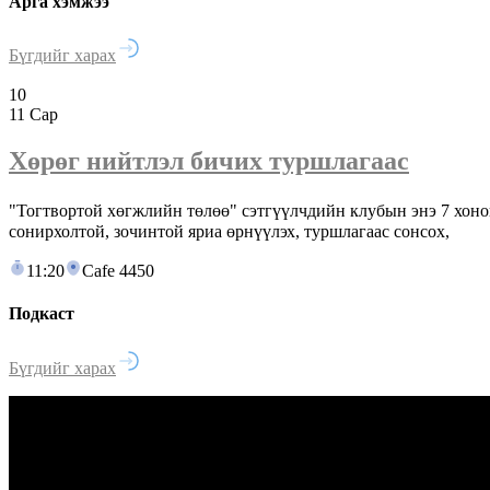
Арга хэмжээ
Бүгдийг харах
10
11 Сар
Хөрөг нийтлэл бичих туршлагаас
"Тогтвортой хөгжлийн төлөө" сэтгүүлчдийн клубын энэ 7 хо
сонирхолтой, зочинтой яриа өрнүүлэх, туршлагаас сонсох,
11:20
Cafe 4450
Подкаст
Бүгдийг харах