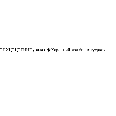
лч Б.ЭНХЦЭЦЭГИЙГ урилаа. �Хөрөг нийтлэл бичих туурвих