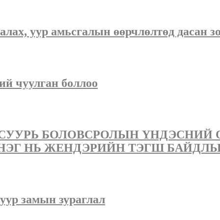
лах, уур амьсгалын өөрчлөлтөд дасан зох
ий чуулган боллоо
 СУУРЬ БОЛОВСРОЛЫН ҮНДЭСНИЙ 
НЭГ НЬ ЖЕНДЭРИЙН ТЭГШ БАЙДЛЫ
уур замын зураглал