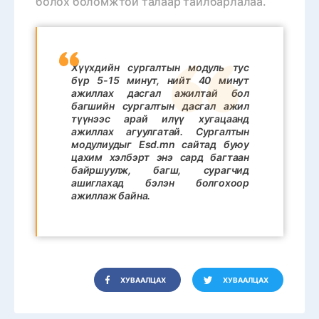
болох боломжтой талаар тайлбарлалаа.
Хүүхдийн сургалтын модуль тус
бүр 5-15 минут, нийт 40 минут
ажиллах дасгал ажилтай бол
багшийн сургалтын дасгал ажил
түүнээс арай илүү хугацаанд
ажиллах агуулгатай. Сургалтын
модулиудыг Esd.mn сайтад буюу
цахим хэлбэрт энэ сард багтаан
байршуулж, багш, сурагчид
ашиглахад бэлэн болгохоор
ажиллаж байна.
ХУВААЛЦАХ
ХУВААЛЦАХ