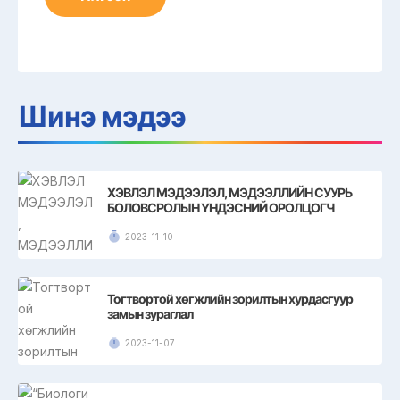
Шинэ мэдээ
ХЭВЛЭЛ МЭДЭЭЛЭЛ, МЭДЭЭЛЛИЙН СУУРЬ
БОЛОВСРОЛЫН ҮНДЭСНИЙ ОРОЛЦОГЧ
ТАЛУУДЫН ТАВДУГААР ФОРУМЫН
ХЭЛЭЛЦЭХ АСУУДЛЫН НЭГ НЬ ЖЕНДЭРИЙН
2023-11-10
ТЭГШ БАЙДЛЫН АСУУДАЛ БАЙЛАА
Тогтвортой хөгжлийн зорилтын хурдасгуур
замын зураглал
2023-11-07