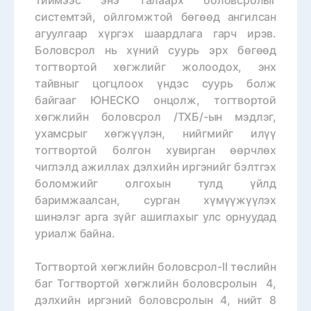
системтэй, ойлгомжтой бөгөөд ангилсан
агуулгаар хүргэх шаардлага гарч ирэв.
Боловсрол нь хүний суурь эрх бөгөөд
тогтвортой хөгжлийг жолоодох, энх
тайвныг цогцлоох үндэс суурь болж
байгааг ЮНЕСКО онцолж, тогтвортой
хөгжлийн боловсрол /ТХБ/-ын мэдлэг,
ухамсрыг хөгжүүлэн, нийгмийг илүү
тогтвортой болгон хувирган өөрчлөх
чиглэлд ажиллах дэлхийн иргэнийг бэлтгэх
боломжийг олгохын тулд үйлд
баримжаалсан, сурган хүмүүжүүлэх
шинэлэг арга зүйг ашиглахыг улс орнуудад
уриалж байна.
Тогтвортой хөгжлийн боловсрол-II төслийн
баг Тогтвортой хөгжлийн боловсролын 4,
дэлхийн иргэний боловсролын 4, нийт 8