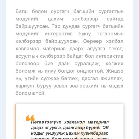
Багш болон сургагч багшийн сургалтын
модулийг цахим хэлбэрээр сайтад
байршуулсан. Тэр дундаа сургагч багшийн
модулийг интерактив буюу тоглоомын
хэлбэрээр байршуулсан. Өөрөөр хэлбэл
хэвлэмэл материал дээрх агуулга текст,
асуултын хэлбэрээр байдаг бол интерактив
болсноор бие даан суралцаж, хөгжих
боломж нь илүү болдог онцлогтой. Жишээ
нь, үгийн сүлжээ бөглөх, дасгал ажиллах,
хариулт буруу эсвэл зөв эсэхийг нь мэдэх
боломжтой.
Нөгөөтээгүүр хэвлэмэл материал
дээрх агуулга, даалгавар бүрийг QR
кодыг уншуулж цахим хувилбараар
ашиглах боломжтойгоороо давуу