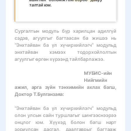
талтай юм.
Сургалтын модуль бүр харилцан адилгүй
сэдэв, агуулгыг багтаасан ба жишээ нь
“Энхтайван ба үл хүчирхийлэгч” модульд
энхтайван хэмээх тодорхойлолтын
агуулгыг өргөн хүрээнд тайлбарлажээ.
МУБИС-ийн
Нийгмийн
ажил, арга зүйн тэнхимийн ахлах багш,
Доктор Т.Булганзаяа:
“Энхтайван ба үл хүчирхийлэгч” модульд
олон улсын сайн туршлагыг шингээснээрээ
онцлог юм. Хүүхэд болон багш нарт
зориулсан дасгал, даалгаврыг багтааж