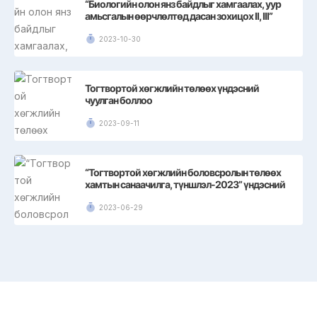
“Биологийн олон янз байдлыг хамгаалах, уур
амьсгалын өөрчлөлтөд дасан зохицох II, III”
төслийн сургалт боллоо
2023-10-30
Тогтвортой хөгжлийн төлөөх үндэсний
чуулган боллоо
2023-09-11
“Тогтвортой хөгжлийн боловсролын төлөөх
хамтын санаачилга, түншлэл-2023” үндэсний
чуулган
2023-06-29