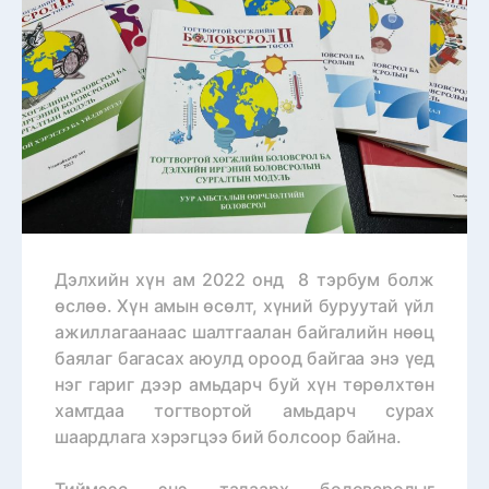
Дэлхийн хүн ам 2022 онд 8 тэрбум болж
өслөө. Хүн амын өсөлт, хүний буруутай үйл
ажиллагаанаас шалтгаалан байгалийн нөөц
баялаг багасах аюулд ороод байгаа энэ үед
нэг гариг дээр амьдарч буй хүн төрөлхтөн
хамтдаа тогтвортой амьдарч сурах
шаардлага хэрэгцээ бий болсоор байна.
Тиймээс энэ талаарх боловсролыг