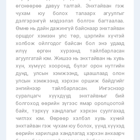
өгснөөрөө давуу талтай. Энхтайван гэж
чухам юу болох талаарх агуулгыг
дэлгэрэнгүй мэдээлэл болгон багтаалаа.
Өмнө нь дайн дажингүй байснаар энхтайван
оршдог хэмээн улс төр, цэргийн хүчтэй
холбож ойлгодог байсан бол энэ удаад
илүү өргөн хүрээнд тайлбарласан
агуулгатай юм. Жишээ нь энхтайван нь хувь
хүн, хүмүүс хооронд, бүлэг орон нутгийн
дунд, улсын хэмжээнд, цаашлаад олон
улсын хэмжээнд хэрхэн оршиж байдгийг
энгийнээр тайлбарласан. Ингэснээр
суралцагч хүүхдүүд энхтайвныг бий
болгоход өөрийн зүгээс ямар оролцоотой
байх, тэрхүү хандлагыг хэрхэн суулгахад
чиглэх юм. Өөрөөр хэлбэл хувь хүний
энхтайван гэж чухам юу болох, үүнд хүүхэд
өөрийн харилцаа хандлагад хэрхэн анхаарч