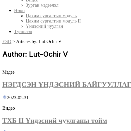
Зурган мэдээлэл
Нөөц
Цахим сургалтын модуль
Цахим сургалтын модуль II
Үндэсний чуулган
Түншлэл
ESD
>
Articles by: Lut-Ochir V
Author: Lut-Ochir V
Мэдээ
НЭГДСЭН ҮНДЭСНИЙ БАЙГУУЛЛА
2023-05-31
Видео
ТХБ II Үндэсний чуулганы тойм