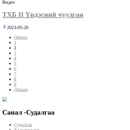
Видео
ТХБ II Үндэсний чуулган
2023-05-20
Өмнөх
1
2
3
4
5
6
7
8
9
Дараах
Санал -Судалгаа
Судалгаа
Хэлэлцүүлэг