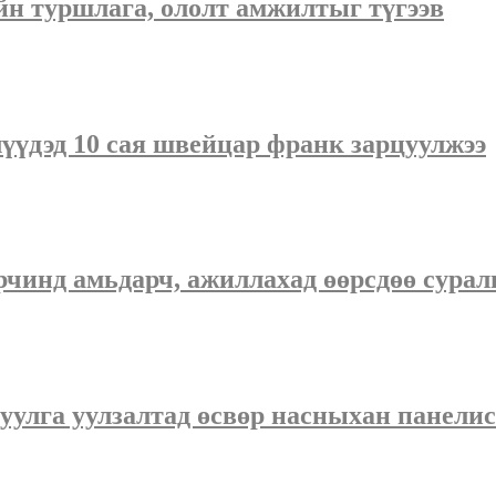
йн туршлага, ололт амжилтыг түгээв
үүдэд 10 сая швейцар франк зарцуулжээ
рчинд амьдарч, ажиллахад өөрсдөө сурал
уулга уулзалтад өсвөр насныхан панели