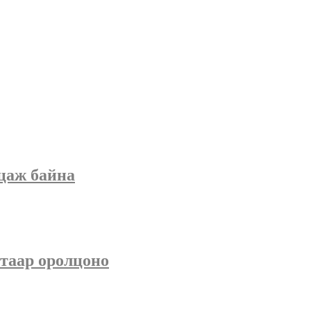
цаж байна
стаар оролцоно