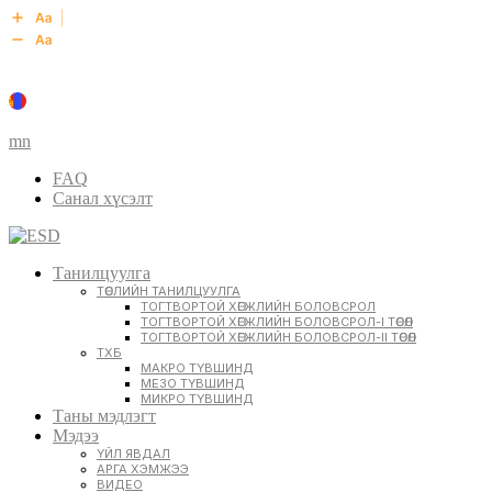
mn
FAQ
Санал хүсэлт
Танилцуулга
ТӨСЛИЙН ТАНИЛЦУУЛГА
ТОГТВОРТОЙ ХӨГЖЛИЙН БОЛОВСРОЛ
ТОГТВОРТОЙ ХӨГЖЛИЙН БОЛОВСРОЛ-I ТӨСӨЛ
ТОГТВОРТОЙ ХӨГЖЛИЙН БОЛОВСРОЛ-II ТӨСӨЛ
ТХБ
МАКРО ТҮВШИНД
МЕЗО ТҮВШИНД
МИКРО ТҮВШИНД
Таны мэдлэгт
Мэдээ
ҮЙЛ ЯВДАЛ
АРГА ХЭМЖЭЭ
ВИДЕО