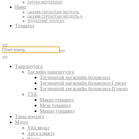
ЗУРГАН МЭДЭЭЛЭЛ
Нөөц
ЦАХИМ СУРГАЛТЫН МОДУЛЬ
ЦАХИМ СУРГАЛТЫН МОДУЛЬ II
ҮНДЭСНИЙ ЧУУЛГАН
Түншлэл
Танилцуулга
Төслийн танилцуулга
Тогтвортой хөгжлийн боловсрол
Тогтвортой хөгжлийн боловсрол-I төсөл
Тогтвортой хөгжлийн боловсрол-II төсөл
ТХБ
Макро түвшинд
Мезо түвшинд
Микро түвшинд
Таны мэдлэгт
Мэдээ
Үйл явдал
Арга хэмжээ
Видео