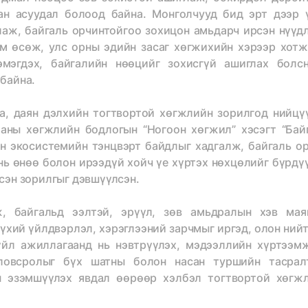
ан асуудал болоод байна. Монголчууд бид эрт дээр 
лаж, байгаль орчинтойгоо зохицон амьдарч ирсэн нүүд
ам өсөж, улс орны эдийн засаг хөгжихийн хэрээр хотж
мэгдэх, байгалийн нөөцийг зохисгүй ашиглах болс
байна.
а, даян дэлхийн тогтвортой хөгжлийн зорилгод нийцү
ааны хөгжлийн бодлогын “Ногоон хөгжил” хэсэгт “Бай
н экосистемийн тэнцвэрт байдлыг хадгалж, байгаль о
нь өнөө болон ирээдүй хойч үе хүртэх нөхцөлийг бүрдү
сэн зорилгыг дэвшүүлсэн.
, байгальд ээлтэй, эрүүл, зөв амьдралын хэв мая
үхий үйлдвэрлэл, хэрэглээний зарчмыг иргэд, олон нийт
 үйл ажиллагаанд нь нэвтрүүлэх, мэдээллийн хүртээм
оловсролыг бүх шатны болон насан туршийн тасрал
 эзэмшүүлэх явдал өөрөөр хэлбэл тогтвортой хөгж