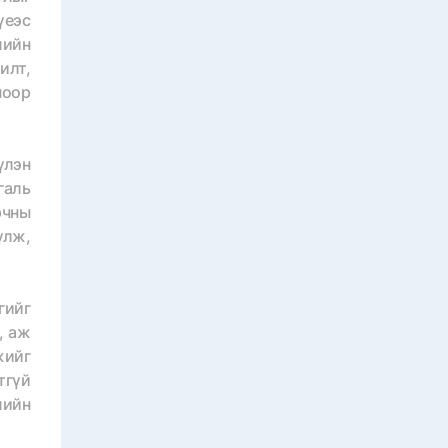
үеэс
лийн
илт,
ноор
үлэн
галь
рчны
үлж,
гийг
, аж
жийг
тгүй
лийн