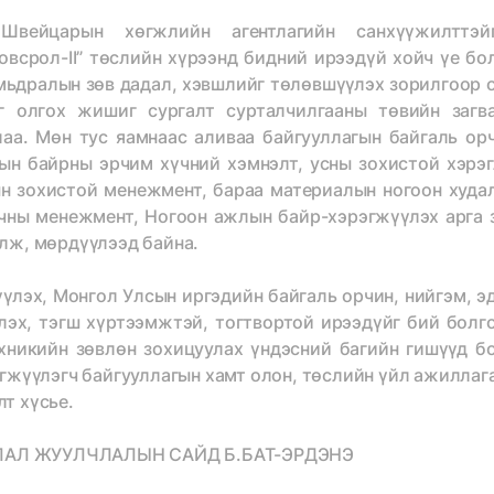
ейцарын хөгжлийн агентлагийн санхүүжилттэйг
всрол-II” төслийн хүрээнд бидний ирээдүй хойч үе бо
амьдралын зөв дадал, хэвшлийг төлөвшүүлэх зорилгоор 
г олгох жишиг сургалт сурталчилгааны төвийн загв
аа. Мөн тус яамнаас аливаа байгууллагын байгаль ор
ын байрны эрчим хүчний хэмнэлт, усны зохистой хэрэг
ын зохистой менежмент, бараа материалын ногоон худа
чны менежмент, Ногоон ажлын байр-хэрэгжүүлэх арга 
лж, мөрдүүлээд байна.
лэх, Монгол Улсын иргэдийн байгаль орчин, нийгэм, э
лэх, тэгш хүртээмжтэй, тогтвортой ирээдүйг бий болг
хникийн зөвлөн зохицуулах үндэсний багийн гишүүд б
эгжүүлэгч байгууллагын хамт олон, төслийн үйл ажиллаг
т хүсье.
ЛАЛ ЖУУЛЧЛАЛЫН САЙД Б.БАТ-ЭРДЭНЭ