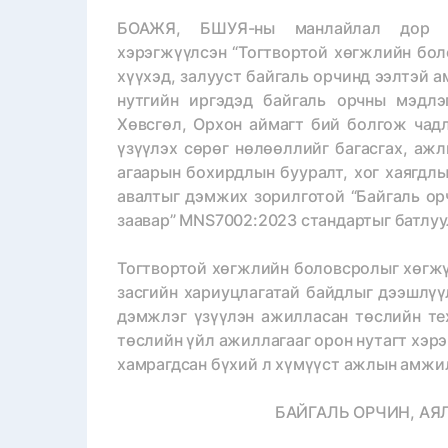
БОАЖЯ, БШУЯ-ны манлайлал дор Шв
хэрэгжүүлсэн “Тогтвортой хөгжлийн боло
хүүхэд, залууст байгаль орчинд ээлтэй 
нутгийн иргэдэд байгаль орчны мэдлэ
Хөвсгөл, Орхон аймагт бий болгож чадл
үзүүлэх сөрөг нөлөөллийг багасгах, ажл
агаарын бохирдлын бууралт, хог хаягдл
авалтыг дэмжих зорилготой “Байгаль ор
заавар” MNS7002:2023 стандартыг батлуу
Тогтвортой хөгжлийн боловсролыг хөгжүү
засгийн хариуцлагатай байдлыг дээшлүү
дэмжлэг үзүүлэн ажилласан төслийн те
төслийн үйл ажиллагааг орон нутагт хэр
хамрагдсан бүхий л хүмүүст ажлын амжил
БАЙГАЛЬ ОРЧИН, АЯ