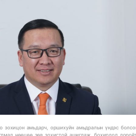
оо зохицон амьдарч, оршихуйн амьдралын үндэс болсо
агдмал нөөцөө зөв зохистой ашиглаж, бохирдол дорой