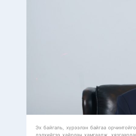
Эх байгаль, хүрээлэн байгаа орчинтойг
дэлхийгээ хайрлан хамгаалж, хязгаарл