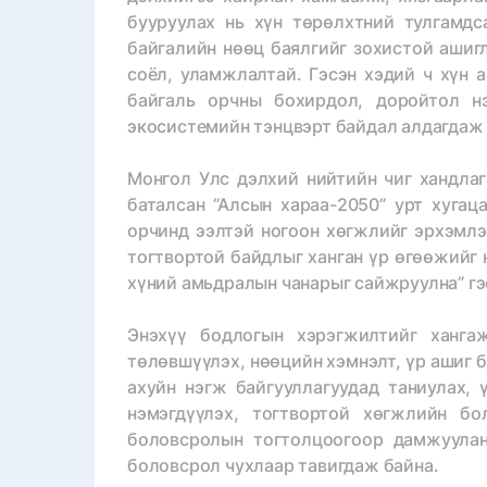
бууруулах нь хүн төрөлхтний тулгамдс
байгалийн нөөц баялгийг зохистой ашиг
соёл, уламжлалтай. Гэсэн хэдий ч хүн 
байгаль орчны бохирдол, доройтол нэ
экосистемийн тэнцвэрт байдал алдагдаж 
Монгол Улс дэлхий нийтийн чиг хандлаг
баталсан “Алсын хараа-2050” урт хугац
орчинд ээлтэй ногоон хөгжлийг эрхэмлэ
тогтвортой байдлыг ханган үр өгөөжийг 
хүний амьдралын чанарыг сайжруулна” гэ
Энэхүү бодлогын хэрэгжилтийг хангаж
төлөвшүүлэх, нөөцийн хэмнэлт, үр ашиг б
ахуйн нэгж байгууллагуудад таниулах,
нэмэгдүүлэх, тогтвортой хөгжлийн б
боловсролын тогтолцоогоор дамжуулан
боловсрол чухлаар тавигдаж байна.