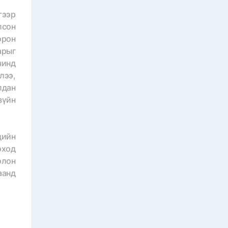
ээр
лсон
орон
арыг
чинд
лээ,
лдан
зүйн
дийн
оход
олон
аанд