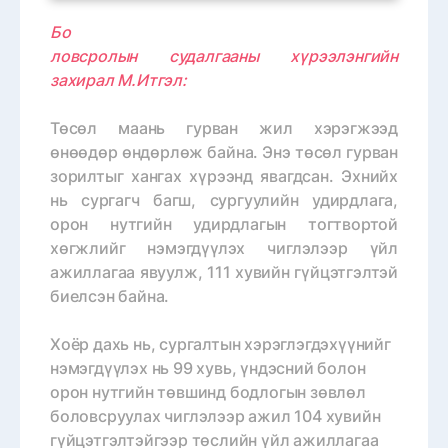
Бо
ловсролын судалгааны хүрээлэнгийн
захирал М.Итгэл:
Төсөл маань гурван жил хэрэгжээд
өнөөдөр өндөрлөж байна. Энэ төсөл гурван
зорилтыг хангах хүрээнд явагдсан. Эхнийх
нь сургагч багш, сургуулийн удирдлага,
орон нутгийн удирдлагын тогтвортой
хөгжлийг нэмэгдүүлэх чиглэлээр үйл
ажиллагаа явуулж, 111 хувийн гүйцэтгэлтэй
биелсэн байна.
Хоёр дахь нь, сургалтын хэрэглэгдэхүүнийг
нэмэгдүүлэх нь 99 хувь, үндэсний болон
орон нутгийн төвшинд бодлогын зөвлөл
боловсруулах чиглэлээр ажил 104 хувийн
гүйцэтгэлтэйгээр төслийн үйл ажиллагаа