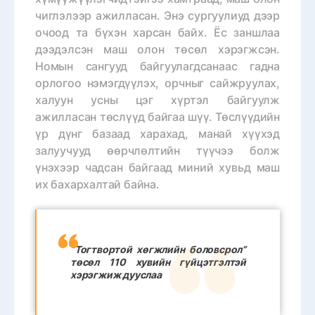
чиглэлээр ажилласан. Энэ сургуулиуд дээр
очоод та бүхэн харсан байх. Ёс заншлаа
дээдэлсэн маш олон төсөл хэрэгжсэн.
Номын сангууд байгуулагдсанаас гадна
орлогоо нэмэгдүүлэх, орчныг сайжруулах,
халуун усны цэг хүртэл байгуулж
ажилласан төслүүд байгаа шүү. Төслүүдийн
үр дүнг базаад харахад, манай хүүхэд
залуучууд өөрчлөлтийн түүчээ болж
үнэхээр чадсан байгаад миний хувьд маш
их бахархалтай байна.
“Тогтвортой хөгжлийн боловсрол”
төсөл 110 хувийн гүйцэтгэлтэй
хэрэгжиж дууслаа