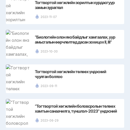
Тогтвортой хөгжлийн зорилтын хурдасгуур
замын зураглал
2023-11-07
“Биологийн олон янз байдлыг хамгаалах, уур
амьсгалын өөрчлөлтөд дасан зохицох II, III”
төслийн сургалт боллоо
2023-10-30
Тогтвортой хөгжлийн төлөөх үндэсний
чуулган боллоо
2023-09-11
“Тогтвортой хөгжлийн боловсролын төлөөх
хамтын санаачилга, түншлэл-2023” үндэсний
чуулган
2023-06-29