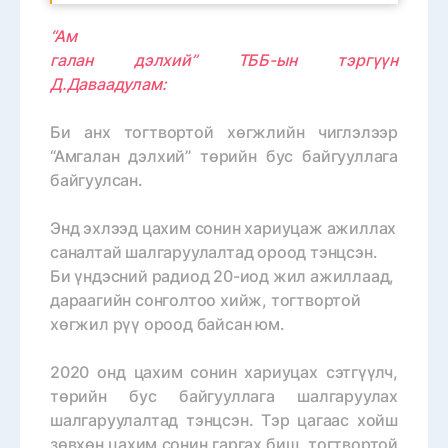
“Ам
галан дэлхий” ТББ-ын тэргүүн
Д.Даваадулам:
Би анх тогтвортой хөгжлийн чиглэлээр
“Амгалан дэлхий” төрийн бус байгууллага
байгуулсан.
Энд эхлээд цахим сонин хариуцаж ажиллах
саналтай шалгаруулалтад ороод тэнцсэн.
Би үндэсний радиод 20-иод жил ажиллаад,
дараагийн сонголтоо хийж, тогтвортой
хөгжил рүү ороод байсан юм.
2020 онд цахим сонин хариуцах сэтгүүлч,
төрийн бус байгууллага шалгаруулах
шалгаруулалтад тэнцсэн. Тэр цагаас хойш
зөвхөн цахим сонин гаргах биш, тогтвортой