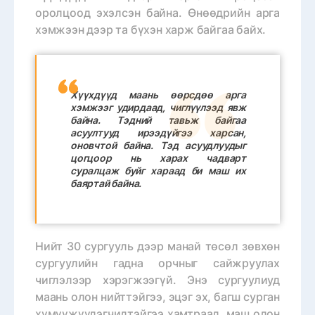
оролцоод эхэлсэн байна. Өнөөдрийн арга
хэмжээн дээр та бүхэн харж байгаа байх.
Хүүхдүүд маань өөрсдөө арга
хэмжээг удирдаад, чиглүүлээд явж
байна. Тэдний тавьж байгаа
асуултууд ирээдүйгээ харсан,
оновчтой байна. Тэд асуудлуудыг
цогцоор нь харах чадварт
суралцаж буйг хараад би маш их
баяртай байна.
Нийт 30 сургууль дээр манай төсөл зөвхөн
сургуулийн гадна орчныг сайжруулах
чиглэлээр хэрэгжээгүй. Энэ сургуулиуд
маань олон нийттэйгээ, эцэг эх, багш сурган
хүмүүжүүлэгчидтэйгээ хамтраад, маш олон