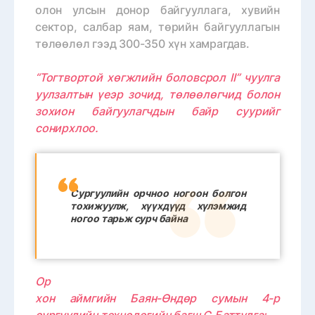
олон улсын донор байгууллага, хувийн
сектор, салбар яам, төрийн байгууллагын
төлөөлөл гээд 300-350 хүн хамрагдав.
“Тогтвортой хөгжлийн боловсрол II” чуулга
уулзалтын үеэр зочид, төлөөлөгчид болон
зохион байгуулагчдын байр суурийг
сонирхлоо.
Сургуулийн орчноо ногоон болгон
тохижуулж, хүүхдүүд хүлэмжид
ногоо тарьж сурч байна
Ор
хон аймгийн Баян-Өндөр сумын 4-р
сургуулийн технологийн багш С.Баттулга: