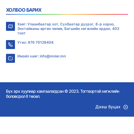
ХОЛБОО БАРИХ
Хаяг: Улаанбаатар хот, Сүхбаатар дүүрэг, 8-р хороо,
Энхтайваны өргөн чөлөө, Багшийн хөгжлийн ордон, 403
тоот
Утас: 976 70129404
Имэйл хаяг: info@mnier.mn
Бүх эрх хуулиар хамгаалагдсан © 2023. Тогтвортой хөгжлийн
боловсрол II төсөл.
Дээш буцах