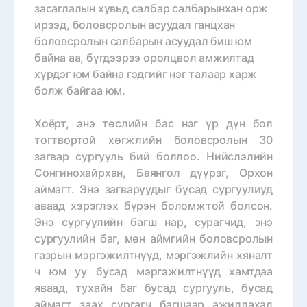
засаглалын хувьд салбар салбарынхан орж
ирээд, боловсролын асуудал ганцхан
боловсролын салбарын асуудал биш юм
байна аа, бүгдээрээ оролцвол амжилтад
хүрдэг юм байна гэдгийг нэг талаар харж
болж байгаа юм.
Хоёрт, энэ төслийн бас нэг үр дүн бол
тогтвортой хөгжлийн боловсролын 30
загвар сургууль бий боллоо
. Нийслэлийн
Сонгинохайрхан, Баянгол дүүрэг, Орхон
аймагт. Энэ загваруудыг бусад сургуулиуд
аваад хэрэглэх бүрэн боломжтой болсон.
Энэ сургуулийн багш нар, сурагчид, энэ
сургуулийн баг, мөн аймгийн боловсролын
газрын мэргэжилтнүүд, мэргэжлийн хяналт
ч юм уу бусад мэргэжилтнүүд хамтдаа
яваад, тухайн баг бусад сургууль, бусад
аймагт заах сургагч багшаар ажиллахад