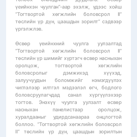
үеийнхэн чуулган”-аар эхэлж, үдээс хойш
“Тогтвортой хөгжлийн боловсрол II”
төслийн үр дүн, цаашдын зорилт” сэдвээр
үргэлжлэв.
Өсвөр үеийнхний чуулга уулзалтад
“Тогтвортой хөгжлийн боловсрол II”
төслийн үр шимийг хүртэгч өсвөр насныхан
оролцож, тогтвортой хөгжлийн
боловсролыг дэмжихэд хүүхэд,
залуучуудын боломжийг нэмэгдүүлэх
чиглэлээр илтгэл мэдээлэл өгч, бодлого
боловсруулагчдад санал хүргүүлэхээр
тогтов. Энэхүү чуулга уулзалт өсвөр
насныхан панелистаар оролцож,
хуралдааныг удирдсанаараа онцлогтой
боллоо. “Тогтвортой хөгжлийн боловсрол
II” төслийн үр дүн, цаашдын зорилтын