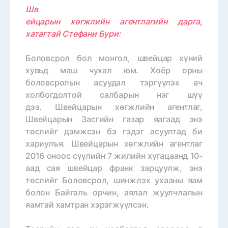
Шв
ейцарын хөгжлийн агентлагийн дарга,
хатагтай Стефани Бури:
Боловсрол бол монгол, швейцар хүний
хувьд маш чухал юм. Хоёр орны
боловсролын асуудал тэргүүлэх ач
холбогдолтой салбарын нэг шүү
дээ. Швейцарын хөгжлийн агентлаг,
Швейцарын Засгийн газар яагаад энэ
төслийг дэмжсэн бэ гэдэг асуултад би
хариулъя. Швейцарын хөгжлийн агентлаг
2016 оноос сүүлийн 7 жилийн хугацаанд 10-
аад сая швейцар франк зарцуулж, энэ
төслийг Боловсрол, шинжлэх ухааны яам
болон Байгаль орчин, аялал жуулчлалын
яамтай хамтран хэрэгжүүлсэн.