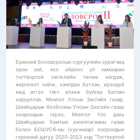
Ерөнхий боловсролын сургуулийн сурагчид
орон зай, хол ойроос үл хамааран
тогтвортой хөгжлийн төлөө нэгдэж,
өөрчлөлт хийж, хамтдаа бүтээн, ирээдүй
өөд итгэл төгс алхаж буйгаа батлан
харууллаа. Монгол Улсын Засгийн газар,
Швейцарын Холбооны Улсын Засгийн газар
хоорондын гэрээ, Монгол Улс дахь
Швейцарын Хамтын ажиллагааны газар
болон БСШУСЯ-ны (хуучнаар) хоорондын
гэрээний дагуу 2020-2023 онд “Тогтвортой