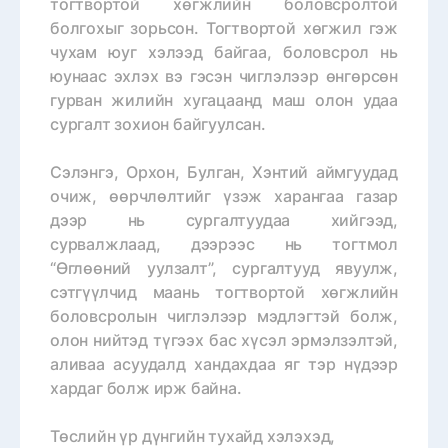
тогтвортой хөгжлийн боловсролтой
болгохыг зорьсон. Тогтвортой хөгжил гэж
чухам юуг хэлээд байгаа, боловсрол нь
юунаас эхлэх вэ гэсэн чиглэлээр өнгөрсөн
гурван жилийн хугацаанд маш олон удаа
сургалт зохион байгуулсан.
Сэлэнгэ, Орхон, Булган, Хэнтий аймгуудад
очиж, өөрчлөлтийг үзэж харангаа газар
дээр нь сургалтуудаа хийгээд,
сурвалжлаад, дээрээс нь тогтмол
“Өглөөний уулзалт”, сургалтууд явуулж,
сэтгүүлчид маань тогтвортой хөгжлийн
боловсролын чиглэлээр мэдлэгтэй болж,
олон нийтэд түгээх бас хүсэл эрмэлзэлтэй,
аливаа асуудалд хандахдаа яг тэр нүдээр
хардаг болж ирж байна.
Төслийн үр дүнгийн тухайд хэлэхэд,