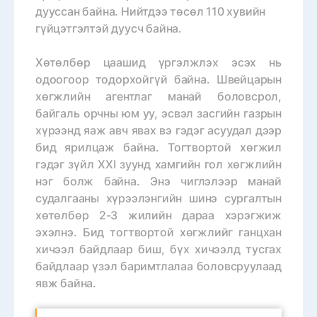
дууссан байна. Нийтдээ төсөл 110 хувийн
гүйцэтгэлтэй дуусч байна.
Хөтөлбөр цаашид үргэлжлэх эсэх нь
одоогоор тодорхойгүй байна.
Швейцарын
хөгжлийн агентлаг манай боловсрол,
байгаль орчны юм уу, эсвэл засгийн газрын
хүрээнд яаж авч явах вэ гэдэг асуудал дээр
бид ярилцаж байна.
Тогтвортой хөгжил
гэдэг зүйл XXI зуунд хамгийн гол хөгжлийн
нэг болж байна. Энэ чиглэлээр манай
судалгааны хүрээлэнгийн шинэ сургалтын
хөтөлбөр 2-3 жилийн дараа хэрэгжиж
эхэлнэ. Бид тогтвортой хөгжлийг ганцхан
хичээл байдлаар биш, бүх хичээлд тусгах
байдлаар үзэл баримтлалаа боловсруулаад
явж байна.