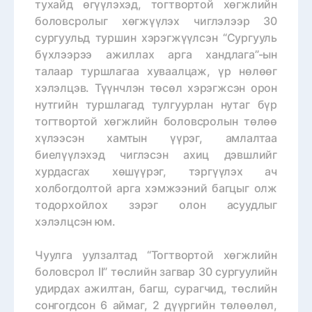
тухайд өгүүлэхэд, тогтвортой хөгжлийн
боловсролыг хөгжүүлэх чиглэлээр 30
сургуульд туршин хэрэгжүүлсэн “Сургууль
бүхлээрээ ажиллах арга хандлага”-ын
талаар туршлагаа хуваалцаж, үр нөлөөг
хэлэлцэв.
Түүнчлэн төсөл хэрэгжсэн орон
нутгийн туршлагад тулгуурлан нутаг бүр
тогтвортой хөгжлийн боловсролын төлөө
хүлээсэн хамтын үүрэг, амлалтаа
биелүүлэхэд чиглэсэн ахиц дэвшлийг
хурдасгах хөшүүрэг, тэргүүлэх ач
холбогдолтой арга хэмжээний багцыг олж
тодорхойлох зэрэг олон асуудлыг
хэлэлцсэн юм.
Чуулга уулзалтад “Тогтвортой хөгжлийн
боловсрол II” төслийн загвар 30 сургуулийн
удирдах ажилтан, багш, сурагчид, төслийн
сонгогдсон 6 аймаг, 2 дүүргийн төлөөлөл,