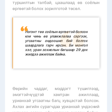
туршилтын талбай, цаашлаад өв соёлын
өргөөтэй болох зорилготой төсөл.
Нэгэнт төв соёлын өргөөтэй болсон
юм чинь өв уламжлалаа сэргээх,
угсаатны ондоошил бий болгох
шаардлага гарч ирсэн. Би монгол
хэл, уран зохиолын багшаар 29 дэх
жилдээ ажиллаж байна.
Өөрийн чаддаг, мэддэгт түшиглээд,
эмэгтэйчүүдтэй хамтран ажиллаад,
урианхай угсаатны багц хувцастай болсон.
Ахлах ангийн сурагчдаа урианхай үндэсний