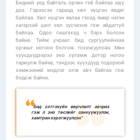
Бидний үед байгаль орчин гоё байлаа шүү
дээ. Гэрээсээ гараад хөл нүцгэн явдаг
байлаа. Хөл нүцгэн явлаа гэхэд ямар нэгэн
хагархай шил хөл зүсчихнэ гэж айдаггүй
байлаа. Одоо гишгэхэд ч бэрх болсон
байна. Тийм учраас бид сургуулийнхаа
орчныг ногоон болгож тохижуулсан. Мөн
хүүхдүүдээрээ эко хүлэмж дотор ногоо
тариулж байна, тэндээс хүүхдүүд тодорхой
хэмжээний мэдлэг олж авч байгаа гэж
бодож байна.
“Бид сэтгэхүйн өөрчлөлт авчрах
гэж л энэ төслийг санхүүжүүлэн,
хамтран хэрэгжүүлсэн”