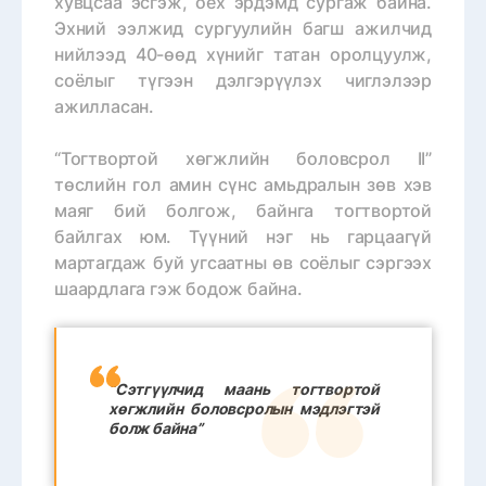
хувцсаа эсгэж, оёх эрдэмд сургаж байна.
Эхний ээлжид сургуулийн багш ажилчид
нийлээд 40-өөд хүнийг татан оролцуулж,
соёлыг түгээн дэлгэрүүлэх чиглэлээр
ажилласан.
“Тогтвортой хөгжлийн боловсрол II”
төслийн гол амин сүнс амьдралын зөв хэв
маяг бий болгож, байнга тогтвортой
байлгах юм. Түүний нэг нь гарцаагүй
мартагдаж буй угсаатны өв соёлыг сэргээх
шаардлага гэж бодож байна.
“Сэтгүүлчид маань тогтвортой
хөгжлийн боловсролын мэдлэгтэй
болж байна”