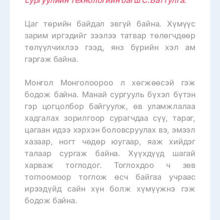
Цаг төрийн байдал эвгүй байна. Хүмүүс
зарим иргэдийг зээлээ татвар төлөгчдөөр
төлүүлчихлээ гээд, янз бүрийн хэл ам
гаргаж байна.
Монгол Монголоороо л хөгжөөсэй гэж
бодож байна. Манай сургууль бүхэл бүтэн
гэр цогцолбор байгуулж, өв уламжлалаа
хадгалах зорилгоор сурагчдаа сүү, тараг,
цагаан идээ хэрхэн боловсруулах вэ, эмээл
хазаар, ногт чөдөр юугаар, яаж хийдэг
талаар сургаж байна. Хүүхдүүд шагай
харваж тоглодог. Тоглохдоо ч зөв
тоглоомоор тоглож өсч байгаа учраас
ирээдүйд сайн хүн болж хүмүүжнэ гэж
бодож байна.