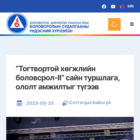
MN
“Тогтвортой хөгжлийн
боловсрол-II” сайн туршлага,
ололт амжилтыг түгээв
Сэтгэгдэл байхгүй
2023-05-25