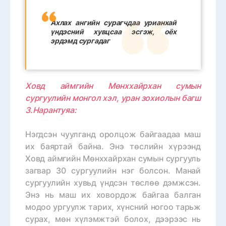
Ахлах ангийн сурагчдаа урианхай
үндэсний хувцсаа эсгэж, оёх
эрдэмд сургадаг
Ховд аймгийн Мөнххайрхан сумын
сургуулийн монгол хэл, уран зохиолын багш
З.Нарантуяа:
Нэгдсэн чуулганд оролцож байгаадаа маш
их баяртай байна. Энэ төслийн хүрээнд
Ховд аймгийн Мөнххайрхан сумын сургууль
загвар 30 сургуулийн нэг болсон. Манай
сургуулийн хувьд үндсэн төслөө дэмжсэн.
Энэ нь маш их ховордож байгаа балган
модоо ургуулж тарих, хүнсний ногоо тарьж
сурах, мөн хүлэмжтэй болох, дээрээс нь