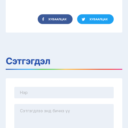
ХУВААЛЦАХ
ХУВААЛЦАХ
Сэтгэгдэл