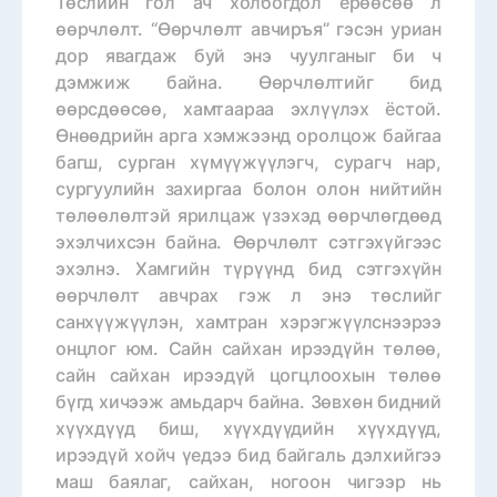
Төслийн гол ач холбогдол ерөөсөө л
өөрчлөлт. “Өөрчлөлт авчиръя” гэсэн уриан
дор явагдаж буй энэ чуулганыг би ч
дэмжиж байна. Өөрчлөлтийг бид
өөрсдөөсөө, хамтаараа эхлүүлэх ёстой.
Өнөөдрийн арга хэмжээнд оролцож байгаа
багш, сурган хүмүүжүүлэгч, сурагч нар,
сургуулийн захиргаа болон олон нийтийн
төлөөлөлтэй ярилцаж үзэхэд өөрчлөгдөөд
эхэлчихсэн байна. Өөрчлөлт сэтгэхүйгээс
эхэлнэ.
Хамгийн түрүүнд бид сэтгэхүйн
өөрчлөлт авчрах гэж л энэ төслийг
санхүүжүүлэн, хамтран хэрэгжүүлснээрээ
онцлог юм.
Сайн сайхан ирээдүйн төлөө,
сайн сайхан ирээдүй цогцлоохын төлөө
бүгд хичээж амьдарч байна. Зөвхөн бидний
хүүхдүүд биш, хүүхдүүдийн хүүхдүүд,
ирээдүй хойч үедээ бид байгаль дэлхийгээ
маш баялаг, сайхан, ногоон чигээр нь