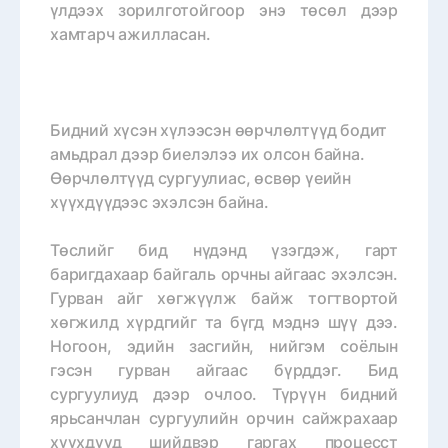
үлдээх зорилготойгоор энэ төсөл дээр
хамтарч ажилласан.
Бидний хүсэн хүлээсэн өөрчлөлтүүд бодит
амьдрал дээр биелэлээ их олсон байна.
Өөрчлөлтүүд сургуулиас, өсвөр үеийн
хүүхдүүдээс эхэлсэн байна.
Төслийг бид нүдэнд үзэгдэж, гарт
баригдахаар байгаль орчны айгаас эхэлсэн.
Гурван айг хөгжүүлж байж тогтвортой
хөгжилд хүрдгийг та бүгд мэднэ шүү дээ.
Ногоон, эдийн засгийн, нийгэм соёлын
гэсэн гурван айгаас бүрддэг. Бид
сургуулиуд дээр очлоо. Түрүүн бидний
ярьсанчлан сургуулийн орчин сайжрахаар
хүүхдүүд шийдвэр гаргах процесст