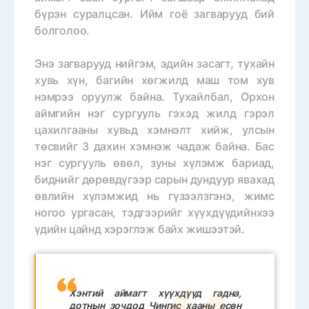
бүрэн суралцсан. Ийм гоё загварууд бий
болголоо.
Энэ загварууд нийгэм, эдийн засагт, тухайн
хувь хүн, багийн хөгжилд маш том хув
нэмрээ оруулж байна. Тухайлбал, Орхон
аймгийн нэг сургууль гэхэд жилд гэрэл
цахилгааны хувьд хэмнэлт хийж, улсын
төсвийг 3 дахин хэмнэж чадаж байна. Бас
нэг сургууль өвөл, зуны хүлэмж бариад,
биднийг дөрөвдүгээр сарын дундуур явахад
өвлийн хүлэмжид нь гүзээлзгэнэ, жимс
ногоо ургасан, тэдгээрийг хүүхдүүдийнхээ
үдийн цайнд хэрэглэж байх жишээтэй.
Хэнтий аймагт хүүхдүүд гадна,
дотнын зочдод Чингис хааны есөн