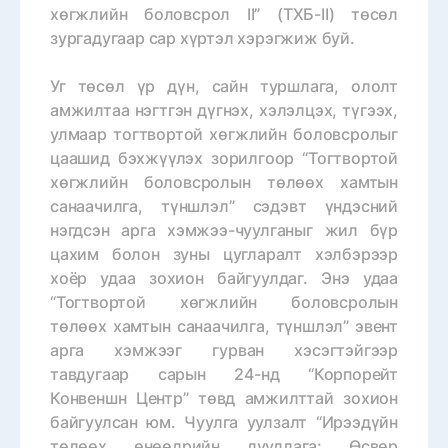
хөгжлийн боловсрол II” (ТХБ-II) төсөл
зургадугаар сар хүртэл хэрэгжиж буй.
Уг төсөл үр дүн, сайн туршлага, ололт
амжилтаа нэгтгэн дүгнэх, хэлэлцэх, түгээх,
улмаар тогтвортой хөгжлийн боловсролыг
цаашид бэхжүүлэх зорилгоор “Тогтвортой
хөгжлийн боловсролын төлөөх хамтын
санаачилга, түншлэл” сэдэвт үндэсний
нэгдсэн арга хэмжээ-чуулганыг жил бүр
цахим болон зуны цугларалт хэлбэрээр
хоёр удаа зохион байгуулдаг. Энэ удаа
“Тогтвортой хөгжлийн боловсролын
төлөөх хамтын санаачилга, түншлэл” эвент
арга хэмжээг гурван хэсэгтэйгээр
тавдугаар сарын 24-нд “Корпорейт
Конвеншн Центр” төвд амжилттай зохион
байгуулсан юм. Чуулга уулзалт “Ирээдүйн
төлөөх өнөөдрийн дуудлага: Өсвөр