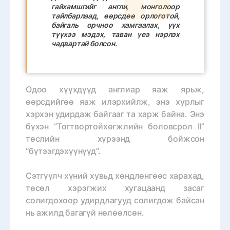
гайхамшгийг англи, монголоор
тайлбарлаад, өөрсдөө орлоготой,
байгаль орчноо хамгаалах, үүх
түүхээ мэдэх, таван үеэ нэрлэх
чадвартай болсон.
Одоо хүүхдүүд англиар яаж ярьж,
өөрсдийгөө яаж илэрхийлж, энэ хурлыг
хэрхэн удирдаж байгааг та харж байна. Энэ
бүхэн “Тогтвортойхөгжлийн боловсрол II”
төслийн хүрээнд бойжсон
“бүтээгдэхүүнүүд”.
Сэтгүүлч хүний хувьд хөндлөнгөөс харахад,
төсөл хэрэгжих хугацаанд засаг
солигдохоор удирдлагууд солигдож байсан
нь ажилд багагүй нөлөөлсөн.