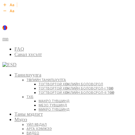
mn
FAQ
Санал хүсэлт
Танилцуулга
ТӨСЛИЙН ТАНИЛЦУУЛГА
ТОГТВОРТОЙ ХӨГЖЛИЙН БОЛОВСРОЛ
ТОГТВОРТОЙ ХӨГЖЛИЙН БОЛОВСРОЛ-I ТӨСӨЛ
ТОГТВОРТОЙ ХӨГЖЛИЙН БОЛОВСРОЛ-II ТӨСӨЛ
ТХБ
МАКРО ТҮВШИНД
МЕЗО ТҮВШИНД
МИКРО ТҮВШИНД
Таны мэдлэгт
Мэдээ
ҮЙЛ ЯВДАЛ
АРГА ХЭМЖЭЭ
ВИДЕО