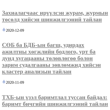
Захиалагчаас ирүүлсэн журам, журмын
төсөлд хийсэн шинжилгээний тайлан
2020-12-09
СӨБ ба БДБ-ын багш, удирдах
ажилтны хөгжлийн бодлого, урт ба
дунд хугацааны төлөвлөгөө болон
зарим судалгааны зөвлөмжид хийсэн
кластер анализын тайлан
2020-11-09
ТХБ-ын үзэл баримтлал туссан байдал:
баримт бичгийн шинжилгээний тайлан