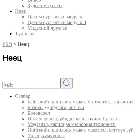
Зурган мэдээлэл
Нөөц
Цахим сургалтын модуль
Цахим сургалтын модуль II
Үндэсний чуулган
Түншлэл
ESD
>
Нөөц
Нөөц
Салбар
Байгалийн шинжлэх ухаан, математик, статистик
Бизнес, удирдлага, эрх зүй
Боловсрол
Инженерчлэл, үйлдвэрлэл, зохион бүтээлт
Мэдээлэл, харилцаа холбооны технологи
Нийгмийн шинжлэх ухаан, мэдээлэл, сэтгүүл зүй
Урлаг, хүмүүнлэг