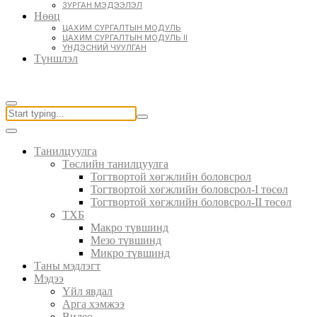
ЗУРГАН МЭДЭЭЛЭЛ
Нөөц
ЦАХИМ СУРГАЛТЫН МОДУЛЬ
ЦАХИМ СУРГАЛТЫН МОДУЛЬ II
ҮНДЭСНИЙ ЧУУЛГАН
Түншлэл
Танилцуулга
Төслийн танилцуулга
Тогтвортой хөгжлийн боловсрол
Тогтвортой хөгжлийн боловсрол-I төсөл
Тогтвортой хөгжлийн боловсрол-II төсөл
ТХБ
Макро түвшинд
Мезо түвшинд
Микро түвшинд
Таны мэдлэгт
Мэдээ
Үйл явдал
Арга хэмжээ
Видео