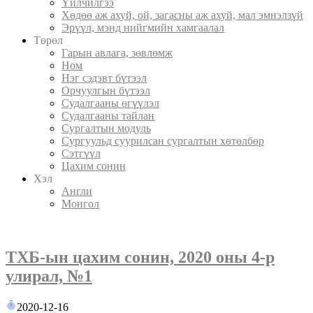
Үйлчилгээ
Хөдөө аж ахуй, ой, загасны аж ахуй, мал эмнэлзүй
Эрүүл, мэнд нийгмийн хамгаалал
Төрөл
Гарын авлага, зөвлөмж
Ном
Нэг сэдэвт бүтээл
Орчуулгын бүтээл
Судалгааны өгүүлэл
Судалгааны тайлан
Сургалтын модуль
Сургуульд суурилсан сургалтын хөтөлбөр
Сэтгүүл
Цахим сонин
Хэл
Англи
Монгол
ТХБ-ын цахим сонин, 2020 оны 4-р
улирал, №1
2020-12-16