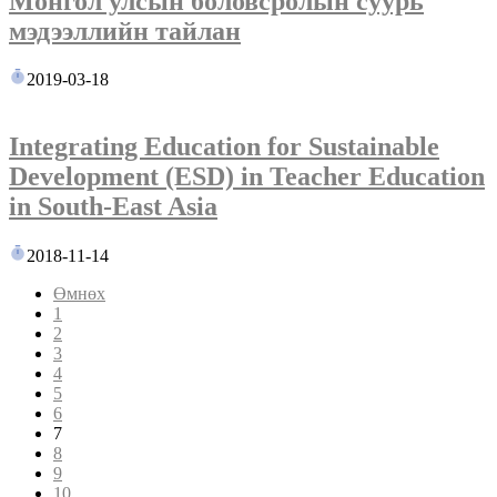
Монгол улсын боловсролын суурь
мэдээллийн тайлан
2019-03-18
Integrating Education for Sustainable
Development (ESD) in Teacher Education
in South-East Asia
2018-11-14
Өмнөх
1
2
3
4
5
6
7
8
9
10