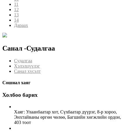
11
12
13
14
Дараах
Санал -Судалгаа
Судалгаа
Хэлэлцүүлэг
Санал хүсэлт
Сошиал хаяг
Холбоо барих
Хаяг: Улаанбаатар хот, Сүхбаатар дүүрэг, 8-р хороо,
Энхтайваны өргөн чөлөө, Багшийн хөгжлийн ордон,
403 тоот