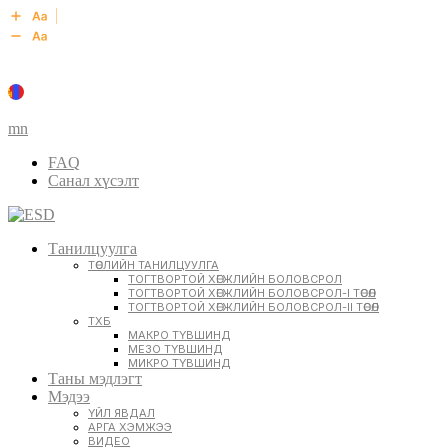
mn
FAQ
Санал хүсэлт
Танилцуулга
ТӨСЛИЙН ТАНИЛЦУУЛГА
ТОГТВОРТОЙ ХӨГЖЛИЙН БОЛОВСРОЛ
ТОГТВОРТОЙ ХӨГЖЛИЙН БОЛОВСРОЛ-I ТӨСӨЛ
ТОГТВОРТОЙ ХӨГЖЛИЙН БОЛОВСРОЛ-II ТӨСӨЛ
ТХБ
МАКРО ТҮВШИНД
МЕЗО ТҮВШИНД
МИКРО ТҮВШИНД
Таны мэдлэгт
Мэдээ
ҮЙЛ ЯВДАЛ
АРГА ХЭМЖЭЭ
ВИДЕО