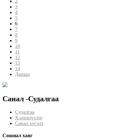
2
3
4
5
6
7
8
9
10
11
12
13
14
Дараах
Санал -Судалгаа
Судалгаа
Хэлэлцүүлэг
Санал хүсэлт
Сошиал хаяг