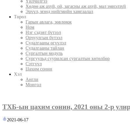
Үйлчилгээ
Хөдөө аж ахуй, ой, загасны аж ахуй, мал эмнэлзүй
Эрүүл, мэнд нийгмийн хамгаалал
Төрөл
Гарын авлага, зөвлөмж
Ном
Нэг сэдэвт бүтээл
Орчуулгын бүтээл
Судалгааны өгүүлэл
Судалгааны тайлан
Сургалтын модуль
Сургуульд суурилсан сургалтын хөтөлбөр
Сэтгүүл
Цахим сонин
Хэл
Англи
Монгол
ТХБ-ын цахим сонин, 2021 оны 2-р ули
2021-06-17