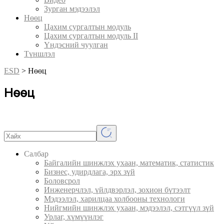
Зурган мэдээлэл
Нөөц
Цахим сургалтын модуль
Цахим сургалтын модуль II
Үндэсний чуулган
Түншлэл
ESD
>
Нөөц
Нөөц
Салбар
Байгалийн шинжлэх ухаан, математик, статистик
Бизнес, удирдлага, эрх зүй
Боловсрол
Инженерчлэл, үйлдвэрлэл, зохион бүтээлт
Мэдээлэл, харилцаа холбооны технологи
Нийгмийн шинжлэх ухаан, мэдээлэл, сэтгүүл зүй
Урлаг, хүмүүнлэг