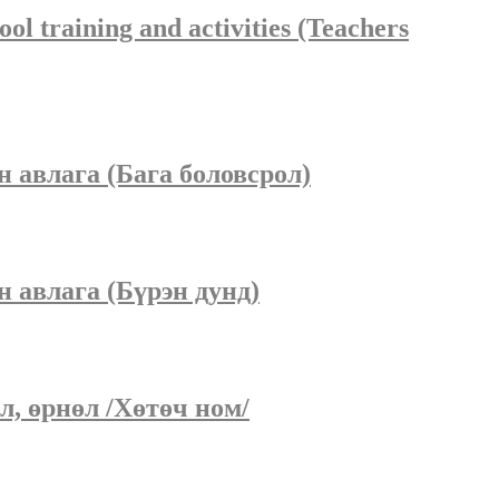
ol training and activities (Teachers
 авлага (Бага боловсрол)
 авлага (Бүрэн дунд)
, өрнөл /Хөтөч ном/