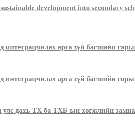
sustainable development into secondary scho
д интеграцчилах арга зүй багшийн гарын
д интеграцчилах арга зүй багшийн гарын
улс дахь ТХ ба ТХБ-ын хөгжлийн замнал