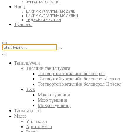
ЗУРГАН МЭДЭЭЛЭЛ
Нөөц
ЦАХИМ СУРГАЛТЫН МОДУЛЬ
ЦАХИМ СУРГАЛТЫН МОДУЛЬ II
ҮНДЭСНИЙ ЧУУЛГАН
Түншлэл
Танилцуулга
Төслийн танилцуулга
Тогтвортой хөгжлийн боловсрол
Тогтвортой хөгжлийн боловсрол-I төсөл
Тогтвортой хөгжлийн боловсрол-II төсөл
ТХБ
Макро түвшинд
Мезо түвшинд
Микро түвшинд
Таны мэдлэгт
Мэдээ
Үйл явдал
Арга хэмжээ
Видео