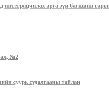
д интеграцчилах арга зүй багшийн гарын
рал, №2
лийн суурь судалгааны тайлан