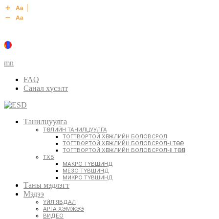
mn
FAQ
Санал хүсэлт
Танилцуулга
ТӨСЛИЙН ТАНИЛЦУУЛГА
ТОГТВОРТОЙ ХӨГЖЛИЙН БОЛОВСРОЛ
ТОГТВОРТОЙ ХӨГЖЛИЙН БОЛОВСРОЛ-I ТӨСӨЛ
ТОГТВОРТОЙ ХӨГЖЛИЙН БОЛОВСРОЛ-II ТӨСӨЛ
ТХБ
МАКРО ТҮВШИНД
МЕЗО ТҮВШИНД
МИКРО ТҮВШИНД
Таны мэдлэгт
Мэдээ
ҮЙЛ ЯВДАЛ
АРГА ХЭМЖЭЭ
ВИДЕО