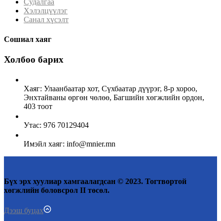
Судалгаа
Хэлэлцүүлэг
Санал хүсэлт
Сошиал хаяг
Холбоо барих
Хаяг: Улаанбаатар хот, Сүхбаатар дүүрэг, 8-р хороо,
Энхтайваны өргөн чөлөө, Багшийн хөгжлийн ордон,
403 тоот
Утас: 976 70129404
Имэйл хаяг: info@mnier.mn
Бүх эрх хуулиар хамгаалагдсан © 2023. Тогтвортой
хөгжлийн боловсрол II төсөл.
Дээш буцах