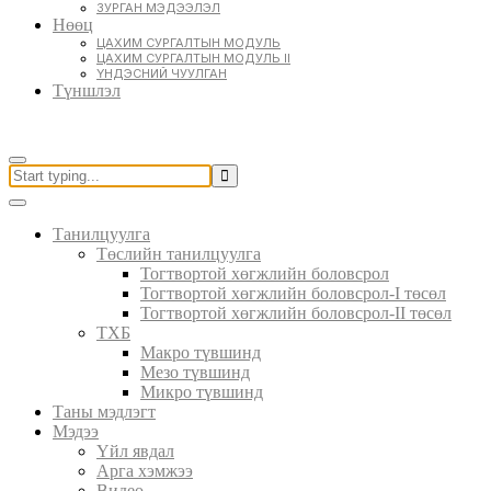
ЗУРГАН МЭДЭЭЛЭЛ
Нөөц
ЦАХИМ СУРГАЛТЫН МОДУЛЬ
ЦАХИМ СУРГАЛТЫН МОДУЛЬ II
ҮНДЭСНИЙ ЧУУЛГАН
Түншлэл
Танилцуулга
Төслийн танилцуулга
Тогтвортой хөгжлийн боловсрол
Тогтвортой хөгжлийн боловсрол-I төсөл
Тогтвортой хөгжлийн боловсрол-II төсөл
ТХБ
Макро түвшинд
Мезо түвшинд
Микро түвшинд
Таны мэдлэгт
Мэдээ
Үйл явдал
Арга хэмжээ
Видео