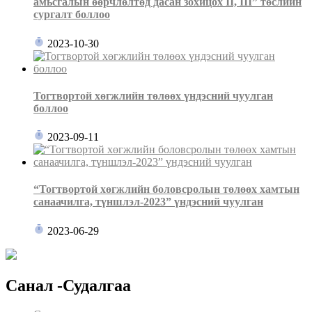
амьсгалын өөрчлөлтөд дасан зохицох II, III” төслийн
сургалт боллоо
2023-10-30
Тогтвортой хөгжлийн төлөөх үндэсний чуулган
боллоо
2023-09-11
“Тогтвортой хөгжлийн боловсролын төлөөх хамтын
санаачилга, түншлэл-2023” үндэсний чуулган
2023-06-29
Санал -Судалгаа