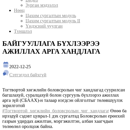
Зурган мэдээлэл
Нөөц
Цахим сургалтын модуль
Цахим сургалтын модуль II
Үндэсний чуулган
Түншлэл
БАЙГУУЛЛАГА БҮХЛЭЭРЭЭ
АЖИЛЛАХ АРГА ХАНДЛАГА
2022-12-25
Сэтгэгдэл байхгүй
Тогтвортой хөгжлийн боловсролын чиг хандлагад суурилсан
багшлахуй, суралцахуй болон сургууль бүхлээрээ ажиллах
арга зүй (СБААХ)-н талаар нэгдсэн ойлголтыг төлөвшүүлэх
зорилготой
#Тогтвортой_хөгжлийн_боловсролын_чиг_хандлага
: Өнөө ба
ирээдүй сэдэвт цуврал-1 дэх сургалтад Боловсролын ерөнхий
газрын удирдах ажилтан, мэргэжилтэн, албан хаагчдын
төлөөлөл оролцож байна.