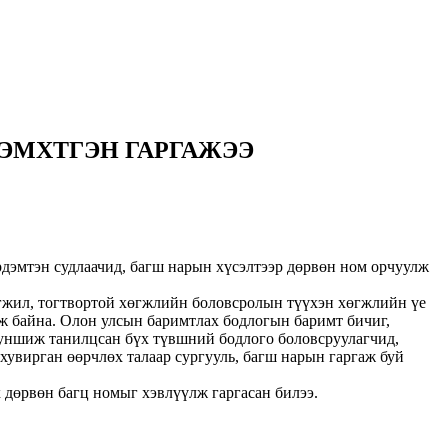
ЭМХТГЭН ГАРГАЖЭЭ
дэмтэн судлаачид, багш нарын хүсэлтээр дөрвөн ном орчуулж
гжил, тогтвортой хөгжлийн боловсролын түүхэн хөгжлийн үе
ж байна. Олон улсын баримтлах бодлогын баримт бичиг,
г уншиж танилцсан бүх түвшний бодлого боловсруулагчид,
хувирган өөрчлөх талаар сургууль, багш нарын гаргаж буй
дөрвөн багц номыг хэвлүүлж гаргасан билээ.