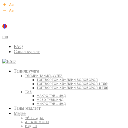
mn
FAQ
Санал хүсэлт
Танилцуулга
ТӨСЛИЙН ТАНИЛЦУУЛГА
ТОГТВОРТОЙ ХӨГЖЛИЙН БОЛОВСРОЛ
ТОГТВОРТОЙ ХӨГЖЛИЙН БОЛОВСРОЛ-I ТӨСӨЛ
ТОГТВОРТОЙ ХӨГЖЛИЙН БОЛОВСРОЛ-II ТӨСӨЛ
ТХБ
МАКРО ТҮВШИНД
МЕЗО ТҮВШИНД
МИКРО ТҮВШИНД
Таны мэдлэгт
Мэдээ
ҮЙЛ ЯВДАЛ
АРГА ХЭМЖЭЭ
ВИДЕО