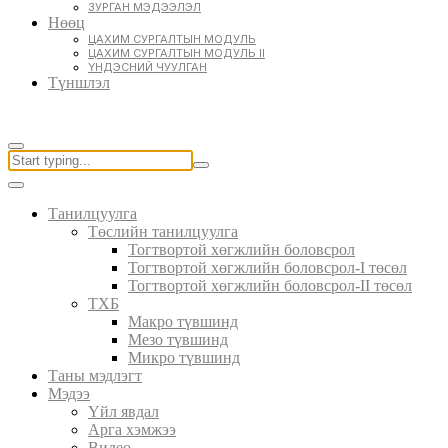
ЗУРГАН МЭДЭЭЛЭЛ
Нөөц
ЦАХИМ СУРГАЛТЫН МОДУЛЬ
ЦАХИМ СУРГАЛТЫН МОДУЛЬ II
ҮНДЭСНИЙ ЧУУЛГАН
Түншлэл
Танилцуулга
Төслийн танилцуулга
Тогтвортой хөгжлийн боловсрол
Тогтвортой хөгжлийн боловсрол-I төсөл
Тогтвортой хөгжлийн боловсрол-II төсөл
ТХБ
Макро түвшинд
Мезо түвшинд
Микро түвшинд
Таны мэдлэгт
Мэдээ
Үйл явдал
Арга хэмжээ
Видео