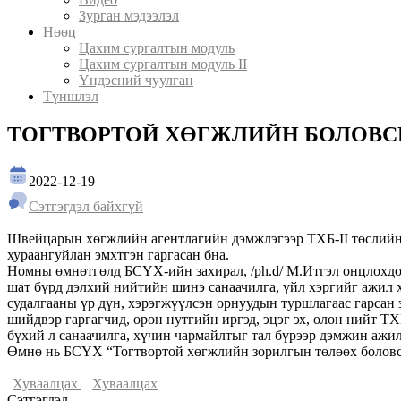
Зурган мэдээлэл
Нөөц
Цахим сургалтын модуль
Цахим сургалтын модуль II
Үндэсний чуулган
Түншлэл
ТОГТВОРТОЙ ХӨГЖЛИЙН БОЛОВС
2022-12-19
Сэтгэгдэл байхгүй
Швейцарын хөгжлийн агентлагийн дэмжлэгээр ТХБ-II төслийн 
хураангуйлан эмхтгэн гаргасан бна.
Номны өмнөтгөлд БСҮХ-ийн захирал, /ph.d/ М.Итгэл онцлохдо
шат бүрд дэлхий нийтийн шинэ санаачилга, үйл хэргийг ажил 
судалгааны үр дүн, хэрэгжүүлсэн орнуудын туршлагаас гарсан
шийдвэр гаргагчид, орон нутгийн иргэд, эцэг эх, олон нийт Т
бүхий л санаачилга, хүчин чармайлтыг тал бүрээр дэмжин ажил
Өмнө нь БСҮХ “Тогтвортой хөгжлийн зорилгын төлөөх боловсро
Хуваалцах
Хуваалцах
Сэтгэгдэл