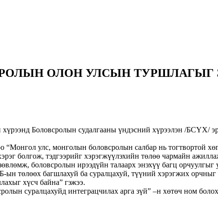
РОЛЫН ОЛОН УЛСЫН ТУРШЛАГЫГ 
хүрээнд Боловсролын судалгааны үндэсний хүрээлэн /БСҮХ/ эр
о “Монгол улс, монголын боловсролын салбар нь тогтвортой хө
хэрэг болгож, тэдгээрийг хэрэгжүүлэхийн төлөө чармайн ажилла
 зөвлөмж, боловсролын ирээдүйн талаарх энэхүү багц орчуулгы
ХБ-ын төлөөх багшлахуй ба суралцахуй, түүний хэрэгжих орчныг 
лахыг хүсч байна” гэжээ.
лын суралцахуйд интеграцчилах арга зүй” –н хөтөч ном болох 