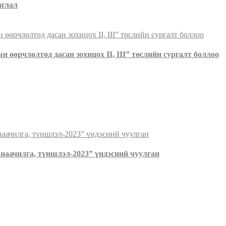
аглал
 өөрчлөлтөд дасан зохицох II, III” төслийн сургалт боллоо
наачилга, түншлэл-2023” үндэсний чуулган