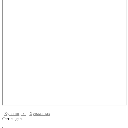
Хуваалцах
Хуваалцах
Сэтгэгдэл