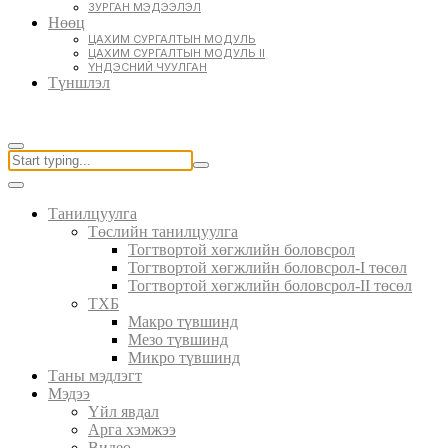
ЗУРГАН МЭДЭЭЛЭЛ
Нөөц
ЦАХИМ СУРГАЛТЫН МОДУЛЬ
ЦАХИМ СУРГАЛТЫН МОДУЛЬ II
ҮНДЭСНИЙ ЧУУЛГАН
Түншлэл
Танилцуулга
Төслийн танилцуулга
Тогтвортой хөгжлийн боловсрол
Тогтвортой хөгжлийн боловсрол-I төсөл
Тогтвортой хөгжлийн боловсрол-II төсөл
ТХБ
Макро түвшинд
Мезо түвшинд
Микро түвшинд
Таны мэдлэгт
Мэдээ
Үйл явдал
Арга хэмжээ
Видео