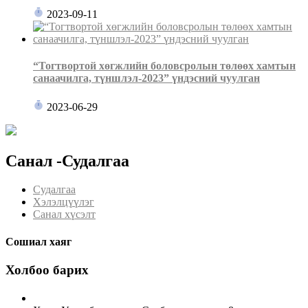
2023-09-11
“Тогтвортой хөгжлийн боловсролын төлөөх хамтын
санаачилга, түншлэл-2023” үндэсний чуулган
2023-06-29
Санал -Судалгаа
Судалгаа
Хэлэлцүүлэг
Санал хүсэлт
Сошиал хаяг
Холбоо барих