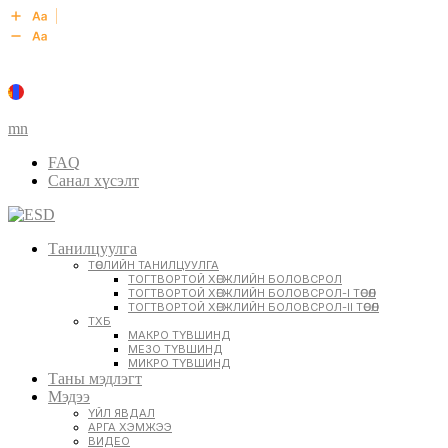
mn
FAQ
Санал хүсэлт
Танилцуулга
ТӨСЛИЙН ТАНИЛЦУУЛГА
ТОГТВОРТОЙ ХӨГЖЛИЙН БОЛОВСРОЛ
ТОГТВОРТОЙ ХӨГЖЛИЙН БОЛОВСРОЛ-I ТӨСӨЛ
ТОГТВОРТОЙ ХӨГЖЛИЙН БОЛОВСРОЛ-II ТӨСӨЛ
ТХБ
МАКРО ТҮВШИНД
МЕЗО ТҮВШИНД
МИКРО ТҮВШИНД
Таны мэдлэгт
Мэдээ
ҮЙЛ ЯВДАЛ
АРГА ХЭМЖЭЭ
ВИДЕО