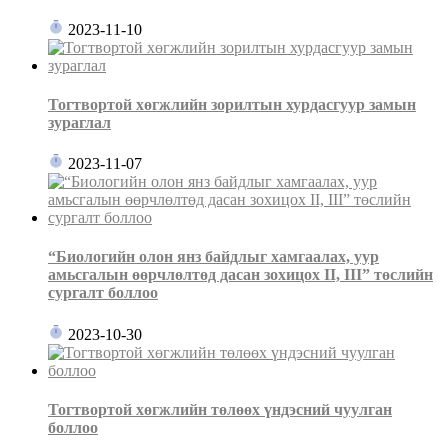
2023-11-10
Тогтвортой хөгжлийн зорилтын хурдасгуур замын
зураглал
2023-11-07
“Биологийн олон янз байдлыг хамгаалах, уур
амьсгалын өөрчлөлтөд дасан зохицох II, III” төслийн
сургалт боллоо
2023-10-30
Тогтвортой хөгжлийн төлөөх үндэсний чуулган
боллоо