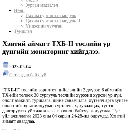
Зурган мэдээлэл
Нөөц
Цахим сургалтын модуль
Цахим сургалтын модуль II
Үндэсний чуулган
Түншлэл
Хэнтий аймагт ТХБ-II төслийн үр
дүнгийн мониторинг хийгдлээ.
2023-05-04
Сэтгэгдэл байхгүй
“ТХБ-II” төслийн зорилтот нийслэлийн 2 дүүрэг, 6 аймгийн
ТХ-ийн төлөөх 30 сургууль төслийн хүрээнд хүрсэн үр дүн,
ололт амжилт, туршлага, шинэ санаачилга, бүтээлч арга зүйгээ
олон нийтэд танилцуулан сурталчлах, хуваалцах, түгээн
дэлгэрүүлэх үйл ажиллагааг зохион байгуулж дууслаа. Тус
үйл ажиллагаа 2023 оны 04 сарын 24-28-ны өдрүүдэд Хэнтий
аймагт явагдлаа.