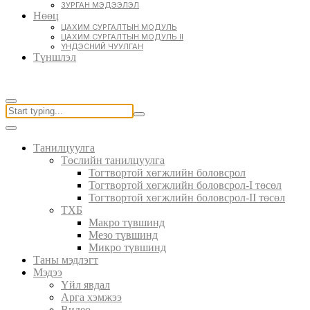
ЗУРГАН МЭДЭЭЛЭЛ
Нөөц
ЦАХИМ СУРГАЛТЫН МОДУЛЬ
ЦАХИМ СУРГАЛТЫН МОДУЛЬ II
ҮНДЭСНИЙ ЧУУЛГАН
Түншлэл
Танилцуулга
Төслийн танилцуулга
Тогтвортой хөгжлийн боловсрол
Тогтвортой хөгжлийн боловсрол-I төсөл
Тогтвортой хөгжлийн боловсрол-II төсөл
ТХБ
Макро түвшинд
Мезо түвшинд
Микро түвшинд
Таны мэдлэгт
Мэдээ
Үйл явдал
Арга хэмжээ
Видео