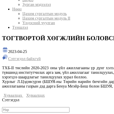
Зурган мэдээлэл
Нөөц
Цахим сургалтын модуль
Цахим сургалтын модуль II
Үндэсний чуулган
Түншлэл
ТОГТВОРТОЙ ХӨГЖЛИЙН БОЛОВСРО
2023-04-25
Сэтгэгдэл байхгүй
ТХБ-II төслийн 2020-2023 оны үйл ажиллагааны үр дүнг хэл
түвшинд институтчилах арга зам, үйл ажиллагааг танилцуулах
хэрэгцээ шаардлагыг танилцуулах хурал боллоо.
Хурлыг Л.Цэдэвсүрэн (БШУЯ-ны Төрийн нарийн бичгийн дарг
ажиллагааны газрын дэд дарга Бенуа Меэйр-Биш болон БШУЯ, 
Хуваалцах
Хуваалцах
Сэтгэгдэл