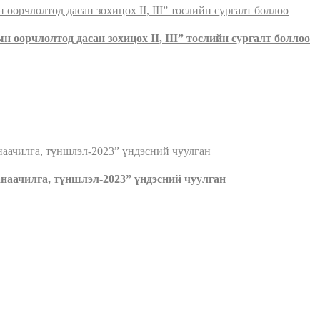
 өөрчлөлтөд дасан зохицох II, III” төслийн сургалт боллоо
наачилга, түншлэл-2023” үндэсний чуулган