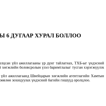
Ы 6 ДУГААР ХУРАЛ БОЛЛОО
илцсан үйл ажиллагааны үр дүнг тайлагнах, ТХБ-ыг үндэсний
ой хөгжлийн боловсролын үзэл баримтлалыг тусган хэрэгжүүлэх
үү үйл ажиллагаанд Швейцарын хөгжлийн агентлагийн Хамтын
зөвлөн зохицуулах үндэсний багийн гишүүд оролцлоо.