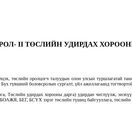
Л- II ТӨСЛИЙН УДИРДАХ ХОРООН
элцэх, төслийн оролцогч талуудын олон улсын туршлагатай тан
, Бүх түвшний боловсролын сургалт, үйл ажиллагаанд тогтворт
а, Төслийн удирдах хорооны дарга) удирдан чиглүүлж, энэх
БОАЖЯ, БЕГ, БСҮХ зэрэг төслийн түшиц байгууллага, төслийн 