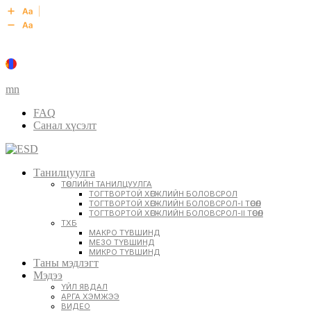
mn
FAQ
Санал хүсэлт
Танилцуулга
ТӨСЛИЙН ТАНИЛЦУУЛГА
ТОГТВОРТОЙ ХӨГЖЛИЙН БОЛОВСРОЛ
ТОГТВОРТОЙ ХӨГЖЛИЙН БОЛОВСРОЛ-I ТӨСӨЛ
ТОГТВОРТОЙ ХӨГЖЛИЙН БОЛОВСРОЛ-II ТӨСӨЛ
ТХБ
МАКРО ТҮВШИНД
МЕЗО ТҮВШИНД
МИКРО ТҮВШИНД
Таны мэдлэгт
Мэдээ
ҮЙЛ ЯВДАЛ
АРГА ХЭМЖЭЭ
ВИДЕО