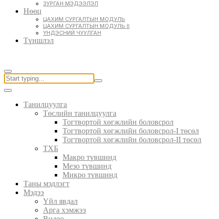
ЗУРГАН МЭДЭЭЛЭЛ
Нөөц
ЦАХИМ СУРГАЛТЫН МОДУЛЬ
ЦАХИМ СУРГАЛТЫН МОДУЛЬ II
ҮНДЭСНИЙ ЧУУЛГАН
Түншлэл
Танилцуулга
Төслийн танилцуулга
Тогтвортой хөгжлийн боловсрол
Тогтвортой хөгжлийн боловсрол-I төсөл
Тогтвортой хөгжлийн боловсрол-II төсөл
ТХБ
Макро түвшинд
Мезо түвшинд
Микро түвшинд
Таны мэдлэгт
Мэдээ
Үйл явдал
Арга хэмжээ
Видео