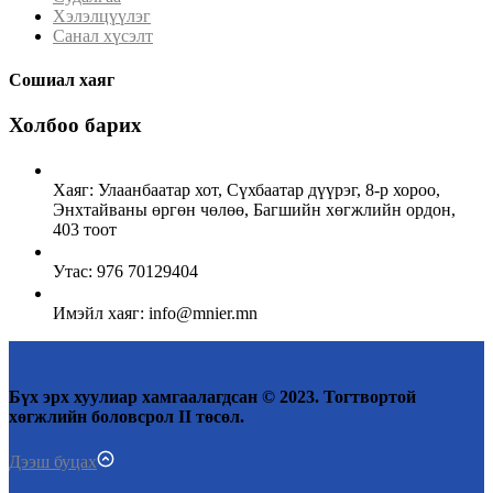
Хэлэлцүүлэг
Санал хүсэлт
Сошиал хаяг
Холбоо барих
Хаяг: Улаанбаатар хот, Сүхбаатар дүүрэг, 8-р хороо,
Энхтайваны өргөн чөлөө, Багшийн хөгжлийн ордон,
403 тоот
Утас: 976 70129404
Имэйл хаяг: info@mnier.mn
Бүх эрх хуулиар хамгаалагдсан © 2023. Тогтвортой
хөгжлийн боловсрол II төсөл.
Дээш буцах