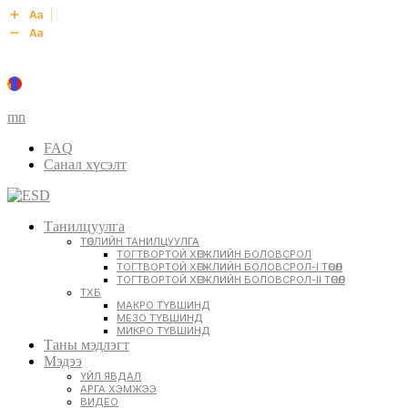
mn
FAQ
Санал хүсэлт
Танилцуулга
ТӨСЛИЙН ТАНИЛЦУУЛГА
ТОГТВОРТОЙ ХӨГЖЛИЙН БОЛОВСРОЛ
ТОГТВОРТОЙ ХӨГЖЛИЙН БОЛОВСРОЛ-I ТӨСӨЛ
ТОГТВОРТОЙ ХӨГЖЛИЙН БОЛОВСРОЛ-II ТӨСӨЛ
ТХБ
МАКРО ТҮВШИНД
МЕЗО ТҮВШИНД
МИКРО ТҮВШИНД
Таны мэдлэгт
Мэдээ
ҮЙЛ ЯВДАЛ
АРГА ХЭМЖЭЭ
ВИДЕО