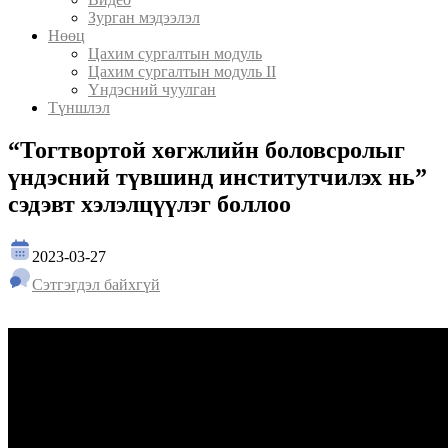
Зурган мэдээлэл
Нөөц
Цахим сургалтын модуль
Цахим сургалтын модуль II
Үндэсний чуулган
Түншлэл
“Тогтвортой хөгжлийн боловсролыг
үндэсний түвшинд институтчилэх нь”
сэдэвт хэлэлцүүлэг боллоо
2023-03-27
Сэтгэгдэл байхгүй