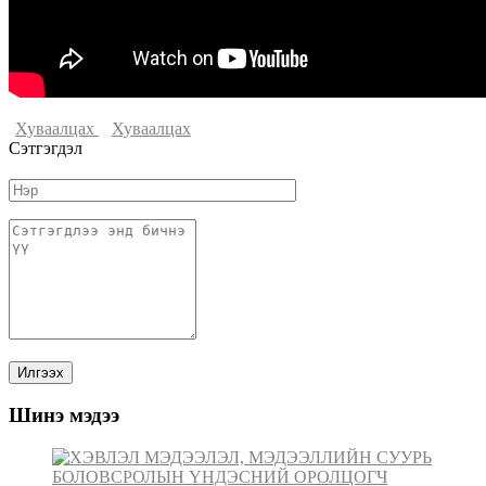
Хуваалцах
Хуваалцах
Сэтгэгдэл
Шинэ мэдээ