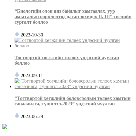
“Биологийн олон янз байдлыг хамгаалах, уур
амьсгалын өөрчлөлтөд дасан зохицох II, III” төслийн
сургалт боллоо
2023-10-30
Тогтвортой хөгжлийн төлөөх үндэсний чуулган
боллоо
2023-09-11
“Тогтвортой хөгжлийн боловсролын төлөөх хамтын
санаачилга, түншлэл-2023” үндэсний чуулган
2023-06-29