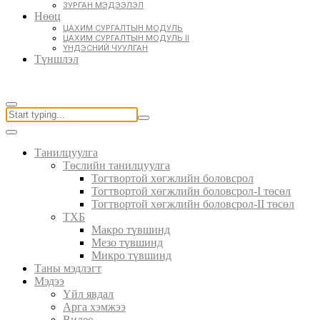
ЗУРГАН МЭДЭЭЛЭЛ
Нөөц
ЦАХИМ СУРГАЛТЫН МОДУЛЬ
ЦАХИМ СУРГАЛТЫН МОДУЛЬ II
ҮНДЭСНИЙ ЧУУЛГАН
Түншлэл
Танилцуулга
Төслийн танилцуулга
Тогтвортой хөгжлийн боловсрол
Тогтвортой хөгжлийн боловсрол-I төсөл
Тогтвортой хөгжлийн боловсрол-II төсөл
ТХБ
Макро түвшинд
Мезо түвшинд
Микро түвшинд
Таны мэдлэгт
Мэдээ
Үйл явдал
Арга хэмжээ
Видео