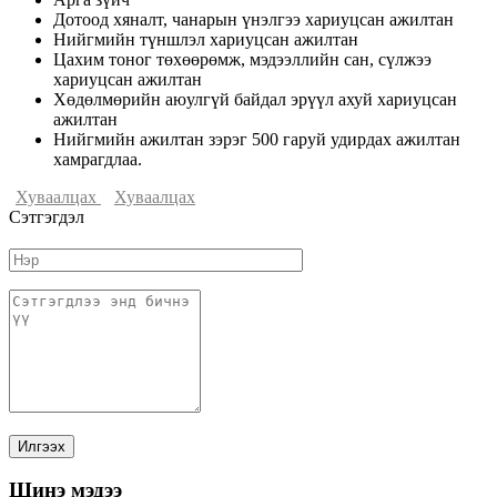
Дотоод хяналт, чанарын үнэлгээ хариуцсан ажилтан
Нийгмийн түншлэл хариуцсан ажилтан
Цахим тоног төхөөрөмж, мэдээллийн сан, сүлжээ
хариуцсан ажилтан
Хөдөлмөрийн аюулгүй байдал эрүүл ахуй хариуцсан
ажилтан
Нийгмийн ажилтан зэрэг 500 гаруй удирдах ажилтан
хамрагдлаа.
Хуваалцах
Хуваалцах
Сэтгэгдэл
Шинэ мэдээ