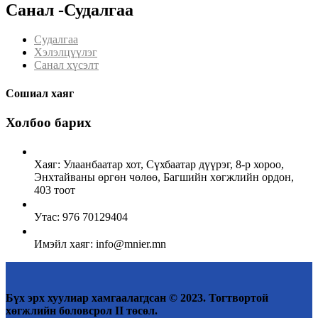
Санал -Судалгаа
Судалгаа
Хэлэлцүүлэг
Санал хүсэлт
Сошиал хаяг
Холбоо барих
Хаяг: Улаанбаатар хот, Сүхбаатар дүүрэг, 8-р хороо,
Энхтайваны өргөн чөлөө, Багшийн хөгжлийн ордон,
403 тоот
Утас: 976 70129404
Имэйл хаяг: info@mnier.mn
Бүх эрх хуулиар хамгаалагдсан © 2023. Тогтвортой
хөгжлийн боловсрол II төсөл.