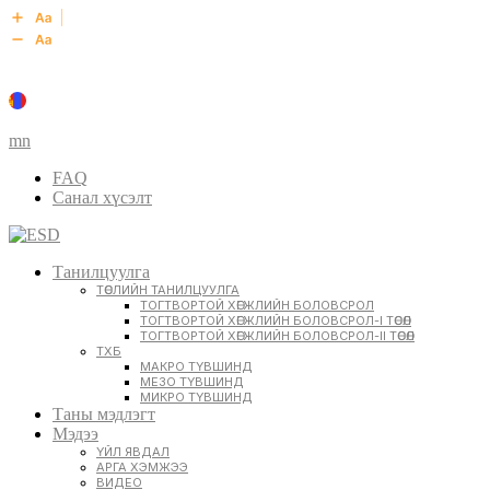
mn
FAQ
Санал хүсэлт
Танилцуулга
ТӨСЛИЙН ТАНИЛЦУУЛГА
ТОГТВОРТОЙ ХӨГЖЛИЙН БОЛОВСРОЛ
ТОГТВОРТОЙ ХӨГЖЛИЙН БОЛОВСРОЛ-I ТӨСӨЛ
ТОГТВОРТОЙ ХӨГЖЛИЙН БОЛОВСРОЛ-II ТӨСӨЛ
ТХБ
МАКРО ТҮВШИНД
МЕЗО ТҮВШИНД
МИКРО ТҮВШИНД
Таны мэдлэгт
Мэдээ
ҮЙЛ ЯВДАЛ
АРГА ХЭМЖЭЭ
ВИДЕО