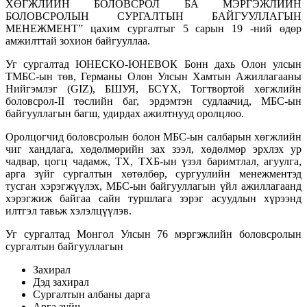
ХӨГЖЛИЙН БОЛОВСРОЛ БА МЭРГЭЖЛИЙН
БОЛОВСРОЛЫН СУРГАЛТЫН БАЙГУУЛЛАГЫН
МЕНЕЖМЕНТ” цахим сургалтыг 5 сарын 19 -ний өдөр
амжилттай зохион байгууллаа.
Уг сургалтад ЮНЕСКО-ЮНЕВОК Бонн дахь Олон улсын
ТМБС-ын төв, Германы Олон Улсын Хамтын Ажиллагааны
Нийгэмлэг (GIZ), БШУЯ, БСҮХ, Тогтвортой хөгжлийн
боловсрол-II төслийн баг, эрдэмтэн судлаачид, МБС-ын
байгууллагын багш, удирдах ажилтнууд оролцлоо.
Оролцогчид боловсролын болон МБС-ын салбарын хөгжлийн
чиг хандлага, хөдөлмөрийн зах зээл, хөдөлмөр эрхлэх ур
чадвар, цогц чадамж, ТХ, ТХБ-ын үзэл баримтлал, агуулга,
арга зүйг сургалтын хөтөлбөр, сургуулийн менежментэд
тусган хэрэгжүүлэх, МБС-ын байгууллагын үйл ажиллагаанд
хэрэгжиж байгаа сайн туршлага зэрэг асуудлын хүрээнд
илтгэл тавьж хэлэлцүүлэв.
Уг сургалтад Монгол Улсын 76 мэргэжлийн боловсролын
сургалтын байгууллагын
Захирал
Дэд захирал
Сургалтын албаны дарга
Арга зүйч