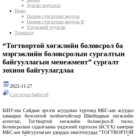
Зурган мэдээлэл
Нөөц
Цахим сургалтын модуль
Цахим сургалтын модуль II
Үндэсний чуулган
Түншлэл
“Тогтвортой хөгжлийн боловсрол ба
мэргэжлийн боловсролын сургалтын
байгууллагын менежмент” сургалт
зохион байгуулагдлаа
2022-11-27
Сэтгэгдэл байхгүй
БШУ-ны Сайдын эрхлэх асуудлын хүрээнд МБС-ын асуудал
хамаарах болсонтой холбоотойгоор Швейцарын хөгжлийн
агентлаг, Тогтвортой хөгжлийн боловсрол-II төсөл,
Боловсролын судалгааны үндэсний хүрээлэн (БСҮХ) хамтран
МБС-ын байгууллагын удирдах ажилтнуудад “ТОГТВОРТОЙ