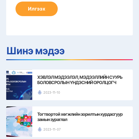
Шинэ мэдээ
ХЭВЛЭЛ МЭДЭЭЛЭЛ, МЭДЭЭЛЛИЙН СУУРЬ
БОЛОВСРОЛЫН ҮНДЭСНИЙ ОРОЛЦОГЧ
ТАЛУУДЫН ТАВДУГААР ФОРУМЫН
ХЭЛЭЛЦЭХ АСУУДЛЫН НЭГ НЬ ЖЕНДЭРИЙН
2023-11-10
ТЭГШ БАЙДЛЫН АСУУДАЛ БАЙЛАА
Тогтвортой хөгжлийн зорилтын хурдасгуур
замын зураглал
2023-11-07