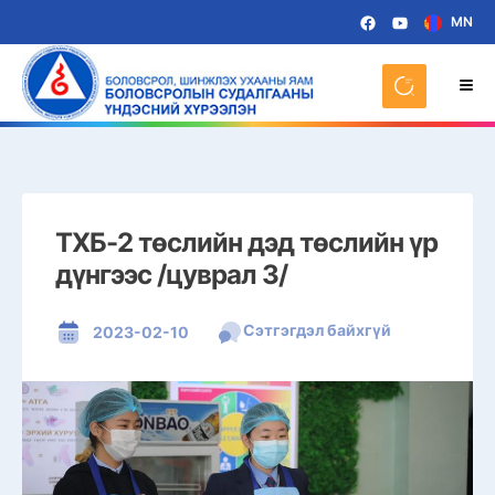
MN
ТХБ-2 төслийн дэд төслийн үр
дүнгээс /цуврал 3/
Сэтгэгдэл байхгүй
2023-02-10