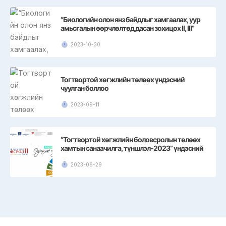
“Биологийн олон янз байдлыг хамгаалах, уур
амьсгалын өөрчлөлтөд дасан зохицох II, III”
төслийн сургалт боллоо
2023-10-30
Тогтвортой хөгжлийн төлөөх үндэсний
чуулган боллоо
2023-09-11
“Тогтвортой хөгжлийн боловсролын төлөөх
хамтын санаачилга, түншлэл-2023” үндэсний
чуулган
2023-06-29