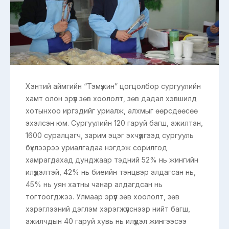
Хэнтий аймгийн “Тэмүүжин” цогцолбор сургуулийн
хамт олон эрүүл зөв хоололт, зөв дадал хэвшилд
хотынхоо иргэдийг уриалж, алхмыг өөрсдөөсөө
эхэлсэн юм. Сургуулийн 120 гаруй багш, ажилтан,
1600 суралцагч, зарим эцэг эхчүүдгээд сургууль
бүхлээрээ уриалгадаа нэгдэж сорилгод
хамрагдахад дунджаар тэдний 52% нь жингийн
илүүдэлтэй, 42% нь биеийн тэнцвэр алдагсан нь,
45% нь уян хатны чанар алдагдсан нь
тогтоогджээ. Улмаар эрүүл зөв хоололт, зөв
хэрэглээний дэглэм хэрэгжүүлснээр нийт багш,
ажилчдын 40 гаруй хувь нь илүүдэл жингээсээ