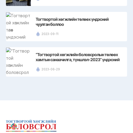
Тогтвортой хөгжлийн төлөөх үндэсний
чуулган боллоо
2023-09-11
“Тогтвортой хөгжлийн боловсролын төлөөх
хамтын санаачилга, түншлэл-2023” үндэсний
чуулган
2023-06-29