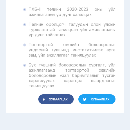
ТХБ-II төслийн 2020-2023 оны үйл
ажиллагааны үр дүнг хэлэлцэх
Төслийн оролцогч талуудын олон улсын
туршлагатай танилцсан үйл ажиллагааны
үр дүнг тайлагнах
Тогтвортой хөгжлийн боловсролыг
үндэсний түвшинд институтчилэх арга
зам, үйл ажиллагааг танилцуулах
Бүх түвшний боловсролын сургалт, үйл
ажиллагаанд тогтвортой хөгжлийн
боловсролын үзэл баримтлалыг тусган
хэрэгжүүлэх хэрэгцээ шаардлагыг
танилцуулах
ХУВААЛЦАХ
ХУВААЛЦАХ