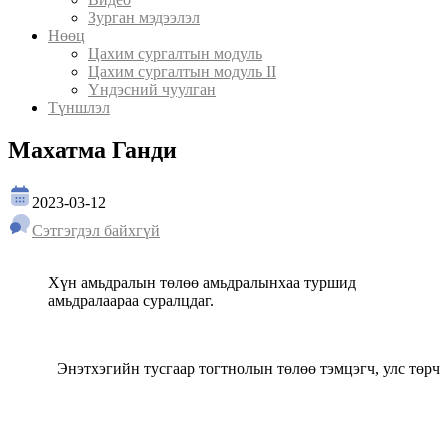
Зурган мэдээлэл
Нөөц
Цахим сургалтын модуль
Цахим сургалтын модуль II
Үндэсний чуулган
Түншлэл
Махатма Ганди
2023-03-12
Сэтгэгдэл байхгүй
Хүн амьдралын төлөө амьдралынхаа туршид
амьдралаараа суралцдаг.
Энэтхэгийн тусгаар тогтнолын төлөө тэмцэгч, улс төрч