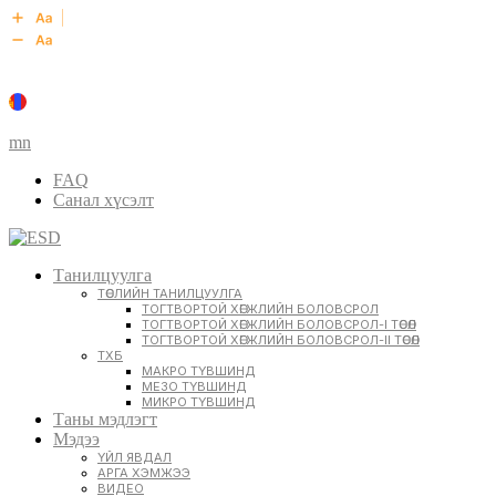
mn
FAQ
Санал хүсэлт
Танилцуулга
ТӨСЛИЙН ТАНИЛЦУУЛГА
ТОГТВОРТОЙ ХӨГЖЛИЙН БОЛОВСРОЛ
ТОГТВОРТОЙ ХӨГЖЛИЙН БОЛОВСРОЛ-I ТӨСӨЛ
ТОГТВОРТОЙ ХӨГЖЛИЙН БОЛОВСРОЛ-II ТӨСӨЛ
ТХБ
МАКРО ТҮВШИНД
МЕЗО ТҮВШИНД
МИКРО ТҮВШИНД
Таны мэдлэгт
Мэдээ
ҮЙЛ ЯВДАЛ
АРГА ХЭМЖЭЭ
ВИДЕО