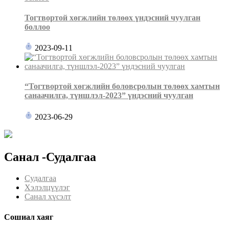
Тогтвортой хөгжлийн төлөөх үндэсний чуулган
боллоо
2023-09-11
“Тогтвортой хөгжлийн боловсролын төлөөх хамтын
санаачилга, түншлэл-2023” үндэсний чуулган
2023-06-29
Санал -Судалгаа
Судалгаа
Хэлэлцүүлэг
Санал хүсэлт
Сошиал хаяг