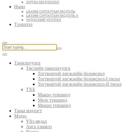
ЗУРГАН МЭДЭЭЛЭЛ
Нөөц
ЦАХИМ СУРГАЛТЫН МОДУЛЬ
ЦАХИМ СУРГАЛТЫН МОДУЛЬ II
ҮНДЭСНИЙ ЧУУЛГАН
Түншлэл
Танилцуулга
Төслийн танилцуулга
Тогтвортой хөгжлийн боловсрол
Тогтвортой хөгжлийн боловсрол-I төсөл
Тогтвортой хөгжлийн боловсрол-II төсөл
ТХБ
Макро түвшинд
Мезо түвшинд
Микро түвшинд
Таны мэдлэгт
Мэдээ
Үйл явдал
Арга хэмжээ
Видео