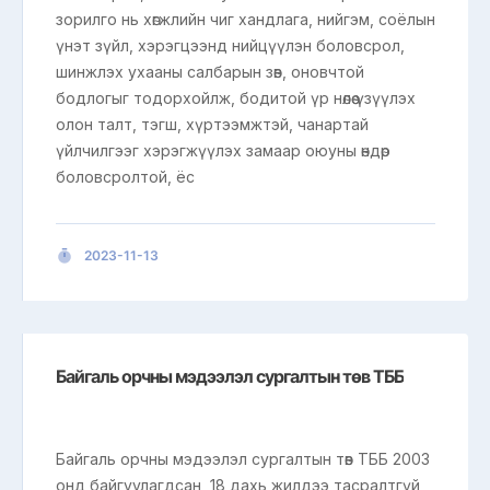
зорилго нь хөгжлийн чиг хандлага, нийгэм, соёлын
үнэт зүйл, хэрэгцээнд нийцүүлэн боловсрол,
шинжлэх ухааны салбарын зөв, оновчтой
бодлогыг тодорхойлж, бодитой үр нөлөө үзүүлэх
олон талт, тэгш, хүртээмжтэй, чанартай
үйлчилгээг хэрэгжүүлэх замаар оюуны өндөр
боловсролтой, ёс
2023-11-13
Байгаль орчны мэдээлэл сургалтын төв ТББ
Байгаль орчны мэдээлэл сургалтын төв ТББ 2003
онд байгуулагдсан, 18 дахь жилдээ тасралтгүй