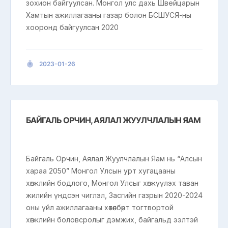
зохион байгуулсан. Монгол улс дахь Швейцарын
Хамтын ажиллагааны газар болон БСШУСЯ-ны
хооронд байгуулсан 2020
2023-01-26
БАЙГАЛЬ ОРЧИН, АЯЛАЛ ЖУУЛЧЛАЛЫН ЯАМ
Байгаль Орчин, Аялал Жуулчлалын Яам нь “Алсын
хараа 2050” Монгол Улсын урт хугацааны
хөгжлийн бодлого, Монгол Улсыг хөгжүүлэх таван
жилийн үндсэн чиглэл, Засгийн газрын 2020-2024
оны үйл ажиллагааны хөтөлбөрт тогтвортой
хөгжлийн боловсролыг дэмжих, байгальд ээлтэй