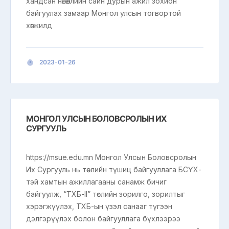
хандсан нөлөөллийн сайн дурын ажил зохион
байгуулах замаар Монгол улсын тогвортой
хөгжилд
2023-01-26
МОНГОЛ УЛСЫН БОЛОВСРОЛЫН ИХ
СУРГУУЛЬ
https://msue.edu.mn Монгол Улсын Боловсролын
Их Сургууль нь төслийн түшиц байгууллага БСҮХ-
тэй хамтын ажиллагааны санамж бичиг
байгуулж, “ТХБ-II” төслийн зорилго, зорилтыг
хэрэгжүүлэх, ТХБ-ын үзэл санааг түгээн
дэлгэрүүлэх болон байгууллага бүхлээрээ