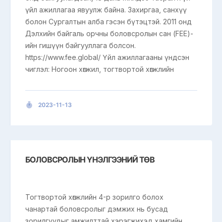
үйл ажиллагаа явуулж байна. Захиргаа, санхүү
болон Сургалтын алба гэсэн бүтэцтэй. 2011 онд
Дэлхийн байгаль орчны боловсролын сан (FEE)-
ийн гишүүн байгууллага болсон.
https://www.fee.global/ Үйл ажиллагааны үндсэн
чиглэл: Ногоон хөгжил, тогтвортой хөгжлийн
2023-11-13
БОЛОВСРОЛЫН ҮНЭЛГЭЭНИЙ ТӨВ
Тогтвортой хөгжлийн 4-р зорилго болох
чанартай боловсролыг дэмжих нь бусад
зорилгуудыг амжилттай хэрэгжихэд хамгийн