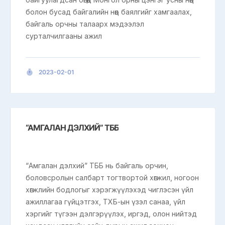
болон бусад байгалийн нөөц баялгийг хамгаалах,
байгаль орчны талаарх мэдээлэл
сурталчилгааны ажил
2023-02-01
“АМГАЛАН ДЭЛХИЙ” ТББ
“Амгалан дэлхий” ТББ нь байгаль орчин,
боловсролын салбарт тогтвортой хөгжил, ногоон
хөгжлийн бодлогыг хэрэгжүүлэхэд чиглэсэн үйл
ажиллагаа гүйцэтгэх, ТХБ-ын үзэл санаа, үйл
хэргийг түгээн дэлгэрүүлэх, иргэд, олон нийтэд