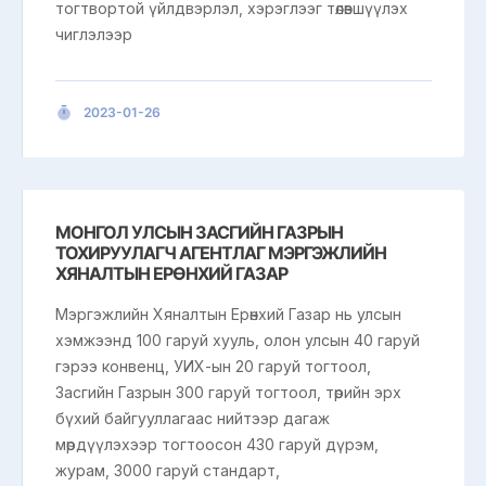
тогтвортой үйлдвэрлэл, хэрэглээг төлөвшүүлэх
чиглэлээр
2023-01-26
MОНГОЛ УЛСЫН ЗАСГИЙН ГАЗРЫН
ТОХИРУУЛАГЧ АГЕНТЛАГ МЭРГЭЖЛИЙН
ХЯНАЛТЫН ЕРӨНХИЙ ГАЗАР
Мэргэжлийн Хяналтын Ерөнхий Газар нь улсын
хэмжээнд 100 гаруй хууль, олон улсын 40 гаруй
гэрээ конвенц, УИХ-ын 20 гаруй тогтоол,
Засгийн Газрын 300 гаруй тогтоол, төрийн эрх
бүхий байгууллагаас нийтээр дагаж
мөрдүүлэхээр тогтоосон 430 гаруй дүрэм,
журам, 3000 гаруй стандарт,