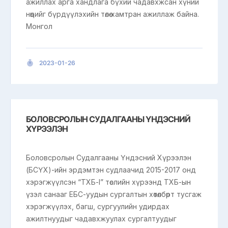
ажиллах арга хандлага бүхий чадавхжсан хүний
нөөцийг бүрдүүлэхийн төлөө хамтран ажиллаж байна.
Монгол
2023-01-26
БОЛОВСРОЛЫН СУДАЛГААНЫ ҮНДЭСНИЙ
ХҮРЭЭЛЭН
Боловсролын Судалгааны Үндэсний Хүрээлэн
(БСҮХ)-ийн эрдэмтэн судлаачид 2015-2017 онд
хэрэгжүүлсэн “ТХБ-I” төслийн хүрээнд ТХБ-ын
үзэл санааг ЕБС-уудын сургалтын хөтөлбөрт тусгаж
хэрэгжүүлэх, багш, сургуулийн удирдах
ажилтнуудыг чадавхжуулах сургалтуудыг