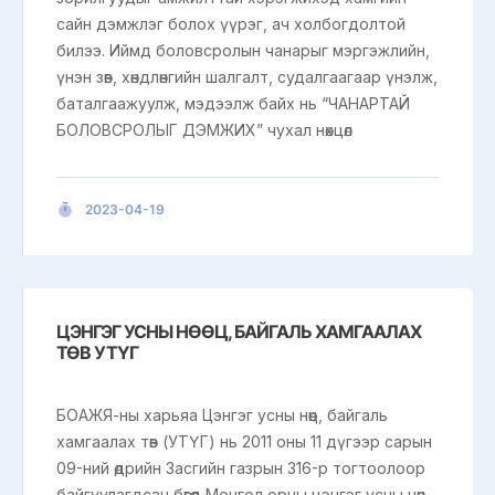
сайн дэмжлэг болох үүрэг, ач холбогдолтой
билээ. Иймд боловсролын чанарыг мэргэжлийн,
үнэн зөв, хөндлөнгийн шалгалт, судалгаагаар үнэлж,
баталгаажуулж, мэдээлж байх нь “ЧАНАРТАЙ
БОЛОВСРОЛЫГ ДЭМЖИХ” чухал нөхцөл
2023-04-19
ЦЭНГЭГ УСНЫ НӨӨЦ, БАЙГАЛЬ ХАМГААЛАХ
ТӨВ УТҮГ
БОАЖЯ-ны харьяа Цэнгэг усны нөөц, байгаль
хамгаалах төв (УТҮГ) нь 2011 оны 11 дүгээр сарын
09-ний өдрийн Засгийн газрын 316-р тогтоолоор
байгуулагдсан бөгөөд Монгол орны цэнгэг усны нөөц