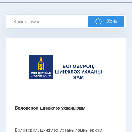
Хайх
Боловсрол, шинжлэх ухааны яам
Боловсрол, шинжлэх ухааны яамны эрхэм