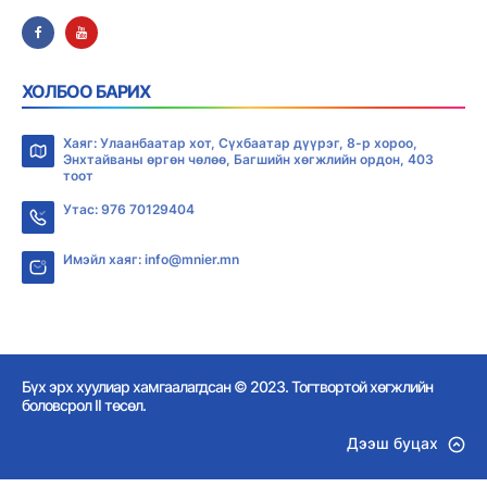
ХОЛБОО БАРИХ
Хаяг: Улаанбаатар хот, Сүхбаатар дүүрэг, 8-р хороо,
Энхтайваны өргөн чөлөө, Багшийн хөгжлийн ордон, 403
тоот
Утас: 976 70129404
Имэйл хаяг: info@mnier.mn
Бүх эрх хуулиар хамгаалагдсан © 2023. Тогтвортой хөгжлийн
боловсрол II төсөл.
Дээш буцах