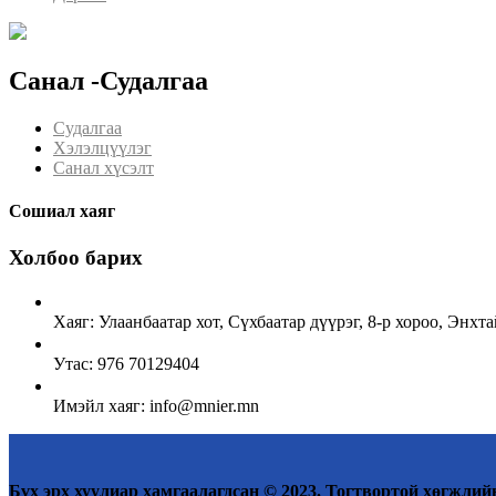
Санал -Судалгаа
Судалгаа
Хэлэлцүүлэг
Санал хүсэлт
Сошиал хаяг
Холбоо барих
Хаяг: Улаанбаатар хот, Сүхбаатар дүүрэг, 8-р хороо, Энх
Утас: 976 70129404
Имэйл хаяг: info@mnier.mn
Бүх эрх хуулиар хамгаалагдсан © 2023. Тогтвортой хөгжлийн