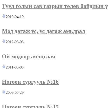
Туул голын сав газрын төлөв байдлын ү
2019-04-10
Мод дагаж ус, ус дагаж амьдрал
2012-03-08
Ой модоор аялцгаая
2011-03-08
Ногоон сургууль №16
2009-06-29
Ногоон сургууль №15