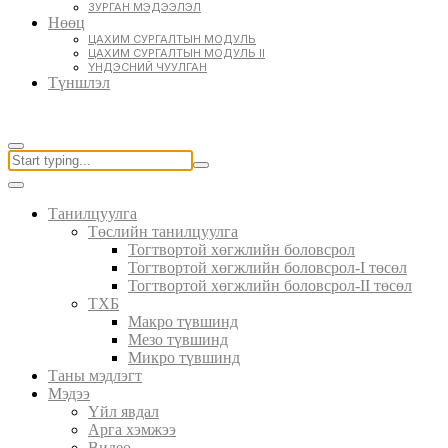
ЗУРГАН МЭДЭЭЛЭЛ
Нөөц
ЦАХИМ СУРГАЛТЫН МОДУЛЬ
ЦАХИМ СУРГАЛТЫН МОДУЛЬ II
ҮНДЭСНИЙ ЧУУЛГАН
Түншлэл
Танилцуулга
Төслийн танилцуулга
Тогтвортой хөгжлийн боловсрол
Тогтвортой хөгжлийн боловсрол-I төсөл
Тогтвортой хөгжлийн боловсрол-II төсөл
ТХБ
Макро түвшинд
Мезо түвшинд
Микро түвшинд
Таны мэдлэгт
Мэдээ
Үйл явдал
Арга хэмжээ
Видео