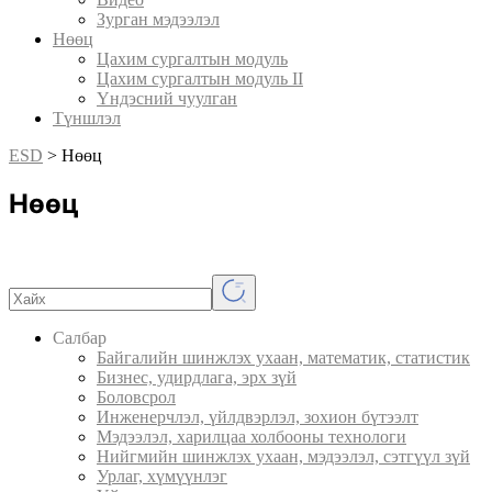
Зурган мэдээлэл
Нөөц
Цахим сургалтын модуль
Цахим сургалтын модуль II
Үндэсний чуулган
Түншлэл
ESD
>
Нөөц
Нөөц
Салбар
Байгалийн шинжлэх ухаан, математик, статистик
Бизнес, удирдлага, эрх зүй
Боловсрол
Инженерчлэл, үйлдвэрлэл, зохион бүтээлт
Мэдээлэл, харилцаа холбооны технологи
Нийгмийн шинжлэх ухаан, мэдээлэл, сэтгүүл зүй
Урлаг, хүмүүнлэг