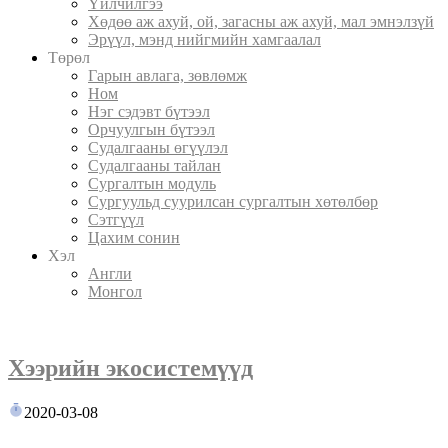
Үйлчилгээ
Хөдөө аж ахуй, ой, загасны аж ахуй, мал эмнэлзүй
Эрүүл, мэнд нийгмийн хамгаалал
Төрөл
Гарын авлага, зөвлөмж
Ном
Нэг сэдэвт бүтээл
Орчуулгын бүтээл
Судалгааны өгүүлэл
Судалгааны тайлан
Сургалтын модуль
Сургуульд суурилсан сургалтын хөтөлбөр
Сэтгүүл
Цахим сонин
Хэл
Англи
Монгол
Хээрийн экосистемүүд
2020-03-08