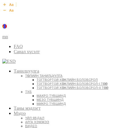
mn
FAQ
Санал хүсэлт
Танилцуулга
ТӨСЛИЙН ТАНИЛЦУУЛГА
ТОГТВОРТОЙ ХӨГЖЛИЙН БОЛОВСРОЛ
ТОГТВОРТОЙ ХӨГЖЛИЙН БОЛОВСРОЛ-I ТӨСӨЛ
ТОГТВОРТОЙ ХӨГЖЛИЙН БОЛОВСРОЛ-II ТӨСӨЛ
ТХБ
МАКРО ТҮВШИНД
МЕЗО ТҮВШИНД
МИКРО ТҮВШИНД
Таны мэдлэгт
Мэдээ
ҮЙЛ ЯВДАЛ
АРГА ХЭМЖЭЭ
ВИДЕО