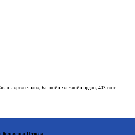
тайваны өргөн чөлөө, Багшийн хөгжлийн ордон, 403 тоот
 боловсрол II төсөл.