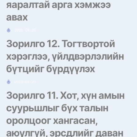
яаралтай арга хэмжээ
авах
2023-01-20
Зорилго 12. Тогтвортой
хэрэглээ, үйлдвэрлэлийн
бүтцийг бүрдүүлэх
2023-01-20
Зорилго 11. Хот, хүн амын
суурьшлыг бүх талын
оролцоог хангасан,
аюулгүй, эрсдлийг даван