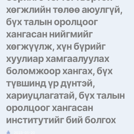
хөгжлийн төлөө аюулгүй,
бүх талын оролцоог
хангасан нийгмийг
хөгжүүлж, хүн бүрийг
хуулиар хамгаалуулах
боломжоор хангах, бүх
түвшинд үр дүнтэй,
хариуцлагатай, бүх талын
оролцоог хангасан
институтийг бий болгох
2023-01-20