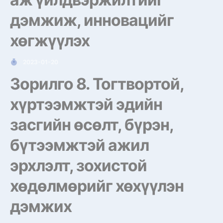
дэмжиж, инновацийг
хөгжүүлэх
2023-01-20
Зорилго 8. Тогтвортой,
хүртээмжтэй эдийн
засгийн өсөлт, бүрэн,
бүтээмжтэй ажил
эрхлэлт, зохистой
хөдөлмөрийг хөхүүлэн
дэмжих