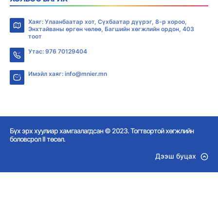
Хаяг: Улаанбаатар хот, Сүхбаатар дүүрэг, 8-р хороо,
Энхтайваны өргөн чөлөө, Багшийн хөгжлийн ордон, 403
тоот
Утас: 976 70129404
Имэйл хаяг: info@mnier.mn
Бүх эрх хуулиар хамгаалагдсан © 2023. Тогтвортой хөгжлийн
боловсрол II төсөл.
Дээш буцах