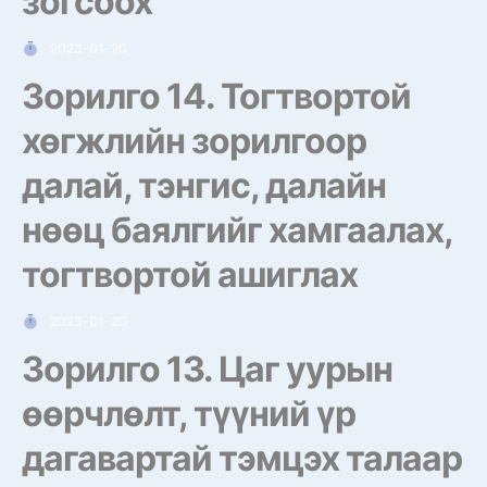
зогсоох
2023-01-20
Зорилго 14. Тогтвортой
хөгжлийн зорилгоор
далай, тэнгис, далайн
нөөц баялгийг хамгаалах,
тогтвортой ашиглах
2023-01-20
Зорилго 13. Цаг уурын
өөрчлөлт, түүний үр
дагавартай тэмцэх талаар