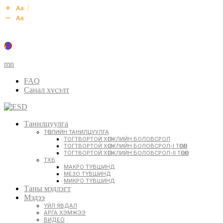
mn
FAQ
Санал хүсэлт
Танилцуулга
ТӨСЛИЙН ТАНИЛЦУУЛГА
ТОГТВОРТОЙ ХӨГЖЛИЙН БОЛОВСРОЛ
ТОГТВОРТОЙ ХӨГЖЛИЙН БОЛОВСРОЛ-I ТӨСӨЛ
ТОГТВОРТОЙ ХӨГЖЛИЙН БОЛОВСРОЛ-II ТӨСӨЛ
ТХБ
МАКРО ТҮВШИНД
МЕЗО ТҮВШИНД
МИКРО ТҮВШИНД
Таны мэдлэгт
Мэдээ
ҮЙЛ ЯВДАЛ
АРГА ХЭМЖЭЭ
ВИДЕО