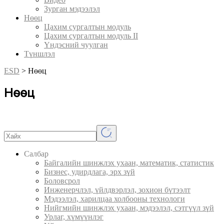
Зурган мэдээлэл
Нөөц
Цахим сургалтын модуль
Цахим сургалтын модуль II
Үндэсний чуулган
Түншлэл
ESD
>
Нөөц
Нөөц
Салбар
Байгалийн шинжлэх ухаан, математик, статистик
Бизнес, удирдлага, эрх зүй
Боловсрол
Инженерчлэл, үйлдвэрлэл, зохион бүтээлт
Мэдээлэл, харилцаа холбооны технологи
Нийгмийн шинжлэх ухаан, мэдээлэл, сэтгүүл зүй
Урлаг, хүмүүнлэг