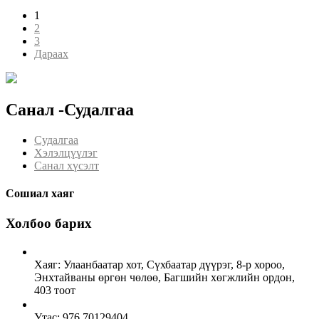
1
2
3
Дараах
Санал -Судалгаа
Судалгаа
Хэлэлцүүлэг
Санал хүсэлт
Сошиал хаяг
Холбоо барих
Хаяг: Улаанбаатар хот, Сүхбаатар дүүрэг, 8-р хороо,
Энхтайваны өргөн чөлөө, Багшийн хөгжлийн ордон,
403 тоот
Утас: 976 70129404