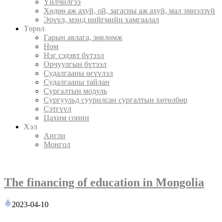
Үйлчилгээ
Хөдөө аж ахуй, ой, загасны аж ахуй, мал эмнэлзүй
Эрүүл, мэнд нийгмийн хамгаалал
Төрөл
Гарын авлага, зөвлөмж
Ном
Нэг сэдэвт бүтээл
Орчуулгын бүтээл
Судалгааны өгүүлэл
Судалгааны тайлан
Сургалтын модуль
Сургуульд суурилсан сургалтын хөтөлбөр
Сэтгүүл
Цахим сонин
Хэл
Англи
Монгол
The financing of education in Mongolia
2023-04-10