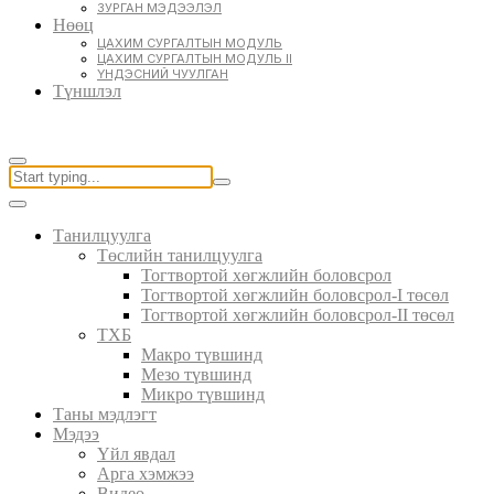
ЗУРГАН МЭДЭЭЛЭЛ
Нөөц
ЦАХИМ СУРГАЛТЫН МОДУЛЬ
ЦАХИМ СУРГАЛТЫН МОДУЛЬ II
ҮНДЭСНИЙ ЧУУЛГАН
Түншлэл
Танилцуулга
Төслийн танилцуулга
Тогтвортой хөгжлийн боловсрол
Тогтвортой хөгжлийн боловсрол-I төсөл
Тогтвортой хөгжлийн боловсрол-II төсөл
ТХБ
Макро түвшинд
Мезо түвшинд
Микро түвшинд
Таны мэдлэгт
Мэдээ
Үйл явдал
Арга хэмжээ
Видео