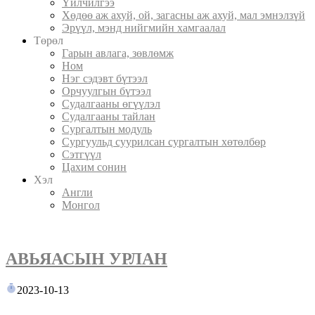
Үйлчилгээ
Хөдөө аж ахуй, ой, загасны аж ахуй, мал эмнэлзүй
Эрүүл, мэнд нийгмийн хамгаалал
Төрөл
Гарын авлага, зөвлөмж
Ном
Нэг сэдэвт бүтээл
Орчуулгын бүтээл
Судалгааны өгүүлэл
Судалгааны тайлан
Сургалтын модуль
Сургуульд суурилсан сургалтын хөтөлбөр
Сэтгүүл
Цахим сонин
Хэл
Англи
Монгол
АВЬЯАСЫН УРЛАН
2023-10-13