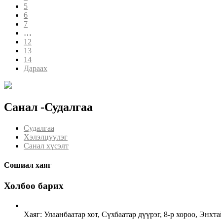
5
6
7
…
12
13
14
Дараах
Санал -Судалгаа
Судалгаа
Хэлэлцүүлэг
Санал хүсэлт
Сошиал хаяг
Холбоо барих
Хаяг: Улаанбаатар хот, Сүхбаатар дүүрэг, 8-р хороо, Энх