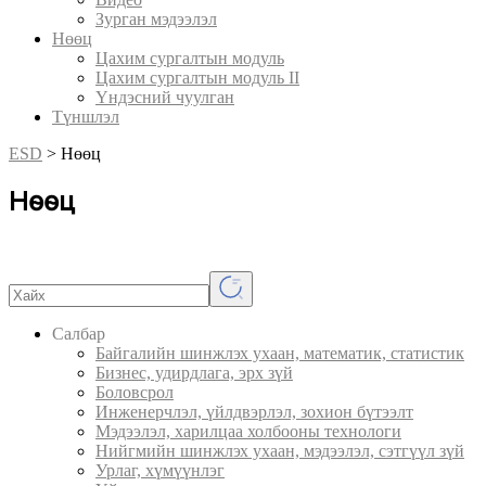
Зурган мэдээлэл
Нөөц
Цахим сургалтын модуль
Цахим сургалтын модуль II
Үндэсний чуулган
Түншлэл
ESD
>
Нөөц
Нөөц
Салбар
Байгалийн шинжлэх ухаан, математик, статистик
Бизнес, удирдлага, эрх зүй
Боловсрол
Инженерчлэл, үйлдвэрлэл, зохион бүтээлт
Мэдээлэл, харилцаа холбооны технологи
Нийгмийн шинжлэх ухаан, мэдээлэл, сэтгүүл зүй
Урлаг, хүмүүнлэг