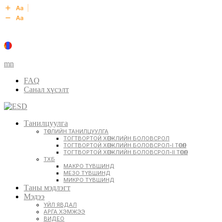
mn
FAQ
Санал хүсэлт
Танилцуулга
ТӨСЛИЙН ТАНИЛЦУУЛГА
ТОГТВОРТОЙ ХӨГЖЛИЙН БОЛОВСРОЛ
ТОГТВОРТОЙ ХӨГЖЛИЙН БОЛОВСРОЛ-I ТӨСӨЛ
ТОГТВОРТОЙ ХӨГЖЛИЙН БОЛОВСРОЛ-II ТӨСӨЛ
ТХБ
МАКРО ТҮВШИНД
МЕЗО ТҮВШИНД
МИКРО ТҮВШИНД
Таны мэдлэгт
Мэдээ
ҮЙЛ ЯВДАЛ
АРГА ХЭМЖЭЭ
ВИДЕО