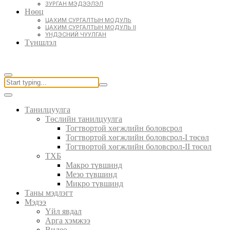
ЗУРГАН МЭДЭЭЛЭЛ
Нөөц
ЦАХИМ СУРГАЛТЫН МОДУЛЬ
ЦАХИМ СУРГАЛТЫН МОДУЛЬ II
ҮНДЭСНИЙ ЧУУЛГАН
Түншлэл
Танилцуулга
Төслийн танилцуулга
Тогтвортой хөгжлийн боловсрол
Тогтвортой хөгжлийн боловсрол-I төсөл
Тогтвортой хөгжлийн боловсрол-II төсөл
ТХБ
Макро түвшинд
Мезо түвшинд
Микро түвшинд
Таны мэдлэгт
Мэдээ
Үйл явдал
Арга хэмжээ
Видео