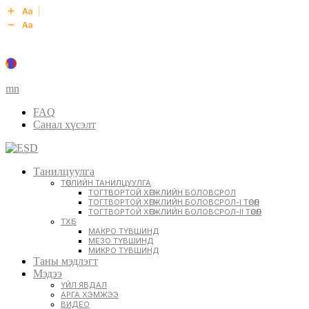
mn
FAQ
Санал хүсэлт
Танилцуулга
ТӨСЛИЙН ТАНИЛЦУУЛГА
ТОГТВОРТОЙ ХӨГЖЛИЙН БОЛОВСРОЛ
ТОГТВОРТОЙ ХӨГЖЛИЙН БОЛОВСРОЛ-I ТӨСӨЛ
ТОГТВОРТОЙ ХӨГЖЛИЙН БОЛОВСРОЛ-II ТӨСӨЛ
ТХБ
МАКРО ТҮВШИНД
МЕЗО ТҮВШИНД
МИКРО ТҮВШИНД
Таны мэдлэгт
Мэдээ
ҮЙЛ ЯВДАЛ
АРГА ХЭМЖЭЭ
ВИДЕО