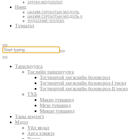
ЗУРГАН МЭДЭЭЛЭЛ
Нөөц
ЦАХИМ СУРГАЛТЫН МОДУЛЬ
ЦАХИМ СУРГАЛТЫН МОДУЛЬ II
ҮНДЭСНИЙ ЧУУЛГАН
Түншлэл
Танилцуулга
Төслийн танилцуулга
Тогтвортой хөгжлийн боловсрол
Тогтвортой хөгжлийн боловсрол-I төсөл
Тогтвортой хөгжлийн боловсрол-II төсөл
ТХБ
Макро түвшинд
Мезо түвшинд
Микро түвшинд
Таны мэдлэгт
Мэдээ
Үйл явдал
Арга хэмжээ
Видео