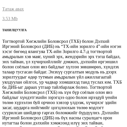
Татаж авах
3.53 Mb
ТАНИЛЦУУЛГА
Тогтвортой Хөгжлийн Боловсрол (ТХБ) болон Дэлхий
Иргэний Боловсрол (ДИБ) нь “ТХ-ийн зорилго 4”-ийн нэгэн
хэсэг бөгөөд ялангуяа ТХ-ийн Зорилго 4.7-д тогтвортой
амьдралын хэв маяг, хүний эрх, жендэрийн эрх тэгш байдал,
энх тайван, үл хүчирхийллийг дэмжих, дэлхийн иргэншил
болон соёлын олон янз байдлыг хүлээн зөвшөөрөх, хүндлэх
талаар тусгасан байдаг. Энэхүү сургалтын модуль нь дээрх
зорилтуудыг өдөр тутмын амьдралын үйл ажиллагаатай
уялдуулан ойлгох, ур чадвар эзэмшихэд танд туслах юм. ТХБ
ба ДИБ-ыг дараах утгаар тайлбарлаж болно. Тогтвортой
Хөгжлийн Боловсрол (ТХБ) нь хүн бүр соёлын олон янз
байдлыг хүндэтгэхийн зэрэгцээ одоо болон ирээдүй үеийн
төлөө хүрээлэн буй орчноо хэвээр үлдээж, хүчирхэг эдийн
засаг, шударга нийгмийг цогцлоохын төлөө мэдлэгт
суурилсан шийдвэр гаргах боломжийг бүрдүүлнэ. Дэлхийн
Иргэний Боловсрол (ДИБ) нь бүх насны суралцагч орон
нутагтаа болон дэлхийн хэмжээнд илүү энх тайван,