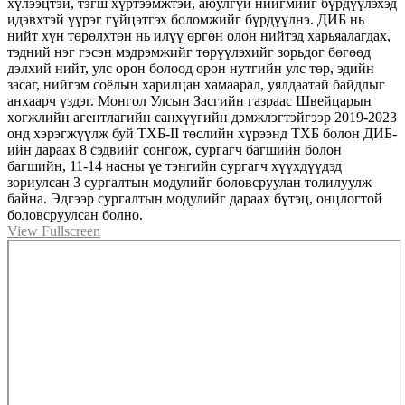
хүлээцтэй, тэгш хүртээмжтэй, аюулгүй нийгмийг бүрдүүлэхэд
идэвхтэй үүрэг гүйцэтгэх боломжийг бүрдүүлнэ. ДИБ нь
нийт хүн төрөлхтөн нь илүү өргөн олон нийтэд харьяалагдах,
тэдний нэг гэсэн мэдрэмжийг төрүүлэхийг зорьдог бөгөөд
дэлхий нийт, улс орон болоод орон нутгийн улс төр, эдийн
засаг, нийгэм соёлын харилцан хамаарал, уялдаатай байдлыг
анхаарч үздэг. Монгол Улсын Засгийн газраас Швейцарын
хөгжлийн агентлагийн санхүүгийн дэмжлэгтэйгээр 2019-2023
онд хэрэгжүүлж буй ТХБ-II төслийн хүрээнд ТХБ болон ДИБ-
ийн дараах 8 сэдвийг сонгож, сургагч багшийн болон
багшийн, 11-14 насны үе тэнгийн сургагч хүүхдүүдэд
зориулсан 3 сургалтын модулийг боловсруулан толилуулж
байна. Эдгээр сургалтын модулийг дараах бүтэц, онцлогтой
боловсруулсан болно.
View Fullscreen