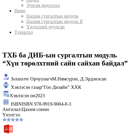
Зурган мэдээлэл
Нөөц
Цахим сургалтын модуль
Цахим сургалтын модуль II
Үндэсний чуулган
Түншлэл
ТХБ ба ДИБ-ын сургалтын модуль
“Хүн төрөлхтний сайн сайхан байдал”
Зохиолч/ Орчуулагч
М.Нямсүрэн, Д.Эрдэнэсан
Хэвлэсэн газар
“Гоо Дизайн” ХХК
Хэвлэсэн он
2023
ISBN
ISBN 978-9919-9004-0-3
Ангилал:
Цахим сонин
Үнэлгээ: