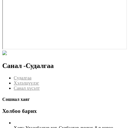
Санал -Судалгаа
Судалгаа
Хэлэлцүүлэг
Санал хүсэлт
Сошиал хаяг
Холбоо барих
Хаяг: Улаанбаатар хот, Сүхбаатар дүүрэг, 8-р хороо,