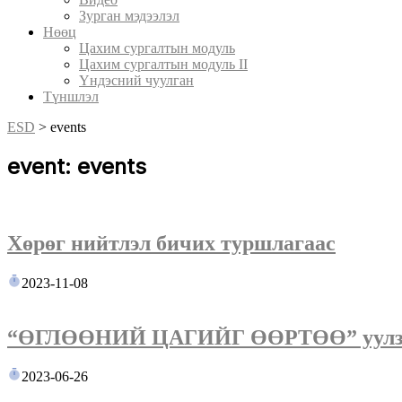
Зурган мэдээлэл
Нөөц
Цахим сургалтын модуль
Цахим сургалтын модуль II
Үндэсний чуулган
Түншлэл
ESD
>
events
event: events
Хөрөг нийтлэл бичих туршлагаас
2023-11-08
“ӨГЛӨӨНИЙ ЦАГИЙГ ӨӨРТӨӨ” уулз
2023-06-26