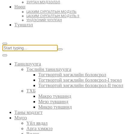
ЗУРГАН МЭДЭЭЛЭЛ
Нөөц
ЦАХИМ СУРГАЛТЫН МОДУЛЬ
ЦАХИМ СУРГАЛТЫН МОДУЛЬ II
ҮНДЭСНИЙ ЧУУЛГАН
Түншлэл
Танилцуулга
Төслийн танилцуулга
Тогтвортой хөгжлийн боловсрол
Тогтвортой хөгжлийн боловсрол-I төсөл
Тогтвортой хөгжлийн боловсрол-II төсөл
ТХБ
Макро түвшинд
Мезо түвшинд
Микро түвшинд
Таны мэдлэгт
Мэдээ
Үйл явдал
Арга хэмжээ
Видео