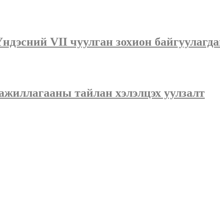
Үндэсний VII чуулган зохион байгуулагд
 ажиллагааны тайлан хэлэлцэх уулзалт