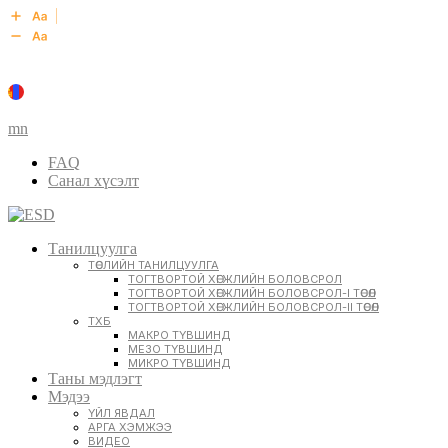
mn
FAQ
Санал хүсэлт
Танилцуулга
ТӨСЛИЙН ТАНИЛЦУУЛГА
ТОГТВОРТОЙ ХӨГЖЛИЙН БОЛОВСРОЛ
ТОГТВОРТОЙ ХӨГЖЛИЙН БОЛОВСРОЛ-I ТӨСӨЛ
ТОГТВОРТОЙ ХӨГЖЛИЙН БОЛОВСРОЛ-II ТӨСӨЛ
ТХБ
МАКРО ТҮВШИНД
МЕЗО ТҮВШИНД
МИКРО ТҮВШИНД
Таны мэдлэгт
Мэдээ
ҮЙЛ ЯВДАЛ
АРГА ХЭМЖЭЭ
ВИДЕО