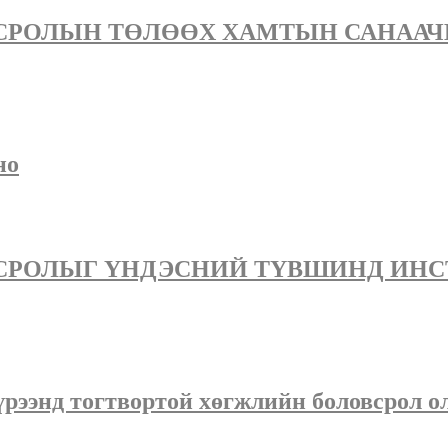
ОЛЫН ТӨЛӨӨХ ХАМТЫН САНААЧИЛГА
но
ОЛЫГ ҮНДЭСНИЙ ТҮВШИНД ИНСТИТУ
хүрээнд тогтвортой хөгжлийн боловсрол 