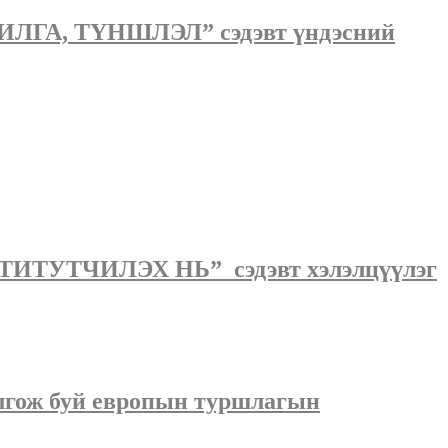
, ТҮНШЛЭЛ” сэдэвт үндэсний
ТЧИЛЭХ НЬ” сэдэвт хэлэлцүүлэг
олгож буй eвропын туршлагын