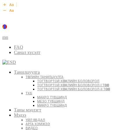
mn
FAQ
Санал хүсэлт
Танилцуулга
ТӨСЛИЙН ТАНИЛЦУУЛГА
ТОГТВОРТОЙ ХӨГЖЛИЙН БОЛОВСРОЛ
ТОГТВОРТОЙ ХӨГЖЛИЙН БОЛОВСРОЛ-I ТӨСӨЛ
ТОГТВОРТОЙ ХӨГЖЛИЙН БОЛОВСРОЛ-II ТӨСӨЛ
ТХБ
МАКРО ТҮВШИНД
МЕЗО ТҮВШИНД
МИКРО ТҮВШИНД
Таны мэдлэгт
Мэдээ
ҮЙЛ ЯВДАЛ
АРГА ХЭМЖЭЭ
ВИДЕО