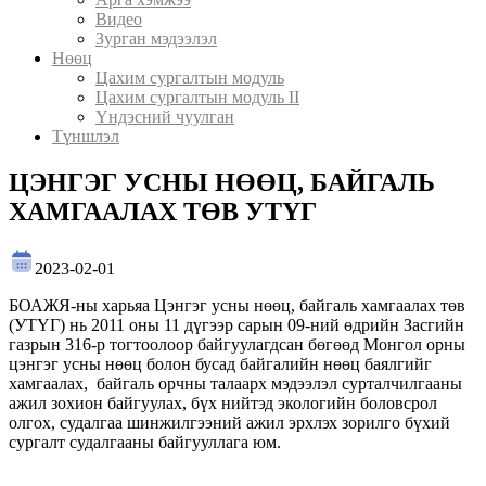
Видео
Зурган мэдээлэл
Нөөц
Цахим сургалтын модуль
Цахим сургалтын модуль II
Үндэсний чуулган
Түншлэл
ЦЭНГЭГ УСНЫ НӨӨЦ, БАЙГАЛЬ
ХАМГААЛАХ ТӨВ УТҮГ
2023-02-01
БОАЖЯ-ны харьяа Цэнгэг усны нөөц, байгаль хамгаалах төв
(УТҮГ) нь 2011 оны 11 дүгээр сарын 09-ний өдрийн Засгийн
газрын 316-р тогтоолоор байгуулагдсан бөгөөд Монгол орны
цэнгэг усны нөөц болон бусад байгалийн нөөц баялгийг
хамгаалах, байгаль орчны талаарх мэдээлэл сурталчилгааны
ажил зохион байгуулах, бүх нийтэд экологийн боловсрол
олгох, судалгаа шинжилгээний ажил эрхлэх зорилго бүхий
сургалт судалгааны байгууллага юм.