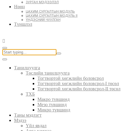
ЗУРГАН МЭДЭЭЛЭЛ
Нөөц
ЦАХИМ СУРГАЛТЫН МОДУЛЬ
ЦАХИМ СУРГАЛТЫН МОДУЛЬ II
ҮНДЭСНИЙ ЧУУЛГАН
Түншлэл
Танилцуулга
Төслийн танилцуулга
Тогтвортой хөгжлийн боловсрол
Тогтвортой хөгжлийн боловсрол-I төсөл
Тогтвортой хөгжлийн боловсрол-II төсөл
ТХБ
Макро түвшинд
Мезо түвшинд
Микро түвшинд
Таны мэдлэгт
Мэдээ
Үйл явдал
Арга хэмжээ