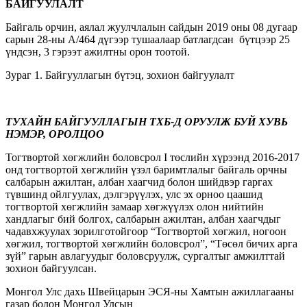
БАЙГУУЛАЛТ
Байгаль орчин, аялал жуулчлалын сайдын 2019 оны 08 дугаар
сарын 28-ны А/464 дүгээр тушаалаар батлагдсан бүтцээр 25
үндсэн, 3 гэрээт ажилтны орон тоотой.
Зураг 1. Байгууллагын бүтэц, зохион байгуулалт
ТУХАЙН БАЙГУУЛЛАГЫН ТХБ-Д ОРУУЛЖ БУЙ ХУВЬ
НЭМЭР, ОРОЛЦОО
Тогтвортой хөгжлийн боловсрол I төслийн хүрээнд 2016-2017
онд тогтвортой хөгжлийн үзэл баримтлалыг байгаль орчны
салбарын ажилтан, албан хаагчид болон шийдвэр гаргах
түвшинд ойлгуулах, дэлгэрүүлэх, улс эх орноо цаашид
тогтвортой хөгжлийн замаар хөгжүүлэх олон нийтийн
хандлагыг бий болгох, салбарын ажилтан, албан хаагчдыг
чадавхжуулах зорилготойгоор “Тогтвортой хөгжил, ногоон
хөгжил, тогтвортой хөгжлийн боловсрол”, “Төсөл бичих арга
зүй” гарын авлагуудыг боловсруулж, сургалтыг амжилттай
зохион байгуулсан.
Монгол Улс дахь Швейцарын ЭСЯ-ны Хамтын ажиллагааны
газар болон Монгол Улсын