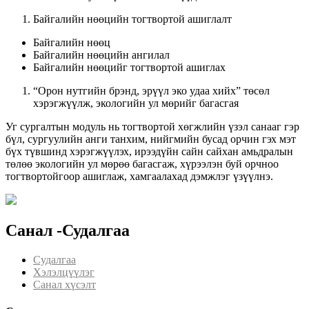
Байгалийн нөөцийн тогтвортой ашиглалт
Байгалийн нөөц
Байгалийн нөөцийн ангилал
Байгалийн нөөцийг тогтвортой ашиглах
“Орон нутгийн брэнд, эрүүл эко удаа хийх” төсөл
хэрэгжүүлж, экологийн ул мөрийг багасгая
Уг сургалтын модуль нь тогтвортой хөгжлийн үзэл санааг гэр
бүл, сургуулийн анги танхим, нийгмийн бусад орчин гэх мэт
бүх түвшинд хэрэгжүүлэх, ирээдүйн сайн сайхан амьдралын
төлөө экологийн ул мөрөө багасгаж, хүрээлэн буй орчноо
тогтвортойгоор ашиглаж, хамгаалахад дэмжлэг үзүүлнэ.
Санал -Судалгаа
Судалгаа
Хэлэлцүүлэг
Санал хүсэлт