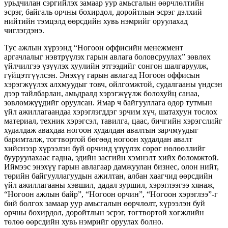
урьдчилан сэргийлэх замаар уур амьсгалын өөрчлөлтийн
эсрэг, байгаль орчны бохирдол, доройтлын эсрэг дэлхий
нийтийн тэмцэлд өөрсдийн хувь нэмрийг оруулахад
чиглэгдэнэ.
Тус ажлын хүрээнд “Ногоон оффисийн менежмент
аргачлалыг нэвтрүүлэх гарын авлага боловсруулах” зөвлөх
үйлчилгээ үзүүлэх хуулийн этгээдийг сонгон шалгаруулж,
гүйцэтгүүлсэн. Энэхүү гарын авлагад Ногоон оффисын
хэрэгжүүлэх алхмуудыг товч, ойлгомжтой, судалгааны үндсэн
дээр тайлбарлан, амьдралд хэрэгжүүлж болохуйц санаа,
зөвлөмжүүдийг оруулсан. Ямар ч байгууллага өдөр тутмын
үйл ажиллагаандаа хэрэглэгддэг эрчим хүч, шатахуун тослох
материал, техник хэрэгсэл, тавилга, цаас, бичгийн хэрэгслийг
худалдаж авахдаа ногоон худалдан авалтын зарчмуудыг
баримталж, тогтвортой бөгөөд ногоон худалдан авалт
хийснээр хүрээлэн буй орчинд үзүүлэх сөрөг нөлөөллийг
бууруулахаас гадна, эдийн засгийн хэмнэлт хийх боломжтой.
Иймээс энэхүү гарын авлагаар дамжуулан бизнес, олон нийт,
төрийн байгууллагуудын ажилтан, албан хаагчид өөрсдийн
үйл ажиллагааны хэвшил, дадал зуршил, хэрэглээгээ хянаж,
“Ногоон ажлын байр”, “Ногоон орчин”, “Ногоон хэрэглээ”-г
бий болгох замаар уур амьсгалын өөрчлөлт, хүрээлэн буй
орчны бохирдол, доройтлын эсрэг, тогтвортой хөгжлийн
төлөө өөрсдийн хувь нэмрийг оруулах болно.