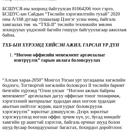
БСШУСЯ-ны хооронд байгуулсан 81064206 тоот гэрээ,
БСШУС-ын Сайдын “Төслийн хэрэгжилтийн тухай” 2020
оны A/168 дугаар тушаалаар Цэнгэг усны нөөц, байгаль
хамгаалах төв нь “ТХБ-II” төслийн техникийн зөвлөн
зохицуулах үндэсний багийн гишүүн байгууллагаар ажиллаж
байна.
ТХБ-ЫН ХҮРЭЭНД ХИЙСЭН АЖИЛ, ГАРСАН ҮР ДҮН
“Ногоон оффисийн менежмент аргачлалыг
нэвтрүүлэх” гарын авлага боловсруулах
“Алсын хараа-2050” Монгол Улсын урт хугацааны хөгжлийн
бодлого, Тогтвортой хөгжлийн боловсрол II төслийн баримт
бичгийн хүрээнд “Олон улсын “Ногоон ажлын байрны
менежмент” аргачлалын дагуу оффисын тоног төхөөрөмж,
хэрэглээний материалыг худалдан авах ногоон худалдан
авалтын нийтлэг журам, шалгуурыг боловсруулж
хэрэгжүүлэх” зорилтыг дэвшүүлсэн. Дээрх зорилтыг
хэрэгжүүлэхэд ногоон оффис эрчим хүч, ус, бусад нөөцийг
хамгийн үр ашигтай хэрэглэх, байгаль орчныг шууд болон
шууд бусаар бохирдуулахыг багасгах, бохирдол доройтлоос