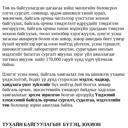
Төв нь байгуулагдсан цагаасаа хойш экологийн боловсрол
олгох сургалт, семинар, эрдэм шинжилгээний хурал,
зөвлөгөөн, байгаль орчны чиглэлээр үзэсгэлэн зохион
байгуулах, байгаль орчны тэмдэглэлт өдрүүдийг тэмдэглэн
өнгөрүүлэх, байгаль орчны танин мэдэхүйн уралдаан тэмцээн
зохион байгуулах, төсөл хөтөлбөр хэрэгжүүлэх, цэнгэг усны
загасны аквариум болон нэн ховор, ховор амьтдын биет үзмэр
бүхий музейгээр иргэд олон нийтэд үйлчлэх, усны туршилт,
шинжилгээний лабораторит оюутан, сурагчдын онолын
мэдлэгийг бататгах сургалт явуулах зэрэг үйл ажиллагааг
тогтмол явуулж нийт 170,000 гаруй хүнд хүрч үйлчилж
байна.
Цэнгэг усны нөөц, байгаль хамгаалах төв нь шинжлэх ухааны
үндэслэлтэй, бодит үр дүнд суурилсан
мэдлэг, чадвар,
хандлага үнэт зүйлсийг
бүх нийтэд бий болгох замаар
байгаль орчин, экосистемийн тэнцвэрт байдлыг хадгалан
хамгаалахыг
эрхэм зорилгоо
болгон ирээдүйд
Үндэсний
хэмжээний байгаль орчны сургалт, судалгаа, мэдээллийн
төв
болохоор зорин ажиллаж байна.
ТУХАЙН БАЙГУУЛАГЫН БҮТЭЦ, ЗОХИОН