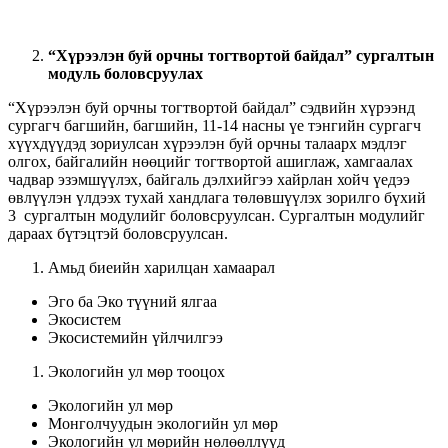
“Хүрээлэн буй орчны тогтвортой байдал” сургалтын
модуль боловсруулах
“Хүрээлэн буй орчны тогтвортой байдал” сэдвийн хүрээнд
сургагч багшийн, багшийн, 11-14 насны үе тэнгийн сургагч
хүүхдүүдэд зориулсан хүрээлэн буй орчны талаарх мэдлэг
олгох, байгалийн нөөцийг тогтвортой ашиглаж, хамгаалах
чадвар эзэмшүүлэх, байгаль дэлхийгээ хайрлан хойч үедээ
өвлүүлэн үлдээх тухай хандлага төлөвшүүлэх зорилго бүхий
3 сургалтын модулийг боловсруулсан. Сургалтын модулийг
дараах бүтэцтэй боловсруулсан.
Амьд биеийн харилцан хамаарал
Эго ба Эко түүний ялгаа
Экосистем
Экосистемийн үйлчилгээ
Экологийн ул мөр тооцох
Экологийн ул мөр
Монголчуудын экологийн ул мөр
Экологийн ул мөрийн нөлөөллүүд