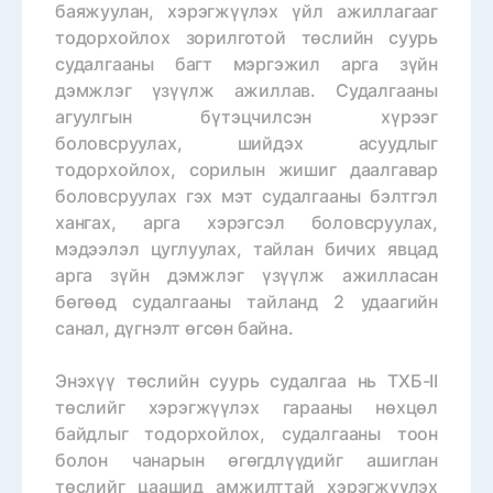
баяжуулан, хэрэгжүүлэх үйл ажиллагааг
тодорхойлох зорилготой төслийн суурь
судалгааны багт мэргэжил арга зүйн
дэмжлэг үзүүлж ажиллав. Судалгааны
агуулгын бүтэцчилсэн хүрээг
боловсруулах, шийдэх асуудлыг
тодорхойлох, сорилын жишиг даалгавар
боловсруулах гэх мэт судалгааны бэлтгэл
хангах, арга хэрэгсэл боловсруулах,
мэдээлэл цуглуулах, тайлан бичих явцад
арга зүйн дэмжлэг үзүүлж ажилласан
бөгөөд судалгааны тайланд 2 удаагийн
санал, дүгнэлт өгсөн байна.
Энэхүү төслийн суурь судалгаа нь ТХБ-II
төслийг хэрэгжүүлэх гарааны нөхцөл
байдлыг тодорхойлох, судалгааны тоон
болон чанарын өгөгдлүүдийг ашиглан
төслийг цаашид амжилттай хэрэгжүүлэх