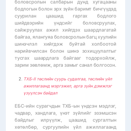
боловсролын салбарын дунд хугацааны
бодлогын болон эрх зүйн баримт бичгүүдэд
суурилан цаашид гаргах бодлого
шийдвэрийн үндсийг боловсруулах,
сайжруулах ажил хийгдэх шаардлагатай
байгаа, ялангуяа боловсролын багц хуулийн
шинэчлэл хийгдэж буйтай холбоотой
нарийвчилсан болон шинэ зохицуулалтыг
тусгах шаардлага байгааг тодорхойлж,
зарим зөвлөмж, арга замыг санал болгосон.
ТХБ-II төслийн суурь судалгаа, төслийн үйл
ажиллагаанд мэргэжил, арга зүйн дэмжлэг
үзүүлсэн байдал
ЕБС-ийн сурагчдын ТХБ-ын үндсэн мэдлэг,
чадвар, хандлага, үнэт зүйлийг эзэмшсэн
байдлыг илрүүлж, цаашид сургалтын
хөтөлбөр, сургуулийн үйл ажиллагаанд