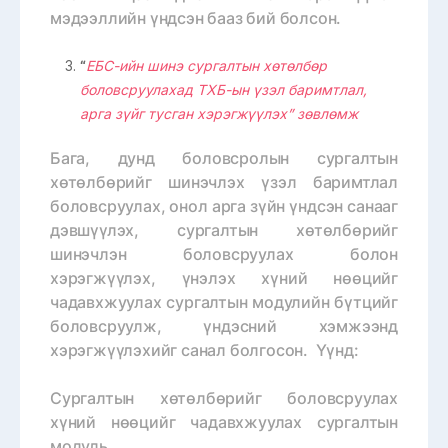
мэдээллийн үндсэн бааз бий болсон.
“
ЕБС-ийн шинэ сургалтын хөтөлбөр
боловсруулахад ТХБ-ын үзэл баримтлал,
арга зүйг тусган хэрэгжүүлэх” зөвлөмж
Бага, дунд боловсролын сургалтын
хөтөлбөрийг шинэчлэх үзэл баримтлал
боловсруулах, онол арга зүйн үндсэн санааг
дэвшүүлэх, сургалтын хөтөлбөрийг
шинэчлэн боловсруулах болон
хэрэгжүүлэх, үнэлэх хүний нөөцийг
чадавхжуулах сургалтын модулийн бүтцийг
боловсруулж, үндэсний хэмжээнд
хэрэгжүүлэхийг санал болгосон. Үүнд:
Сургалтын хөтөлбөрийг боловсруулах
хүний нөөцийг чадавхжуулах сургалтын
модуль