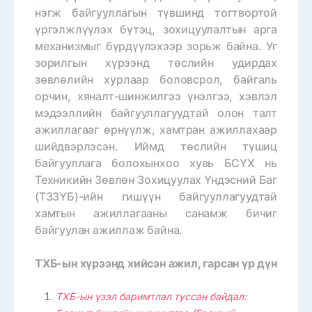
нэгж байгууллагын түвшинд тогтвортой
үргэлжлүүлэх бүтэц, зохицуулалтын арга
механизмыг бүрдүүлэхээр зорьж байна. Уг
зорилгын хүрээнд төслийн удирдах
зөвлөлийн хурлаар боловсрол, байгаль
орчин, хяналт-шинжилгээ үнэлгээ, хэвлэл
мэдээллийн байгууллагуудтай олон талт
ажиллагааг өрнүүлж, хамтран ажиллахаар
шийдвэрлэсэн. Иймд төслийн түшиц
байгууллага болохынхоо хувь БСҮХ нь
Техникийн Зөвлөн Зохицуулах Үндэсний Баг
(ТЗЗҮБ)-ийн гишүүн байгууллагуудтай
хамтын ажиллагааны санамж бичиг
байгуулан ажиллаж байна.
ТХБ-ын хүрээнд хийсэн ажил, гарсан үр дүн
ТХБ-ын үзэл баримтлал туссан байдал: