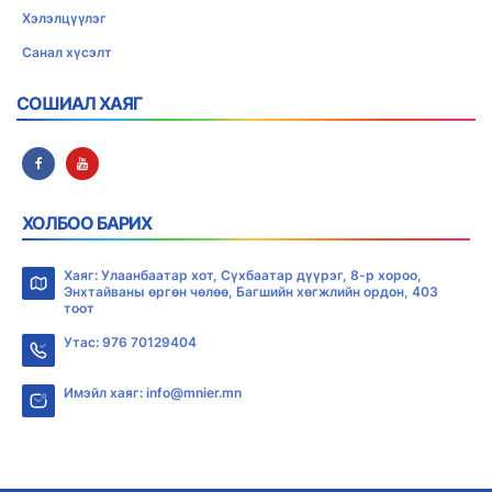
Хэлэлцүүлэг
Санал хүсэлт
СОШИАЛ ХАЯГ
ХОЛБОО БАРИХ
Хаяг: Улаанбаатар хот, Сүхбаатар дүүрэг, 8-р хороо,
Энхтайваны өргөн чөлөө, Багшийн хөгжлийн ордон, 403
тоот
Утас: 976 70129404
Имэйл хаяг: info@mnier.mn