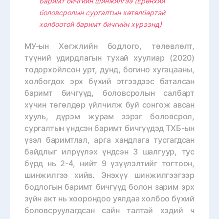
Баримт бичгийн шинжилгээ (Ерөнхий
боловсролын сургалтын хөтөлбөртэй
холбоотой баримт бичгийн хүрээнд)
МУ-ын Хөгжлийн бодлого, төлөвлөлт,
түүний удирдлагын тухай хуулиар (2020)
тодорхойлсон урт, дунд, богино хугацааны,
холбогдох эрх бүхий этгээдээс баталсан
баримт бичгүүд, боловсролын салбарт
хүчин төгөлдөр үйлчилж буй сонгож авсан
хууль, дүрэм журам зэрэг боловсрол,
сургалтын үндсэн баримт бичгүүдэд ТХБ-ын
үзэл баримтлал, арга хандлага тусгагдсан
байдлыг илрүүлэх үндсэн 3 шалгуур, тус
бүрд нь 2-4, нийт 9 үзүүлэлтийг тогтоон,
шинжилгээ хийв. Энэхүү шинжилгээгээр
бодлогын баримт бичгүүд болон зарим эрх
зүйн акт нь хоорондоо уялдаа холбоо бүхий
боловсруулагдсан сайн талтай хэдий ч