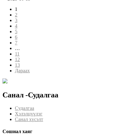
1
2
3
4
5
6
7
…
11
12
13
Дараах
Санал -Судалгаа
Судалгаа
Хэлэлцүүлэг
Санал хүсэлт
Сошиал хаяг