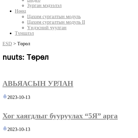
Зурган мэдээлэл
Нөөц
Цахим сургалтын модуль
Цахим сургалтын модуль II
Үндэсний чуулган
Түншлэл
ESD
>
Төрөл
nuuts: Төрөл
АВЬЯАСЫН УРЛАН
2023-10-13
Хог хаягдлыг бууруулах “5Я” арга
2023-10-13