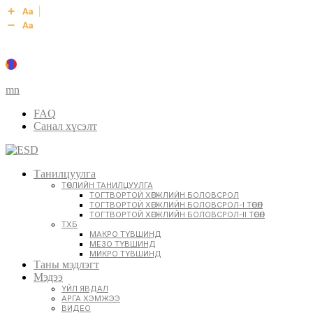
mn
FAQ
Санал хүсэлт
Танилцуулга
ТӨСЛИЙН ТАНИЛЦУУЛГА
ТОГТВОРТОЙ ХӨГЖЛИЙН БОЛОВСРОЛ
ТОГТВОРТОЙ ХӨГЖЛИЙН БОЛОВСРОЛ-I ТӨСӨЛ
ТОГТВОРТОЙ ХӨГЖЛИЙН БОЛОВСРОЛ-II ТӨСӨЛ
ТХБ
МАКРО ТҮВШИНД
МЕЗО ТҮВШИНД
МИКРО ТҮВШИНД
Таны мэдлэгт
Мэдээ
ҮЙЛ ЯВДАЛ
АРГА ХЭМЖЭЭ
ВИДЕО