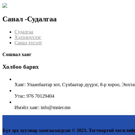
Санал -Судалгаа
Судалгаа
Хэлэлцүүлэг
Санал хүсэлт
Сошиал хаяг
Холбоо барих
Хаяг: Улаанбаатар хот, Сүхбаатар дүүрэг, 8-р хороо, Энх
Утас: 976 70129404
Имэйл хаяг: info@mnier.mn
Бүх эрх хуулиар хамгаалагдсан © 2023. Тогтвортой хөгжлийн