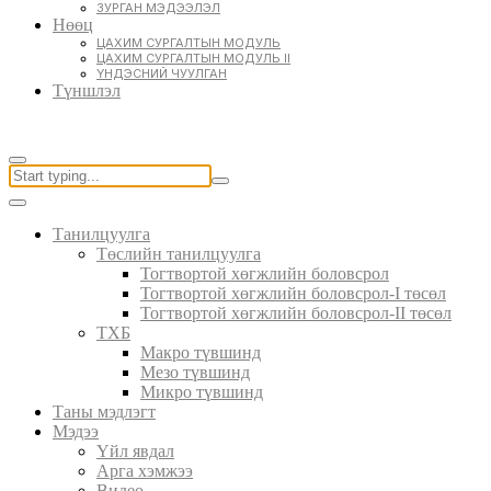
ЗУРГАН МЭДЭЭЛЭЛ
Нөөц
ЦАХИМ СУРГАЛТЫН МОДУЛЬ
ЦАХИМ СУРГАЛТЫН МОДУЛЬ II
ҮНДЭСНИЙ ЧУУЛГАН
Түншлэл
Танилцуулга
Төслийн танилцуулга
Тогтвортой хөгжлийн боловсрол
Тогтвортой хөгжлийн боловсрол-I төсөл
Тогтвортой хөгжлийн боловсрол-II төсөл
ТХБ
Макро түвшинд
Мезо түвшинд
Микро түвшинд
Таны мэдлэгт
Мэдээ
Үйл явдал
Арга хэмжээ
Видео