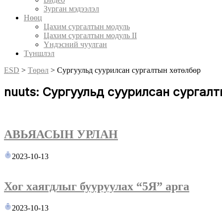
Зурган мэдээлэл
Нөөц
Цахим сургалтын модуль
Цахим сургалтын модуль II
Үндэсний чуулган
Түншлэл
ESD
>
Төрөл
>
Сургуульд суурилсан сургалтын хөтөлбөр
nuuts: Сургуульд суурилсан сургал
АВЬЯАСЫН УРЛАН
2023-10-13
Хог хаягдлыг бууруулах “5Я” арга
2023-10-13