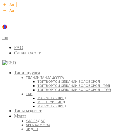
mn
FAQ
Санал хүсэлт
Танилцуулга
ТӨСЛИЙН ТАНИЛЦУУЛГА
ТОГТВОРТОЙ ХӨГЖЛИЙН БОЛОВСРОЛ
ТОГТВОРТОЙ ХӨГЖЛИЙН БОЛОВСРОЛ-I ТӨСӨЛ
ТОГТВОРТОЙ ХӨГЖЛИЙН БОЛОВСРОЛ-II ТӨСӨЛ
ТХБ
МАКРО ТҮВШИНД
МЕЗО ТҮВШИНД
МИКРО ТҮВШИНД
Таны мэдлэгт
Мэдээ
ҮЙЛ ЯВДАЛ
АРГА ХЭМЖЭЭ
ВИДЕО