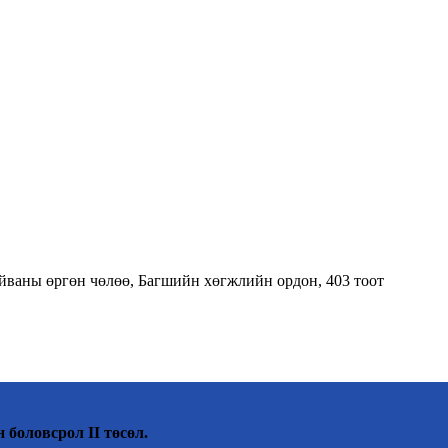
тайваны өргөн чөлөө, Багшийн хөгжлийн ордон, 403 тоот
 боловсрол II төсөл.