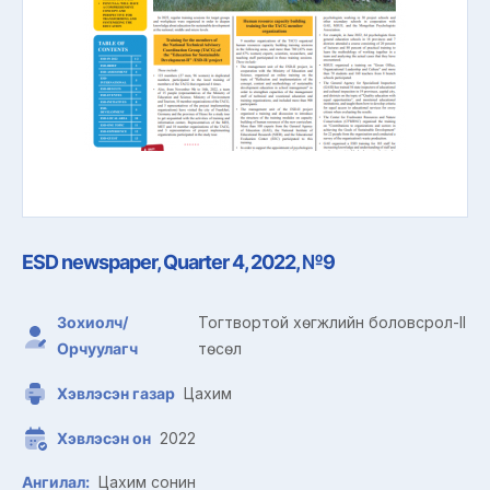
ESD newspaper, Quarter 4, 2022, №9
Зохиолч/
Тогтвортой хөгжлийн боловсрол-II
Орчуулагч
төсөл
Хэвлэсэн газар
Цахим
Хэвлэсэн он
2022
Ангилал:
Цахим сонин