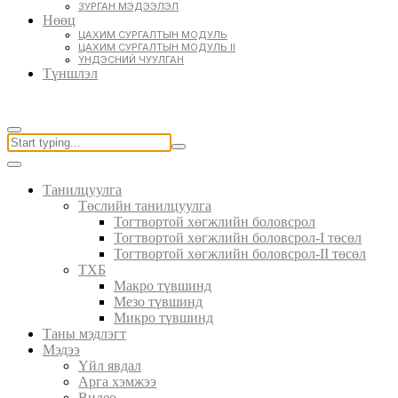
ЗУРГАН МЭДЭЭЛЭЛ
Нөөц
ЦАХИМ СУРГАЛТЫН МОДУЛЬ
ЦАХИМ СУРГАЛТЫН МОДУЛЬ II
ҮНДЭСНИЙ ЧУУЛГАН
Түншлэл
Танилцуулга
Төслийн танилцуулга
Тогтвортой хөгжлийн боловсрол
Тогтвортой хөгжлийн боловсрол-I төсөл
Тогтвортой хөгжлийн боловсрол-II төсөл
ТХБ
Макро түвшинд
Мезо түвшинд
Микро түвшинд
Таны мэдлэгт
Мэдээ
Үйл явдал
Арга хэмжээ
Видео