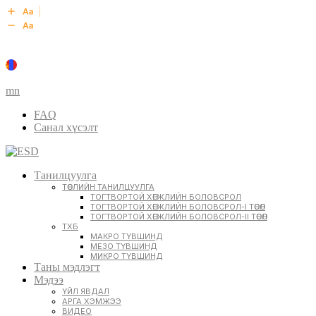
mn
FAQ
Санал хүсэлт
Танилцуулга
ТӨСЛИЙН ТАНИЛЦУУЛГА
ТОГТВОРТОЙ ХӨГЖЛИЙН БОЛОВСРОЛ
ТОГТВОРТОЙ ХӨГЖЛИЙН БОЛОВСРОЛ-I ТӨСӨЛ
ТОГТВОРТОЙ ХӨГЖЛИЙН БОЛОВСРОЛ-II ТӨСӨЛ
ТХБ
МАКРО ТҮВШИНД
МЕЗО ТҮВШИНД
МИКРО ТҮВШИНД
Таны мэдлэгт
Мэдээ
ҮЙЛ ЯВДАЛ
АРГА ХЭМЖЭЭ
ВИДЕО