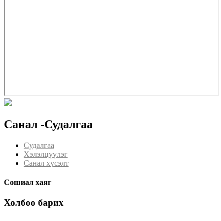
Санал -Судалгаа
Судалгаа
Хэлэлцүүлэг
Санал хүсэлт
Сошиал хаяг
Холбоо барих