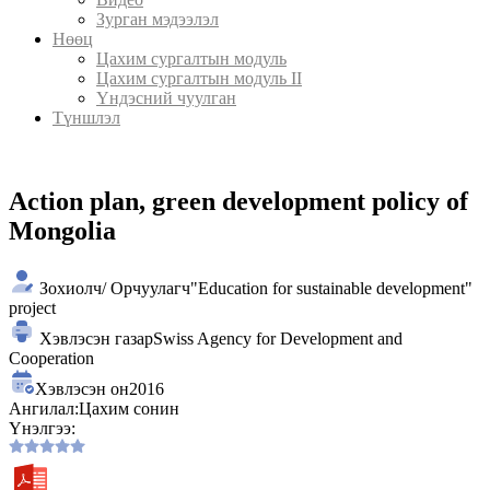
Зурган мэдээлэл
Нөөц
Цахим сургалтын модуль
Цахим сургалтын модуль II
Үндэсний чуулган
Түншлэл
Action plan, green development policy of
Mongolia
Зохиолч/ Орчуулагч
"Education for sustainable development"
project
Хэвлэсэн газар
Swiss Agency for Development and
Cooperation
Хэвлэсэн он
2016
Ангилал:
Цахим сонин
Үнэлгээ: