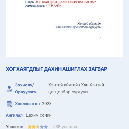
ХОГ ХАЯГДЛЫГ ДАХИН АШИГЛАХ ЗАГВАР
Зохиолч/
Хэнтий аймгийн Хан Хэнтий
Орчуулагч
цогцолбор сургууль
Хэвлэсэн он
2023
Ангилал:
Цахим сонин
Үнэлгээ:
2.38 үнэлгээ