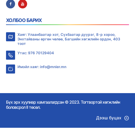
ХОЛБОО БАРИХ
Хаяг: Улаанбаатар хот, Сүхбаатар дүүрэг, 8-р хороо,
Энхтайваны өргөн чөлөө, Багшийн хөгжлийн ордон, 403
тоот
Утас: 976 70129404
Имэйл хаяг: info@mnier.mn
Бүх эрх хуулиар хамгаалагдсан © 2023. Тогтвортой хөгжлийн
боловсрол II төсөл.
Дээш буцах