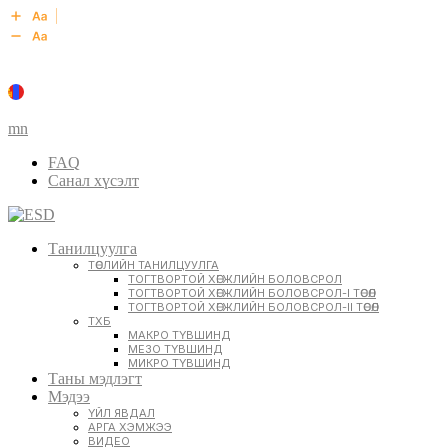
mn
FAQ
Санал хүсэлт
Танилцуулга
ТӨСЛИЙН ТАНИЛЦУУЛГА
ТОГТВОРТОЙ ХӨГЖЛИЙН БОЛОВСРОЛ
ТОГТВОРТОЙ ХӨГЖЛИЙН БОЛОВСРОЛ-I ТӨСӨЛ
ТОГТВОРТОЙ ХӨГЖЛИЙН БОЛОВСРОЛ-II ТӨСӨЛ
ТХБ
МАКРО ТҮВШИНД
МЕЗО ТҮВШИНД
МИКРО ТҮВШИНД
Таны мэдлэгт
Мэдээ
ҮЙЛ ЯВДАЛ
АРГА ХЭМЖЭЭ
ВИДЕО