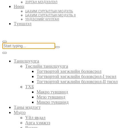
ЗУРГАН МЭДЭЭЛЭЛ
Нөөц
ЦАХИМ СУРГАЛТЫН МОДУЛЬ
ЦАХИМ СУРГАЛТЫН МОДУЛЬ II
ҮНДЭСНИЙ ЧУУЛГАН
Түншлэл
Танилцуулга
Төслийн танилцуулга
Тогтвортой хөгжлийн боловсрол
Тогтвортой хөгжлийн боловсрол-I төсөл
Тогтвортой хөгжлийн боловсрол-II төсөл
ТХБ
Макро түвшинд
Мезо түвшинд
Микро түвшинд
Таны мэдлэгт
Мэдээ
Үйл явдал
Арга хэмжээ
Видео