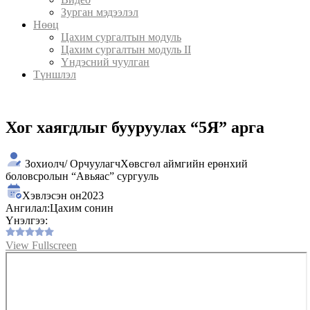
Зурган мэдээлэл
Нөөц
Цахим сургалтын модуль
Цахим сургалтын модуль II
Үндэсний чуулган
Түншлэл
Хог хаягдлыг бууруулах “5Я” арга
Зохиолч/ Орчуулагч
Хөвсгөл аймгийн ерөнхий
боловсролын “Авьяас” сургууль
Хэвлэсэн он
2023
Ангилал:
Цахим сонин
Үнэлгээ:
View Fullscreen