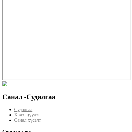
Санал -Судалгаа
Судалгаа
Хэлэлцүүлэг
Санал хүсэлт
Сошиал хаяг