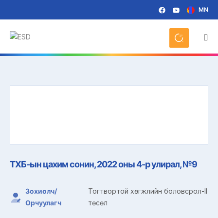
MN
ТХБ-ын цахим сонин, 2022 оны 4-р улирал, №9
Зохиолч/
Тогтвортой хөгжлийн боловсрол-II
Орчуулагч
төсөл