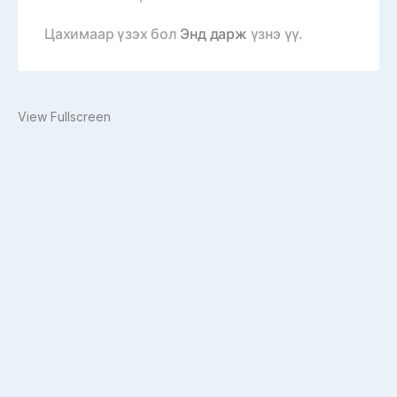
Цахимаар үзэх бол
Энд дарж
үзнэ үү.
View Fullscreen