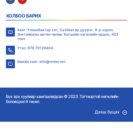
ХОЛБОО БАРИХ
Хаяг: Улаанбаатар хот, Сүхбаатар дүүрэг, 8-р хороо,
Энхтайваны өргөн чөлөө, Багшийн хөгжлийн ордон, 403
тоот
Утас: 976 70129404
Имэйл хаяг: info@mnier.mn
Бүх эрх хуулиар хамгаалагдсан © 2023. Тогтвортой хөгжлийн
боловсрол II төсөл.
Дээш буцах