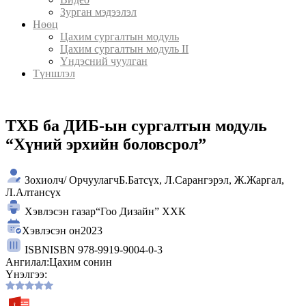
Зурган мэдээлэл
Нөөц
Цахим сургалтын модуль
Цахим сургалтын модуль II
Үндэсний чуулган
Түншлэл
ТХБ ба ДИБ-ын сургалтын модуль
“Хүний эрхийн боловсрол”
Зохиолч/ Орчуулагч
Б.Батсүх, Л.Сарангэрэл, Ж.Жаргал,
Л.Алтансүх
Хэвлэсэн газар
“Гоо Дизайн” ХХК
Хэвлэсэн он
2023
ISBN
ISBN 978-9919-9004-0-3
Ангилал:
Цахим сонин
Үнэлгээ: