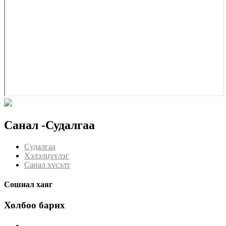
Санал -Судалгаа
Судалгаа
Хэлэлцүүлэг
Санал хүсэлт
Сошиал хаяг
Холбоо барих