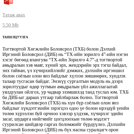
Татаж авах
5.50 Mb
ТАНИЛЦУУЛГА
Тогтвортой Хөгжлийн Боловсрол (ТХБ) болон Дэлхий
Иргэний Боловсрол (ДИБ) нь “ТХ-ийн зорилго 4”-ийн нэгэн
хэсэг бөгөөд ялангуяа “ТХ-ийн Зорилго 4.7”-д тогтвортой
амьдралын хэв маяг, хүний эрх, жендэрийн эрх тэгш байдал,
энх тайван, үл хүчирхийллийг дэмжих, дэлхийн иргэншил
болон соёлын олон янз байдлыг хүлээн зөвшөөрөх, хүндлэх
талаар тусгасан байдаг. Энэхүү сургалтын модуль нь дээрх
зорилтуудыг өдөр тутмын амьдралын үйл ажиллагаатай
уялдуулан ойлгох, ур чадвар эзэмшихэд танд туслах юм. ТХБ
ба ДИБ-ыг дараах утгаар тайлбарлаж болно. Тогтвортой
Хөгжлийн Боловсрол (ТХБ) нь хүн бүр соёлын олон янз
байдлыг хүндэтгэхийн зэрэгцээ одоо үе болон ирээдүй үеийн
төлөө хүрээлэн буй орчноо хэвээр үлдээж, хүчирхэг эдийн
засаг, шударга нийгмийг цогцлоохын төлөө мэдлэгт
суурилсан шийдвэр гаргах боломжийг бүрдүүлнэ. Дэлхийн
Иргэний Боловсрол (ДИБ) нь бүх насны суралцагч орон