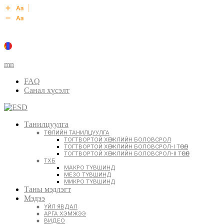
mn
FAQ
Санал хүсэлт
Танилцуулга
ТӨСЛИЙН ТАНИЛЦУУЛГА
ТОГТВОРТОЙ ХӨГЖЛИЙН БОЛОВСРОЛ
ТОГТВОРТОЙ ХӨГЖЛИЙН БОЛОВСРОЛ-I ТӨСӨЛ
ТОГТВОРТОЙ ХӨГЖЛИЙН БОЛОВСРОЛ-II ТӨСӨЛ
ТХБ
МАКРО ТҮВШИНД
МЕЗО ТҮВШИНД
МИКРО ТҮВШИНД
Таны мэдлэгт
Мэдээ
ҮЙЛ ЯВДАЛ
АРГА ХЭМЖЭЭ
ВИДЕО