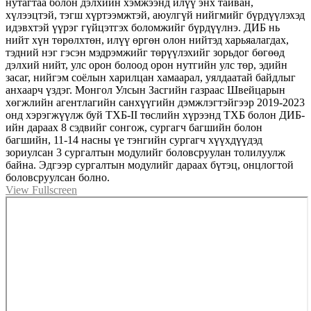
нутагтаа болон дэлхийн хэмжээнд илүү энх тайван,
хүлээцтэй, тэгш хүртээмжтэй, аюулгүй нийгмийг бүрдүүлэхэд
идэвхтэй үүрэг гүйцэтгэх боломжийг бүрдүүлнэ. ДИБ нь
нийт хүн төрөлхтөн, илүү өргөн олон нийтэд харьяалагдах,
тэдний нэг гэсэн мэдрэмжийг төрүүлэхийг зорьдог бөгөөд
дэлхий нийт, улс орон болоод орон нутгийн улс төр, эдийн
засаг, нийгэм соёлын харилцан хамаарал, уялдаатай байдлыг
анхаарч үздэг. Монгол Улсын Засгийн газраас Швейцарын
хөгжлийн агентлагийн санхүүгийн дэмжлэгтэйгээр 2019-2023
онд хэрэгжүүлж буй ТХБ-II төслийн хүрээнд ТХБ болон ДИБ-
ийн дараах 8 сэдвийг сонгож, сургагч багшийн болон
багшийн, 11-14 насны үе тэнгийн сургагч хүүхдүүдэд
зориулсан 3 сургалтын модулийг боловсруулан толилуулж
байна. Эдгээр сургалтын модулийг дараах бүтэц, онцлогтой
боловсруулсан болно.
View Fullscreen