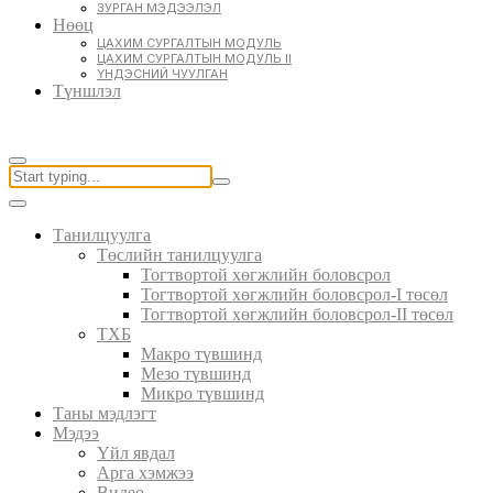
ЗУРГАН МЭДЭЭЛЭЛ
Нөөц
ЦАХИМ СУРГАЛТЫН МОДУЛЬ
ЦАХИМ СУРГАЛТЫН МОДУЛЬ II
ҮНДЭСНИЙ ЧУУЛГАН
Түншлэл
Танилцуулга
Төслийн танилцуулга
Тогтвортой хөгжлийн боловсрол
Тогтвортой хөгжлийн боловсрол-I төсөл
Тогтвортой хөгжлийн боловсрол-II төсөл
ТХБ
Макро түвшинд
Мезо түвшинд
Микро түвшинд
Таны мэдлэгт
Мэдээ
Үйл явдал
Арга хэмжээ
Видео