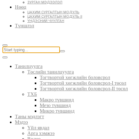
ЗУРГАН МЭДЭЭЛЭЛ
Нөөц
ЦАХИМ СУРГАЛТЫН МОДУЛЬ
ЦАХИМ СУРГАЛТЫН МОДУЛЬ II
ҮНДЭСНИЙ ЧУУЛГАН
Түншлэл
Танилцуулга
Төслийн танилцуулга
Тогтвортой хөгжлийн боловсрол
Тогтвортой хөгжлийн боловсрол-I төсөл
Тогтвортой хөгжлийн боловсрол-II төсөл
ТХБ
Макро түвшинд
Мезо түвшинд
Микро түвшинд
Таны мэдлэгт
Мэдээ
Үйл явдал
Арга хэмжээ
Видео