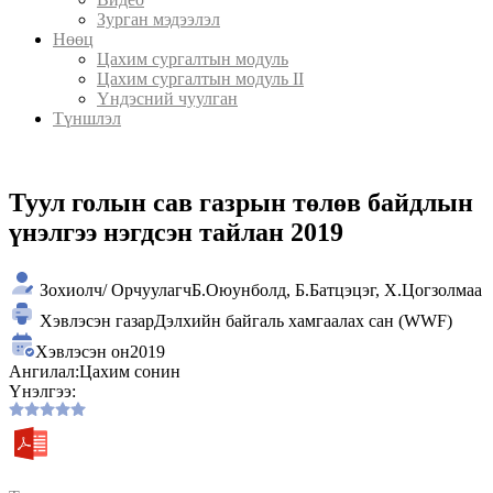
Зурган мэдээлэл
Нөөц
Цахим сургалтын модуль
Цахим сургалтын модуль II
Үндэсний чуулган
Түншлэл
Туул голын сав газрын төлөв байдлын
үнэлгээ нэгдсэн тайлан 2019
Зохиолч/ Орчуулагч
Б.Оюунболд, Б.Батцэцэг, Х.Цогзолмаа
Хэвлэсэн газар
Дэлхийн байгаль хамгаалах сан (WWF)
Хэвлэсэн он
2019
Ангилал:
Цахим сонин
Үнэлгээ: