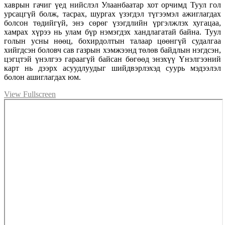
хаврын гачиг үед нийслэл Улаанбаатар хот орчимд Туул гол
урсацгүй болж, тасрах, шургах үзэгдэл түгээмэл ажиглагдах
болсон төдийгүй, энэ сөрөг үзэгдлийн үргэлжлэх хугацаа,
хамрах хүрээ нь улам бүр нэмэгдэх хандлагатай байна. Туул
голын усны нөөц, бохирдолтын талаар цөөнгүй судалгаа
хийгдсэн боловч сав газрын хэмжээнд төлөв байдлын нэгдсэн,
цэгцтэй үнэлгээ гараагүй байсан бөгөөд энэхүү Үнэлгээний
карт нь дээрх асуудлуудыг шийдвэрлэхэд суурь мэдээлэл
болон ашиглагдах юм.
View Fullscreen