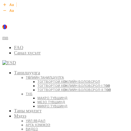
mn
FAQ
Санал хүсэлт
Танилцуулга
ТӨСЛИЙН ТАНИЛЦУУЛГА
ТОГТВОРТОЙ ХӨГЖЛИЙН БОЛОВСРОЛ
ТОГТВОРТОЙ ХӨГЖЛИЙН БОЛОВСРОЛ-I ТӨСӨЛ
ТОГТВОРТОЙ ХӨГЖЛИЙН БОЛОВСРОЛ-II ТӨСӨЛ
ТХБ
МАКРО ТҮВШИНД
МЕЗО ТҮВШИНД
МИКРО ТҮВШИНД
Таны мэдлэгт
Мэдээ
ҮЙЛ ЯВДАЛ
АРГА ХЭМЖЭЭ
ВИДЕО