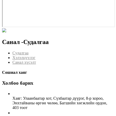
Санал -Судалгаа
Судалгаа
Хэлэлцүүлэг
Санал хүсэлт
Сошиал хаяг
Холбоо барих
Хаяг: Улаанбаатар хот, Сүхбаатар дүүрэг, 8-р хороо,
Энхтайваны өргөн чөлөө, Багшийн хөгжлийн ордон,
403 тоот