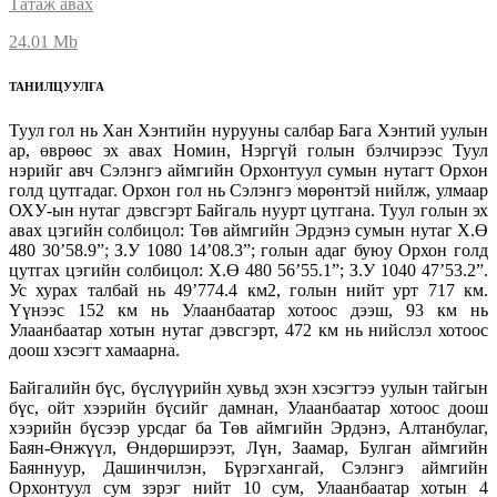
Татаж авах
24.01 Mb
ТАНИЛЦУУЛГА
Туул гол нь Хан Хэнтийн нурууны салбар Бага Хэнтий уулын
ар, өврөөс эх авах Номин, Нэргүй голын бэлчирээс Туул
нэрийг авч Сэлэнгэ аймгийн Орхонтуул сумын нутагт Орхон
голд цутгадаг. Орхон гол нь Сэлэнгэ мөрөнтэй нийлж, улмаар
ОХУ-ын нутаг дэвсгэрт Байгаль нуурт цутгана. Туул голын эх
авах цэгийн солбицол: Төв аймгийн Эрдэнэ сумын нутаг Х.Ө
480 30’58.9”; З.У 1080 14’08.3”; голын адаг буюу Орхон голд
цутгах цэгийн солбицол: Х.Ө 480 56’55.1”; З.У 1040 47’53.2”.
Ус хурах талбай нь 49’774.4 км2, голын нийт урт 717 км.
Үүнээс 152 км нь Улаанбаатар хотоос дээш, 93 км нь
Улаанбаатар хотын нутаг дэвсгэрт, 472 км нь нийслэл хотоос
доош хэсэгт хамаарна.
Байгалийн бүс, бүслүүрийн хувьд эхэн хэсэгтээ уулын тайгын
бүс, ойт хээрийн бүсийг дамнан, Улаанбаатар хотоос доош
хээрийн бүсээр урсдаг ба Төв аймгийн Эрдэнэ, Алтанбулаг,
Баян-Өнжүүл, Өндөрширээт, Лүн, Заамар, Булган аймгийн
Баяннуур, Дашинчилэн, Бүрэгхангай, Сэлэнгэ аймгийн
Орхонтуул сум зэрэг нийт 10 сум, Улаанбаатар хотын 4