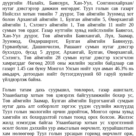
дүүргийн /Налайх, Баянзүрх, Хан-Уул, Сонгинохайрхан/
нутаг дэвсгэрээр дамжин өнгөрдөг. Туул голын сав газарт
Нийслэл хотын төвийн 7 дүүрэг, Төв аймгийн Зуунмод хот
болон Архангай аймгийн 1, Булган аймгийн 5, Өвөрхангай
аймгийн 1, Сэлэнгэ аймгийн 1, Төв аймгийн 11 нийт 20
сумын төв ордог. Газар нутгийн хувьд нийслэлийн Баянгол,
Хан-Уул дүүрэг, Төв аймгийн Баянхангай, Лүн, Заамар,
Зуунмод, Өндөрширээт, Булган аймгийн Баяннуур,
Гурванбулаг, Дашинчилэн, Рашаант сумын нутаг дэвсгэр
бүхэлдээ, бусад 5 дүүрэг, Архангай, Булган, Өвөрхангай,
Сэлэнгэ, Төв аймгийн 28 сумын нутаг дэвсгэр хэсэгчлэн
хамрагддаг бөгөөд 2018 оны жилийн эцсийн байдлаар сав
газарт 1.45 сая буюу Монгол Улсын нийт хүн амын 46.3% нь
амьдарч, дотоодын нийт бүтээгдэхүүний 60 гаруй хувийг
үйлдвэрлэж байна.
Голын татам дахь суурьшил, төвлөрөл, газар ашиглалт,
Улаанбаатар хотын төв цэвэрлэх байгууламжийн бохир ус,
Төв аймгийн Заамар, Булган аймгийн Бүрэгхангай сумдын
нутаг дахь алт олборлолт зэргээс үүдэн сүүлийн жилүүдэд
Туул голын экологийн орчин доройтож, Монгол орны хувьд
хамгийн их бохирдолтой голын тоонд орох болсон. Жилээс
жилд нэмэгдэж байгаа Улаанбаатар хотын ус хэрэглээний
өсөлт болон дэлхийн уур амьсгалын өөрчлөлт, хуурайшилтын
хам нөлөөгөөр Туул голын урсацын горимд өөрчлөлт орж,