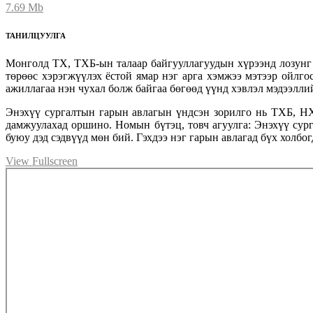
7.69 Mb
ТАНИЛЦУУЛГА
Монголд ТХ, ТХБ-ын талаар байгууллагуудын хүрээнд лозунг ба
төрөөс хэрэгжүүлэх ёстой ямар нэг арга хэмжээ мэтээр ойлго
ажиллагаа нэн чухал болж байгаа бөгөөд үүнд хэвлэл мэдээлли
Энэхүү сургалтын гарын авлагын үндсэн зорилго нь ТХБ, НХ,
дамжуулахад оршино. Номын бүтэц, товч агуулга: Энэхүү сур
буюу дэд сэдвүүд мөн бий. Гэхдээ нэг гарын авлагад бүх холбо
View Fullscreen