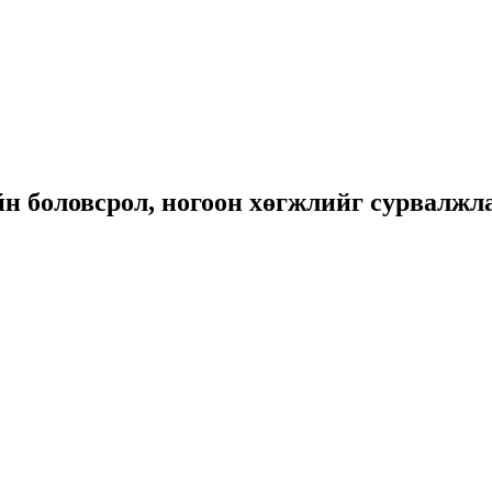
йн боловсрол, ногоон хөгжлийг сурвалжл