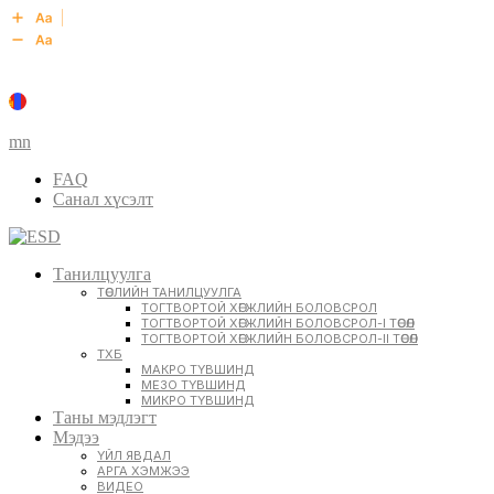
mn
FAQ
Санал хүсэлт
Танилцуулга
ТӨСЛИЙН ТАНИЛЦУУЛГА
ТОГТВОРТОЙ ХӨГЖЛИЙН БОЛОВСРОЛ
ТОГТВОРТОЙ ХӨГЖЛИЙН БОЛОВСРОЛ-I ТӨСӨЛ
ТОГТВОРТОЙ ХӨГЖЛИЙН БОЛОВСРОЛ-II ТӨСӨЛ
ТХБ
МАКРО ТҮВШИНД
МЕЗО ТҮВШИНД
МИКРО ТҮВШИНД
Таны мэдлэгт
Мэдээ
ҮЙЛ ЯВДАЛ
АРГА ХЭМЖЭЭ
ВИДЕО