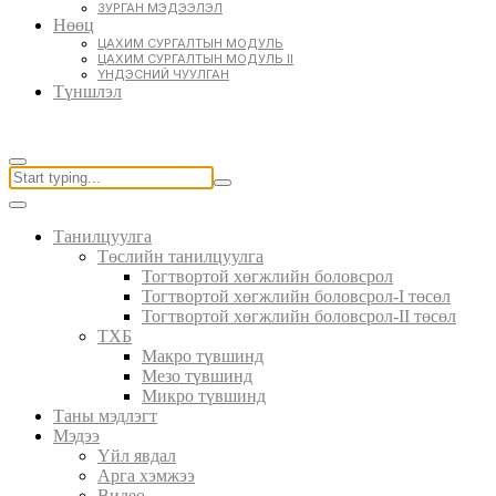
ЗУРГАН МЭДЭЭЛЭЛ
Нөөц
ЦАХИМ СУРГАЛТЫН МОДУЛЬ
ЦАХИМ СУРГАЛТЫН МОДУЛЬ II
ҮНДЭСНИЙ ЧУУЛГАН
Түншлэл
Танилцуулга
Төслийн танилцуулга
Тогтвортой хөгжлийн боловсрол
Тогтвортой хөгжлийн боловсрол-I төсөл
Тогтвортой хөгжлийн боловсрол-II төсөл
ТХБ
Макро түвшинд
Мезо түвшинд
Микро түвшинд
Таны мэдлэгт
Мэдээ
Үйл явдал
Арга хэмжээ
Видео