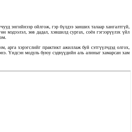
учууд энгийнээр ойлгож, гэр бүлдээ занших талаар хангалтгүй,
н мэдээлэл, зөв дадал, хэвшилд сургах, соён гэгээрүүлэх үйл
юм.
м, арга хэрэгслийг практикт ажиллаж буй сэтгүүлчдэд олгох,
энэ. Үндсэн модуль буюу сэдвүүдийн аль алиныг хамарсан хам