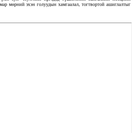
мар мөрний эхэн голуудын хамгаалал, тогтвортой ашиглалтыг