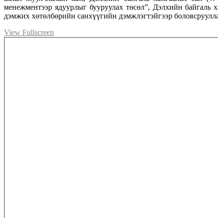
менежментээр ядуурлыг бууруулах төсөл”, Дэлхийн байгаль 
дэмжих хөтөлбөрийн санхүүгийн дэмжлэгтэйгээр боловсруулла
View Fullscreen