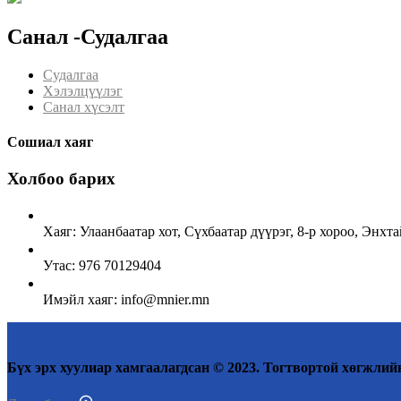
Санал -Судалгаа
Судалгаа
Хэлэлцүүлэг
Санал хүсэлт
Сошиал хаяг
Холбоо барих
Хаяг: Улаанбаатар хот, Сүхбаатар дүүрэг, 8-р хороо, Энх
Утас: 976 70129404
Имэйл хаяг: info@mnier.mn
Бүх эрх хуулиар хамгаалагдсан © 2023. Тогтвортой хөгжлийн