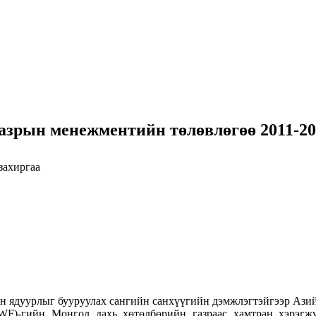
азрын менежментийн төлөвлөгөө 2011-20
захиргаа
 ядуурлыг бууруулах сангийн санхүүгийн дэмжлэгтэйгээр Азий
WF)-гийн Монгол дахь хөтөлбөрийн газраас хамтран хэрэг