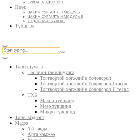
ЗУРГАН МЭДЭЭЛЭЛ
Нөөц
ЦАХИМ СУРГАЛТЫН МОДУЛЬ
ЦАХИМ СУРГАЛТЫН МОДУЛЬ II
ҮНДЭСНИЙ ЧУУЛГАН
Түншлэл
Танилцуулга
Төслийн танилцуулга
Тогтвортой хөгжлийн боловсрол
Тогтвортой хөгжлийн боловсрол-I төсөл
Тогтвортой хөгжлийн боловсрол-II төсөл
ТХБ
Макро түвшинд
Мезо түвшинд
Микро түвшинд
Таны мэдлэгт
Мэдээ
Үйл явдал
Арга хэмжээ
Видео