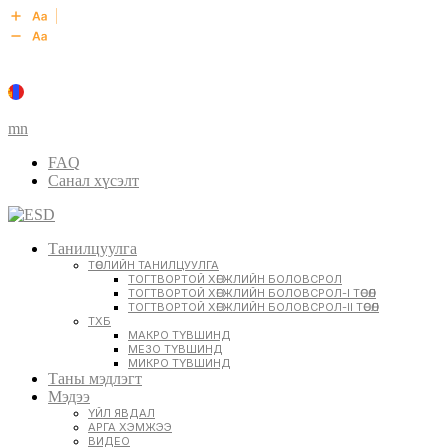
mn
FAQ
Санал хүсэлт
Танилцуулга
ТӨСЛИЙН ТАНИЛЦУУЛГА
ТОГТВОРТОЙ ХӨГЖЛИЙН БОЛОВСРОЛ
ТОГТВОРТОЙ ХӨГЖЛИЙН БОЛОВСРОЛ-I ТӨСӨЛ
ТОГТВОРТОЙ ХӨГЖЛИЙН БОЛОВСРОЛ-II ТӨСӨЛ
ТХБ
МАКРО ТҮВШИНД
МЕЗО ТҮВШИНД
МИКРО ТҮВШИНД
Таны мэдлэгт
Мэдээ
ҮЙЛ ЯВДАЛ
АРГА ХЭМЖЭЭ
ВИДЕО