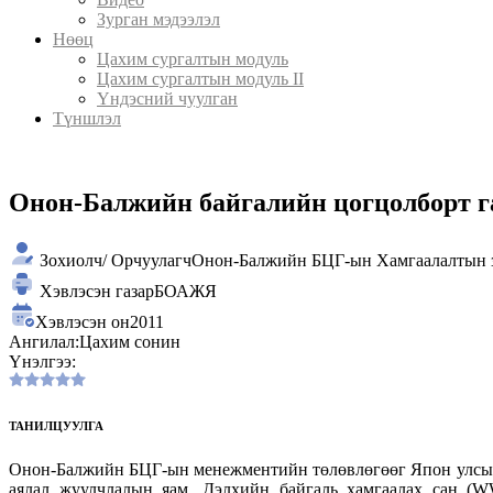
Зурган мэдээлэл
Нөөц
Цахим сургалтын модуль
Цахим сургалтын модуль II
Үндэсний чуулган
Түншлэл
Онон-Балжийн байгалийн цогцолборт г
Зохиолч/ Орчуулагч
Онон-Балжийн БЦГ-ын Хамгаалалтын 
Хэвлэсэн газар
БОАЖЯ
Хэвлэсэн он
2011
Ангилал:
Цахим сонин
Үнэлгээ:
ТАНИЛЦУУЛГА
Онон-Балжийн БЦГ-ын менежментийн төлөвлөгөөг Япон улсын
аялал жуулчлалын яам, Дэлхийн байгаль хамгаалах сан (W