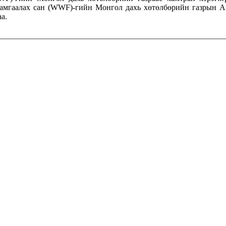
хамгаалах сан (WWF)-гийн Монгол дахь хөтөлбөрийн газрын А
а.