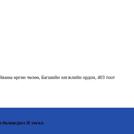
тайваны өргөн чөлөө, Багшийн хөгжлийн ордон, 403 тоот
 боловсрол II төсөл.