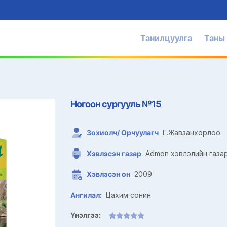
Танилцуулга
Таны
Ногоон сургууль №15
Зохиолч/ Орчуулагч
Г.Жавзанхорлоо
Хэвлэсэн газар
Admon хэвлэлийн газа
Хэвлэсэн он
2009
Ангилал:
Цахим сонин
Үнэлгээ: