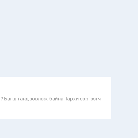
? Багш танд зөвлөж байна Тархи сэргээгч