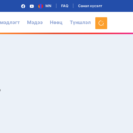
MN
FAQ
Санал хүсэлт
 мэдлэгт
Мэдээ
Нөөц
Түншлэл
р