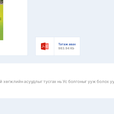
Татаж авах
983.94 Kb
 хөгжлийн асуудлыг тусгах нь Ус болгоныг ууж болох уу