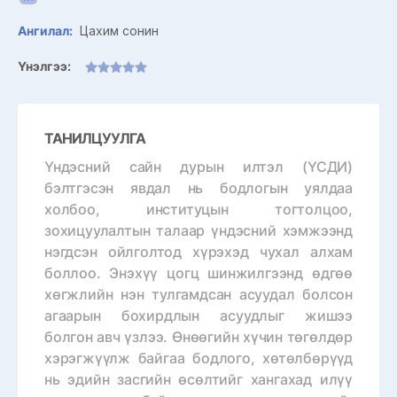
Ангилал:
Цахим сонин
Үнэлгээ:
ТАНИЛЦУУЛГА
Үндэсний сайн дурын илтэл (ҮСДИ)
бэлтгэсэн явдал нь бодлогын уялдаа
холбоо, институцын тогтолцоо,
зохицуулалтын талаар үндэсний хэмжээнд
нэгдсэн ойлголтод хүрэхэд чухал алхам
боллоо. Энэхүү цогц шинжилгээнд өдгөө
хөгжлийн нэн тулгамдсан асуудал болсон
агаарын бохирдлын асуудлыг жишээ
болгон авч үзлээ. Өнөөгийн хүчин төгөлдөр
хэрэгжүүлж байгаа бодлого, хөтөлбөрүүд
нь эдийн засгийн өсөлтийг хангахад илүү