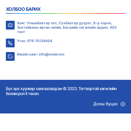
ХОЛБОО БАРИХ
Хаяг: Улаанбаатар хот, Сүхбаатар дүүрэг, 8-р хороо,
Энхтайваны өргөн чөлөө, Багшийн хөгжлийн ордон, 403
тоот
Утас: 976 70129404
Имэйл хаяг: info@mnier.mn
Бүх эрх хуулиар хамгаалагдсан © 2023. Тогтвортой хөгжлийн
боловсрол II төсөл.
Дээш буцах