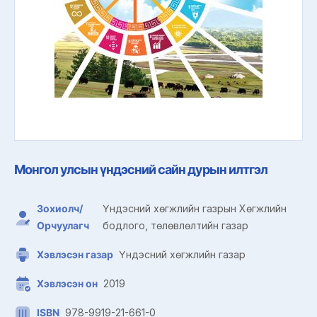
Монгол улсын үндэсний сайн дурын илтгэл
Зохиолч/
Үндэсний хөгжлийн газрын Хөгжлийн
Орчуулагч
бодлого, төлөвлөлтийн газар
Хэвлэсэн газар
Үндэсний хөгжлийн газар
Хэвлэсэн он
2019
ISBN
978-9919-21-661-0