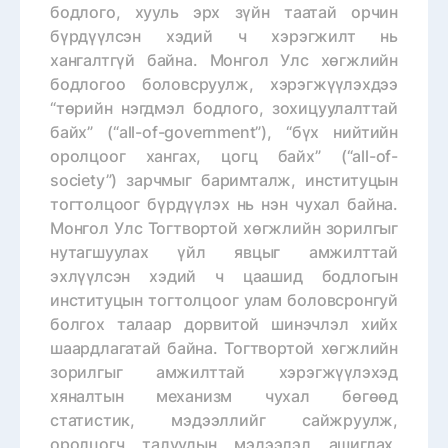
бодлого, хууль эрх зүйн таатай орчин
бүрдүүлсэн хэдий ч хэрэгжилт нь
хангалтгүй байна. Монгол Улс хөгжлийн
бодлогоо боловсруулж, хэрэгжүүлэхдээ
“төрийн нэгдмэл бодлого, зохицуулалттай
байх” (“all-of-government”), “бүх нийтийн
оролцоог хангах, цогц байх” (“all-of-
society”) зарчмыг баримталж, институцын
тогтолцоог бүрдүүлэх нь нэн чухал байна.
Монгол Улс Тогтвортой хөгжлийн зорилгыг
нутагшуулах үйл явцыг амжилттай
эхлүүлсэн хэдий ч цаашид бодлогын
институцын тогтолцоог улам боловсронгуй
болгох талаар дорвитой шинэчлэл хийх
шаардлагатай байна. Тогтвортой хөгжлийн
зорилгыг амжилттай хэрэгжүүлэхэд
хяналтын механизм чухал бөгөөд
статистик, мэдээллийг сайжруулж,
оролцогч талуудын мэдээлэл ашиглах,