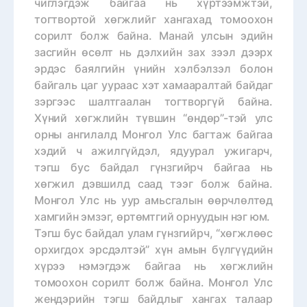
чиглэгдэж байгаа нь хүртээмжтэй,
тогтвортой хөгжлийг хангахад томоохон
сорилт болж байна. Манай улсын эдийн
засгийн өсөлт нь дэлхийн зах зээл дээрх
эрдэс баялгийн үнийн хэлбэлзэл болон
байгаль цаг уураас хэт хамааралтай байдаг
зэргээс шалтгаалан тогтворгүй байна.
Хүний хөгжлийн түвшин “өндөр”-тэй улс
орны ангилалд Монгол Улс багтаж байгаа
хэдий ч ажилгүйдэл, ядуурал ужигарч,
тэгш бус байдал гүнзгийрч байгаа нь
хөгжил дэвшилд саад тээг болж байна.
Монгол Улс нь уур амьсгалын өөрчлөлтөд
хамгийн эмзэг, өртөмтгий орнуудын нэг юм.
Тэгш бус байдал улам гүнзгийрч, “хөгжлөөс
орхигдох эрсдэлтэй” хүн амын бүлгүүдийн
хүрээ нэмэгдэж байгаа нь хөгжлийн
томоохон сорилт болж байна. Монгол Улс
жендэрийн тэгш байдлыг хангах талаар