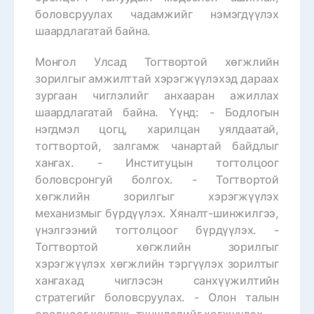
боловсруулах чадамжийг нэмэгдүүлэх
шаардлагатай байна.
Монгол Улсад Тогтвортой хөгжлийн
зорилгыг амжилттай хэрэгжүүлэхэд дараах
зургаан чиглэлийг анхааран ажиллах
шаардлагатай байна. Үүнд: - Бодлогын
нэгдмэл цогц, харилцан уялдаатай,
тогтвортой, залгамж чанартай байдлыг
хангах. - Институцын тогтолцоог
боловсронгуй болгох. - Тогтвортой
хөгжлийн зорилгыг хэрэгжүүлэх
механизмыг бүрдүүлэх. Хяналт-шинжилгээ,
үнэлгээний тогтолцоог бүрдүүлэх. -
Тогтвортой хөгжлийн зорилгыг
хэрэгжүүлэх хөгжлийн тэргүүлэх зорилтыг
хангахад чиглэсэн санхүүжилтийн
стратегийг боловсруулах. - Олон талын
оролцоог хангаж, түншлэлийг хөгжүүлэх.