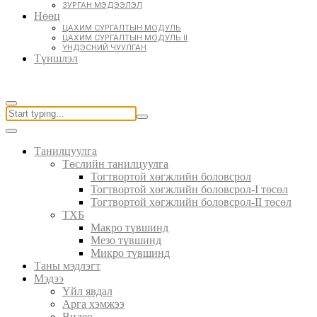
ЗУРГАН МЭДЭЭЛЭЛ
Нөөц
ЦАХИМ СУРГАЛТЫН МОДУЛЬ
ЦАХИМ СУРГАЛТЫН МОДУЛЬ II
ҮНДЭСНИЙ ЧУУЛГАН
Түншлэл
Танилцуулга
Төслийн танилцуулга
Тогтвортой хөгжлийн боловсрол
Тогтвортой хөгжлийн боловсрол-I төсөл
Тогтвортой хөгжлийн боловсрол-II төсөл
ТХБ
Макро түвшинд
Мезо түвшинд
Микро түвшинд
Таны мэдлэгт
Мэдээ
Үйл явдал
Арга хэмжээ
Видео