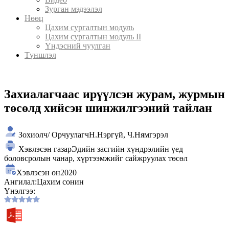
Зурган мэдээлэл
Нөөц
Цахим сургалтын модуль
Цахим сургалтын модуль II
Үндэсний чуулган
Түншлэл
Захиалагчаас ирүүлсэн журам, журмын
төсөлд хийсэн шинжилгээний тайлан
Зохиолч/ Орчуулагч
Н.Нэргүй, Ч.Нямгэрэл
Хэвлэсэн газар
Эдийн засгийн хүндрэлийн үед
боловсролын чанар, хүртээмжийг сайжруулах төсөл
Хэвлэсэн он
2020
Ангилал:
Цахим сонин
Үнэлгээ: