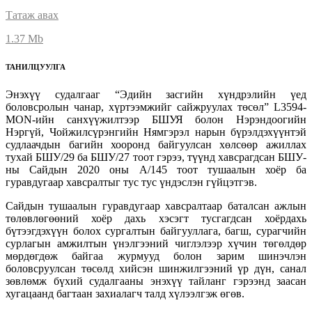
Татаж авах
1.37 Mb
ТАНИЛЦУУЛГА
Энэхүү судалгааг “Эдийн засгийн хүндрэлийн үед
боловсролын чанар, хүртээмжийг сайжруулах төсөл” L3594-
MON-ийн санхүүжилтээр БШУЯ болон Нэрэндоогийн
Нэргүй, Чойжилсүрэнгийн Нямгэрэл нарын бүрэлдэхүүнтэй
судлаачдын багийн хооронд байгуулсан хөлсөөр ажиллах
тухай БШУ/29 ба БШУ/27 тоот гэрээ, түүнд хавсрагдсан БШУ-
ны Сайдын 2020 оны А/145 тоот тушаалын хоёр ба
гуравдугаар хавсралтыг тус тус үндэслэн гүйцэтгэв.
Сайдын тушаалын гуравдугаар хавсралтаар баталсан ажлын
төлөвлөгөөний хоёр дахь хэсэгт тусгагдсан хоёрдахь
бүтээгдэхүүн болох сургалтын байгууллага, багш, сурагчийн
сурлагын амжилтын үнэлгээний чиглэлээр хүчин төгөлдөр
мөрдөгдөж байгаа журмууд болон зарим шинэчлэн
боловсруулсан төсөлд хийсэн шинжилгээний үр дүн, санал
зөвлөмж бүхий судалгааны энэхүү тайланг гэрээнд заасан
хугацаанд багтаан захиалагч талд хүлээлгэж өгөв.