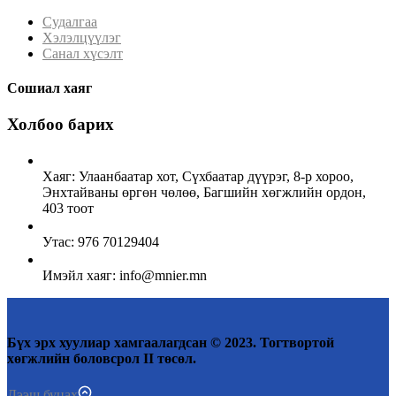
Судалгаа
Хэлэлцүүлэг
Санал хүсэлт
Сошиал хаяг
Холбоо барих
Хаяг: Улаанбаатар хот, Сүхбаатар дүүрэг, 8-р хороо,
Энхтайваны өргөн чөлөө, Багшийн хөгжлийн ордон,
403 тоот
Утас: 976 70129404
Имэйл хаяг: info@mnier.mn
Бүх эрх хуулиар хамгаалагдсан © 2023. Тогтвортой
хөгжлийн боловсрол II төсөл.
Дээш буцах