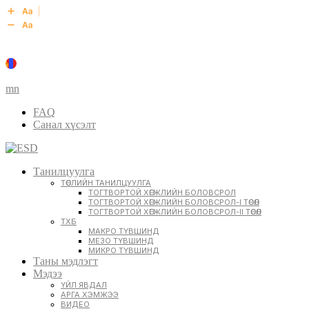
mn
FAQ
Санал хүсэлт
Танилцуулга
ТӨСЛИЙН ТАНИЛЦУУЛГА
ТОГТВОРТОЙ ХӨГЖЛИЙН БОЛОВСРОЛ
ТОГТВОРТОЙ ХӨГЖЛИЙН БОЛОВСРОЛ-I ТӨСӨЛ
ТОГТВОРТОЙ ХӨГЖЛИЙН БОЛОВСРОЛ-II ТӨСӨЛ
ТХБ
МАКРО ТҮВШИНД
МЕЗО ТҮВШИНД
МИКРО ТҮВШИНД
Таны мэдлэгт
Мэдээ
ҮЙЛ ЯВДАЛ
АРГА ХЭМЖЭЭ
ВИДЕО