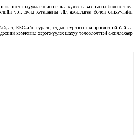
ролцогч талуудаас шинэ санаа хүлээн авах, санал болгох яриа
лийн урт, дунд хугацааны үйл ажиллагаа болон санхүүгийн
айдал, ЕБС-ийн суралцагчдын сурлагын хоцрогдолтой байгаа
үндэсний хэмжээнд хэрэгжүүлэх шахуу төлөвлөлттэй ажиллахаар