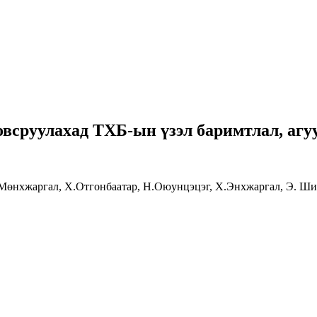
сруулахад ТХБ-ын үзэл баримтлал, агуул
.Мөнхжаргал, Х.Отгонбаатар, Н.Оюунцэцэг, Х.Энхжаргал, Э. Ш