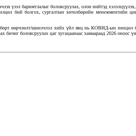
лэх үзэл баримтлалыг боловсруулах, олон нийтэд хэлэлцүүлэх, о
илцөл бий болгох, сургалтын хөтөлбөрийн менежментийн цик
лбөрт өөрчлөлт/шинэчлэл хийх үйл явц нь КОВИД-ын нөхцөл б
ах бичиг боловсруулах цаг хугацаанаас хамаараад 2026 оноос 