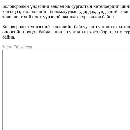
Боловсролын үндэсний зөвлөл нь сургалтын хөтөлбөрийг шинэч
хэлэлцээ, нөлөөллийн боломжуудыг удирдах, үндэсний зөвш
төлөвлөлт хийх чиг үүрэгтэй ажиллах түр зөвлөл байна.
Боловсролын үндэсний зөвлөлийг байгуулан сургалтын хөтө
өнөөгийн нөхцөл байдал, шинэ сургалтын хөтөлбөр, цахим сур
байна.
View Fullscreen