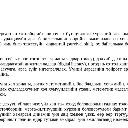
ургалтын хөтөлбөрийг шинэчлэх бүтэцчилсэн хүрээний загварын
, суралцахуйн арга барил эзэмшин өөрийн авьяас чадвараа хөгжү
l), амь биеэ тэжээхүйн чадвартай (survival skill), эх байгальдаа 
в соёлыг нэгтгэсэн хэл ярианы чадвар (oracy), дэлхий дахин
шаардлагатай дижитал чадвар (digital literacy), иргэд нь сэтгэл
 агуулга, арга зүйг интегралчлах. Үүний дараагийн тойрогт 
айна.
үүнд хэл ярианы, логик математикийн, бие бялдрын, хөгжмийн, х
длах судлагдахууныг хэл хүмүүнлэгийн ухаан, математик мэдээл
ой.
эгдэхүүн үйлдвэрлэх үйл явц гэж үзээд боловсролын гаднах төл
өтөлбөрийн мэргэжилтнүүдийн хүрээнд боловсруулсан баримт
нийг хамарсан динамик үйл явц хэмээн үзэж, өөр өөр тэргүүл
а өөрчлөлт тэдний өдөр тутмын амьдрал, үйл ажиллагаанд нөл