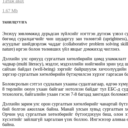
Татаж авах
1.67 Mb
ТАНИЛЦУУЛГА
Энэхүү зөвлөмжид дурьдсан зүйлсийг нэгтгэн дүгнэж үзвэл с
бөгөөд суралцагчийг чин шударгуу зан төлөвтэй (uprightness)
асуудлыг шийдвэрлэж чаддаг (collaborative problem solving skil
nature) иргэн болон төлөвших үйл явцыг дэмжихэд чиглэнэ.
Дэлхийн улс орнууд сургалтын хөтөлбөрийн цөмд уламжлалт ө
чадвар (multi literacy), мэдлэг, мэдээллийн нийгмийн эрин үед 
сайхан байдал (well-being) зэргийг байршуулж хичээлүүдийн
зэргээр сургалтын хөтөлбөрийн бүтэцчилсэн хүрээг гаргасан б
Боловсролын сэтгэл судлалын ухааны судалгаагаар, өдгөө хүм
8 төрлийн оюун ухаан байгааг нотолсон байдаг тул ЕБС-д су
технологи, байгалийн ухаан гэсэн 7-8 багцад зангидах боломжт
Дэлхийн зарим улс орон сургалтын хөтөлбөрийг чанартай бүтэ
бий болгон ажиллаж байна. Манай улсын хувьд сургалтын х
Орчин үед сургалтын хөтөлбөрийг бүтээгдэхүүн биш, олон хү
хүсэлтийг зайлшгүй харгалзан үзэх боллоо. Ингэснээр алива
байна.