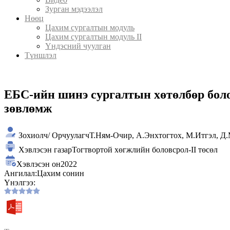
Зурган мэдээлэл
Нөөц
Цахим сургалтын модуль
Цахим сургалтын модуль II
Үндэсний чуулган
Түншлэл
ЕБС-ийн шинэ сургалтын хөтөлбөр болов
зөвлөмж
Зохиолч/ Орчуулагч
Т.Ням-Очир, А.Энхтогтох, М.Итгэл, Д
Хэвлэсэн газар
Тогтвортой хөгжлийн боловсрол-II төсөл
Хэвлэсэн он
2022
Ангилал:
Цахим сонин
Үнэлгээ: