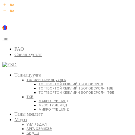
mn
FAQ
Санал хүсэлт
Танилцуулга
ТӨСЛИЙН ТАНИЛЦУУЛГА
ТОГТВОРТОЙ ХӨГЖЛИЙН БОЛОВСРОЛ
ТОГТВОРТОЙ ХӨГЖЛИЙН БОЛОВСРОЛ-I ТӨСӨЛ
ТОГТВОРТОЙ ХӨГЖЛИЙН БОЛОВСРОЛ-II ТӨСӨЛ
ТХБ
МАКРО ТҮВШИНД
МЕЗО ТҮВШИНД
МИКРО ТҮВШИНД
Таны мэдлэгт
Мэдээ
ҮЙЛ ЯВДАЛ
АРГА ХЭМЖЭЭ
ВИДЕО