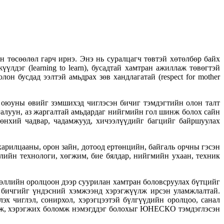
 төсөөлөл гарч ирнэ. Энэ нь суралцагч төвтэй хөтөлбөр байх
үлдэг (learning to learn), бусадтай хамтран ажиллаж төвөгтэй
болон бусдад ээлтэй амьдрах зөв хандлагатай (respect for mother
ы оюуны өвийг зэмшихэд чиглэсэн бичиг тэмдэгтийн олон талт
 хангалуун, аз жаргалтай амьдардаг нийгмийн гол шинж болох сайн
ерөнхий чадвар, чадамжууд, хичээлүүдийг багцийг байршуулах
арилцааны, орон зайн, дотоод ертөнцийн, байгаль орчны гэсэн
лийн технологи, хөгжим, бие бялдар, нийгмийн ухаан, техник
өөллийн оролцоон дээр суурилан хамтран боловсруулах бүтцийг
 бичгийг үндэсний хэмжээнд хэрэгжүүлж ирсэн уламжлалтай.
эх чиглэл, сонирхол, хэрэгцээтэй бүлгүүдийн оролцоо, санал
өөлж, хэрэгжих боломж нэмэгддэг болохыг ЮНЕСКО тэмдэглэсэн