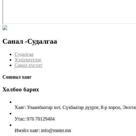
Санал -Судалгаа
Судалгаа
Хэлэлцүүлэг
Санал хүсэлт
Сошиал хаяг
Холбоо барих
Хаяг: Улаанбаатар хот, Сүхбаатар дүүрэг, 8-р хороо, Энх
Утас: 976 70129404
Имэйл хаяг: info@mnier.mn