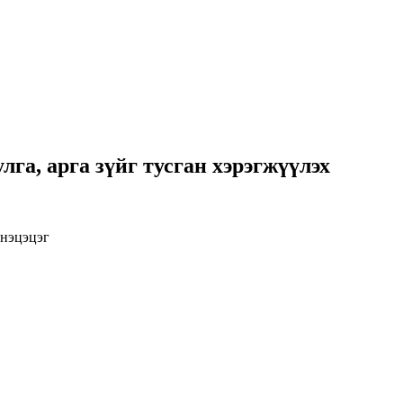
га, арга зүйг тусган хэрэгжүүлэх
инэцэцэг