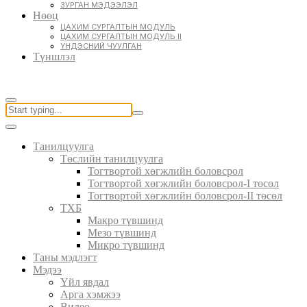
ЗУРГАН МЭДЭЭЛЭЛ
Нөөц
ЦАХИМ СУРГАЛТЫН МОДУЛЬ
ЦАХИМ СУРГАЛТЫН МОДУЛЬ II
ҮНДЭСНИЙ ЧУУЛГАН
Түншлэл
Танилцуулга
Төслийн танилцуулга
Тогтвортой хөгжлийн боловсрол
Тогтвортой хөгжлийн боловсрол-I төсөл
Тогтвортой хөгжлийн боловсрол-II төсөл
ТХБ
Макро түвшинд
Мезо түвшинд
Микро түвшинд
Таны мэдлэгт
Мэдээ
Үйл явдал
Арга хэмжээ
Видео