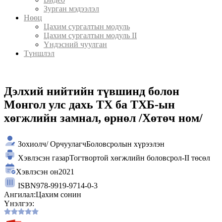
Зурган мэдээлэл
Нөөц
Цахим сургалтын модуль
Цахим сургалтын модуль II
Үндэсний чуулган
Түншлэл
Дэлхий нийтийн түвшинд болон
Монгол улс дахь ТХ ба ТХБ-ын
хөгжлийн замнал, өрнөл /Хөтөч ном/
Зохиолч/ Орчуулагч
Боловсролын хүрээлэн
Хэвлэсэн газар
Тогтвортой хөгжлийн боловсрол-II төсөл
Хэвлэсэн он
2021
ISBN
978-9919-9714-0-3
Ангилал:
Цахим сонин
Үнэлгээ: