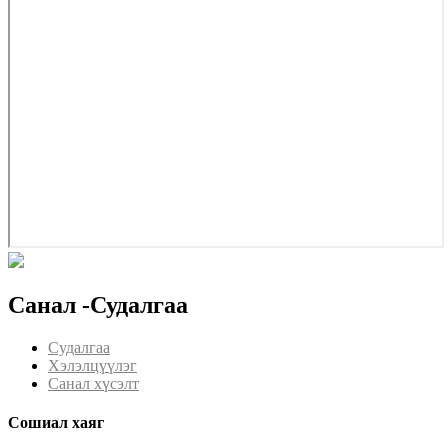
Санал -Судалгаа
Судалгаа
Хэлэлцүүлэг
Санал хүсэлт
Сошиал хаяг