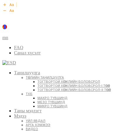
mn
FAQ
Санал хүсэлт
Танилцуулга
ТӨСЛИЙН ТАНИЛЦУУЛГА
ТОГТВОРТОЙ ХӨГЖЛИЙН БОЛОВСРОЛ
ТОГТВОРТОЙ ХӨГЖЛИЙН БОЛОВСРОЛ-I ТӨСӨЛ
ТОГТВОРТОЙ ХӨГЖЛИЙН БОЛОВСРОЛ-II ТӨСӨЛ
ТХБ
МАКРО ТҮВШИНД
МЕЗО ТҮВШИНД
МИКРО ТҮВШИНД
Таны мэдлэгт
Мэдээ
ҮЙЛ ЯВДАЛ
АРГА ХЭМЖЭЭ
ВИДЕО