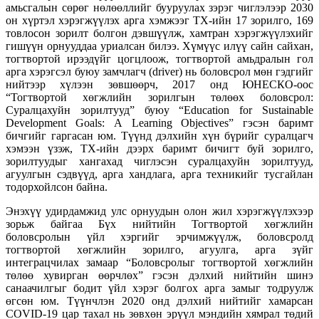
амьсгалын сөрөг нөлөөллийг бууруулах зэрэг чиглэлээр 2030
он хүртэл хэрэгжүүлэх арга хэмжээг ТХ-ийн 17 зорилго, 169
товлосон зорилт болгон дэвшүүлж, хамтран хэрэгжүүлэхийг
гишүүн орнууддаа уриалсан билээ. Хүмүүс илүү сайн сайхан,
тогтвортой ирээдүйг цогцлоож, тогтвортой амьдралын гол
арга хэрэгсэл буюу замчлагч (driver) нь боловсрол мөн гэдгийг
нийтээр хүлээн зөвшөөрч, 2017 онд ЮНЕСКО-оос
“Тогтвортой хөгжлийн зорилгын төлөөх боловсрол:
Суралцахуйн зорилтууд” буюу “Education for Sustainable
Development Goals: А Learning Objectives” гэсэн баримт
бичгийг гаргасан юм. Түүнд дэлхийн хүн бүрийг суралцагч
хэмээн үзэж, ТХ-ийн дээрх баримт бичигт буй зорилго,
зорилтуудыг хангахад чиглэсэн суралцахуйн зорилтууд,
агуулгын сэдвүүд, арга хандлага, арга техникийг тусгайлан
тодорхойлсон байна.
Энэхүү удирдамжид улс орнуудын олон жил хэрэгжүүлэхээр
зорьж байгаа Бүх нийтийн Тогтвортой хөгжлийн
боловсролын үйл хэргийг эрчимжүүлж, боловсролд
тогтвортой хөгжлийн зорилго, агуулга, арга зүйг
интеграцчилах замаар “Боловсролыг тогтвортой хөгжлийн
төлөө хувирган өөрчлөх” гэсэн дэлхий нийтийн шинэ
санаачилгыг бодит үйл хэрэг болгох арга замыг тодруулж
өгсөн юм. Түүнчлэн 2020 онд дэлхий нийтийг хамарсан
COVID-19 цар тахал нь зөвхөн эрүүл мэндийн хямрал төдий