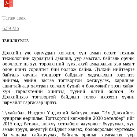
Татаж авах
6.59 Mb
ТАНИЛЦУУЛГА
Дэлхийн улс орнуудын хөгжил, хүн амын өсөлт, техник
технологийн хурдацтай дэвшил, уур амьсгал, байгаль орчны
өөрчлөлт нь хүн төрөлхтний түүх, ахуй амьдралын хэв маягт
олон шинэ сорилтыг бий болгож байна. Дэлхий нийтээрээ
байгаль орчны тэнцвэрт байдлыг хадгалахын зэрэгцээ
нийгэм, эдийн засгаа тогтвортой хөгжүүлэх, харилцан
ашигтайгаар хамтран хөгжих бүхий л боломжийг эрэн хайж,
хүн төрөлхтөний хийгээд түүний өлгий болсон Эх
Дэлхийнхээ тогтвортой байдлын төлөө ихээхэн хүчин
чармайлт гаргасаар ирлээ.
Тухайлбал, Нэгдсэн Үндэсний Байгууллагаас “Эх Дэлхийгээ
хувирган өөрчилье: Тогтвортой хөгжлийн 2030 хөтөлбөр”-ийг
2015 онд баталж, энэхүү хөтөлбөрт ядуурлыг бууруулах, хүн
амын эрүүл, аюулгүй байдлыг хангах, боловсролын хүртээмж
ба чанарыг сайжруулах, байгаль орчныг хамгаалах, уур