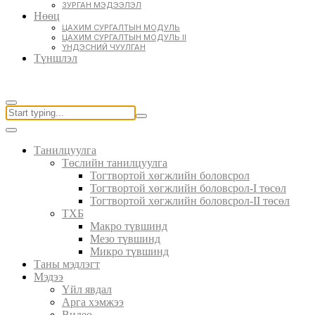
ЗУРГАН МЭДЭЭЛЭЛ
Нөөц
ЦАХИМ СУРГАЛТЫН МОДУЛЬ
ЦАХИМ СУРГАЛТЫН МОДУЛЬ II
ҮНДЭСНИЙ ЧУУЛГАН
Түншлэл
Танилцуулга
Төслийн танилцуулга
Тогтвортой хөгжлийн боловсрол
Тогтвортой хөгжлийн боловсрол-I төсөл
Тогтвортой хөгжлийн боловсрол-II төсөл
ТХБ
Макро түвшинд
Мезо түвшинд
Микро түвшинд
Таны мэдлэгт
Мэдээ
Үйл явдал
Арга хэмжээ
Видео