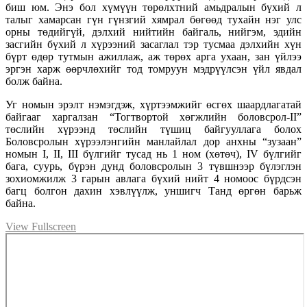
биш юм. Энэ бол хүмүүн төрөлхтний амьдралын бүхий л
талыг хамарсан гүн гүнзгий хямрал бөгөөд тухайн нэг улс
орны төдийгүй, дэлхий нийтийн байгаль, нийгэм, эдийн
засгийн бүхий л хүрээний засаглал тэр тусмаа дэлхийн хүн
бүрт өдөр тутмын ажиллаж, аж төрөх арга ухаан, зан үйлээ
эргэн харж өөрчлөхийг тод томруун мэдрүүлсэн үйл явдал
болж байна.
Уг номын эрэлт нэмэгдэж, хүртээмжийг өсгөх шаардлагатай
байгааг харгалзан “Тогтвортой хөгжлийн боловсрол-II”
төслийн хүрээнд төслийн түшиц байгууллага болох
Боловсролын хүрээлэнгийн манлайлал дор анхны “зузаан”
номын I, II, III бүлгийг тусад нь 1 ном (хөтөч), IV бүлгийг
бага, суурь, бүрэн дунд боловсролын 3 түвшнээр бүлэглэн
зохиомжилж 3 гарын авлага бүхий нийт 4 номоос бүрдсэн
багц болгон дахин хэвлүүлж, уншигч Танд өргөн барьж
байна.
View Fullscreen