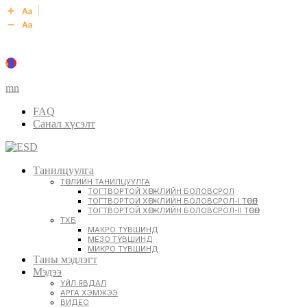
mn
FAQ
Санал хүсэлт
Танилцуулга
ТӨСЛИЙН ТАНИЛЦУУЛГА
ТОГТВОРТОЙ ХӨГЖЛИЙН БОЛОВСРОЛ
ТОГТВОРТОЙ ХӨГЖЛИЙН БОЛОВСРОЛ-I ТӨСӨЛ
ТОГТВОРТОЙ ХӨГЖЛИЙН БОЛОВСРОЛ-II ТӨСӨЛ
ТХБ
МАКРО ТҮВШИНД
МЕЗО ТҮВШИНД
МИКРО ТҮВШИНД
Таны мэдлэгт
Мэдээ
ҮЙЛ ЯВДАЛ
АРГА ХЭМЖЭЭ
ВИДЕО