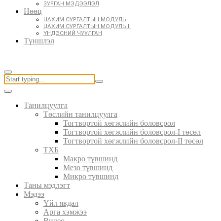
ЗУРГАН МЭДЭЭЛЭЛ
Нөөц
ЦАХИМ СУРГАЛТЫН МОДУЛЬ
ЦАХИМ СУРГАЛТЫН МОДУЛЬ II
ҮНДЭСНИЙ ЧУУЛГАН
Түншлэл
Танилцуулга
Төслийн танилцуулга
Тогтвортой хөгжлийн боловсрол
Тогтвортой хөгжлийн боловсрол-I төсөл
Тогтвортой хөгжлийн боловсрол-II төсөл
ТХБ
Макро түвшинд
Мезо түвшинд
Микро түвшинд
Таны мэдлэгт
Мэдээ
Үйл явдал
Арга хэмжээ
Видео