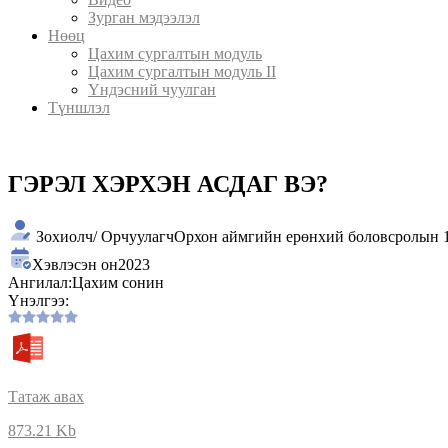
Зурган мэдээлэл
Нөөц
Цахим сургалтын модуль
Цахим сургалтын модуль II
Үндэсний чуулган
Түншлэл
ГЭРЭЛ ХЭРХЭН АСДАГ ВЭ?
Зохиолч/ Орчуулагч
Орхон аймгийн ерөнхий боловсролын 1
Хэвлэсэн он
2023
Ангилал:
Цахим сонин
Үнэлгээ:
Татаж авах
873.21 Kb