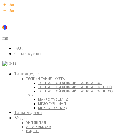
mn
FAQ
Санал хүсэлт
Танилцуулга
ТӨСЛИЙН ТАНИЛЦУУЛГА
ТОГТВОРТОЙ ХӨГЖЛИЙН БОЛОВСРОЛ
ТОГТВОРТОЙ ХӨГЖЛИЙН БОЛОВСРОЛ-I ТӨСӨЛ
ТОГТВОРТОЙ ХӨГЖЛИЙН БОЛОВСРОЛ-II ТӨСӨЛ
ТХБ
МАКРО ТҮВШИНД
МЕЗО ТҮВШИНД
МИКРО ТҮВШИНД
Таны мэдлэгт
Мэдээ
ҮЙЛ ЯВДАЛ
АРГА ХЭМЖЭЭ
ВИДЕО