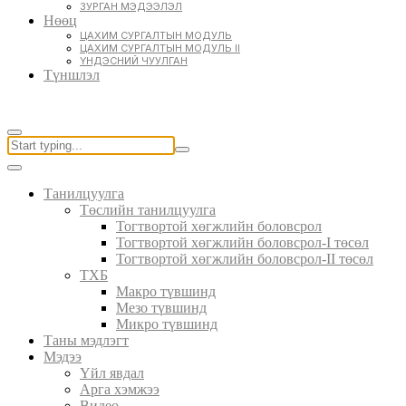
ЗУРГАН МЭДЭЭЛЭЛ
Нөөц
ЦАХИМ СУРГАЛТЫН МОДУЛЬ
ЦАХИМ СУРГАЛТЫН МОДУЛЬ II
ҮНДЭСНИЙ ЧУУЛГАН
Түншлэл
Танилцуулга
Төслийн танилцуулга
Тогтвортой хөгжлийн боловсрол
Тогтвортой хөгжлийн боловсрол-I төсөл
Тогтвортой хөгжлийн боловсрол-II төсөл
ТХБ
Макро түвшинд
Мезо түвшинд
Микро түвшинд
Таны мэдлэгт
Мэдээ
Үйл явдал
Арга хэмжээ
Видео