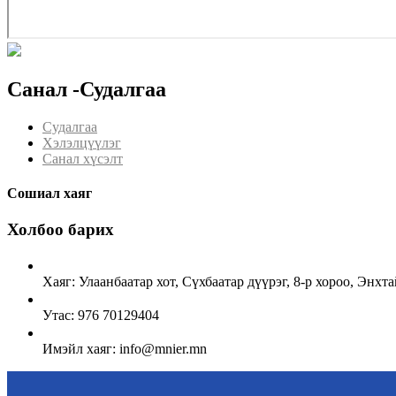
Санал -Судалгаа
Судалгаа
Хэлэлцүүлэг
Санал хүсэлт
Сошиал хаяг
Холбоо барих
Хаяг: Улаанбаатар хот, Сүхбаатар дүүрэг, 8-р хороо, Энх
Утас: 976 70129404
Имэйл хаяг: info@mnier.mn