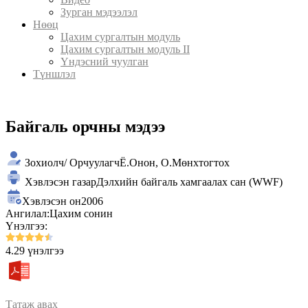
Зурган мэдээлэл
Нөөц
Цахим сургалтын модуль
Цахим сургалтын модуль II
Үндэсний чуулган
Түншлэл
Байгаль орчны мэдээ
Зохиолч/ Орчуулагч
Ё.Онон, О.Мөнхтогтох
Хэвлэсэн газар
Дэлхийн байгаль хамгаалах сан (WWF)
Хэвлэсэн он
2006
Ангилал:
Цахим сонин
Үнэлгээ:
4.29 үнэлгээ
Татаж авах