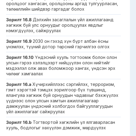
оролцоог хангасан, оролцооны аргад тулгуурласан,
төлөөллийн шийдвэр гаргадаг болох
Зорилт 16.8
Дэлхийн засаглалын үйл ажиллагаанд
хөгжиж буй улс орнуудыг оролцуулах явдлыг
нэмэгдүүлэх, сайжруулах
Зорилт 16.9
2030 он гэхэд хүн бүрт албан ёсны
үнэмлэх, түүний дотор төрсний гэрчилгээ олгох
Зорилт 16.10
Үндэсний хууль тогтоомж болон олон
улсын гэрээ хэлэлцээрт нийцүүлэн олон нийтийг
мэдээлэл олж авах боломжоор хангах, үндсэн эрх
чөлөөг хамгаалах
Зорилт 16.a
Хүчирхийллээс сэргийлэх, терроризм,
гэмт хэрэгтэй тэмцэх зорилгоор бүх түвшинд,
ялангуяа хөгжиж буй орнуудын чадавхыг бэхжүүлэх
үүднээс олон улсын хамтын ажиллагаагаар
дамжуулан үндэсний холбогдох байгууллагуудын
үйл ажиллагааг сайжруулах
Зорилт 16.b
Тогтвортой хөгжлийн үл ялгаварласан
хууль, бодлогыг хөхүүлэн дэмжиж, мөрдүүлэх