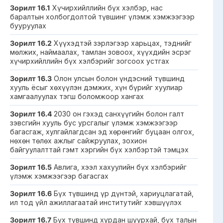
Зорилт 16.1
Хүчирхийллийн бүх хэлбэр, нас
баралтын холбогдолтой түвшинг үлэмж хэмжээгээр
бууруулах
Зорилт 16.2
Хүүхэдтэй зэрлэгээр харьцах, тэднийг
мөлжих, наймаалах, тамлан зовоох, хүүхдийн эсрэг
хүчирхийллийн бүх хэлбэрийг зогсоох устгах
Зорилт 16.3
Олон улсын болон үндэсний түвшинд
хууль ёсыг хөхүүлэн дэмжих, хүн бүрийг хуулиар
хамгаалуулах тэгш боломжоор хангах
Зорилт 16.4
2030 он гэхэд санхүүгийн болон галт
зэвсгийн хууль бус урсгалыг үлэмж хэмжээгээр
багасгаж, хулгайлагдсан эд хөрөнгийг буцаан олгох,
нөхөн төлөх ажлыг сайжруулах, зохион
байгуулалттай гэмт хэргийн бүх хэлбэртэй тэмцэх
Зорилт 16.5
Авлига, хээл хахуулийн бүх хэлбэрийг
үлэмж хэмжээгээр багасгах
Зорилт 16.6
Бүх түвшинд үр дүнтэй, хариуцлагатай,
ил тод үйл ажиллагаатай институтийг хэвшүүлэх
Зорилт 16.7
Бүх түвшинд хурдан шуурхай, бүх талын