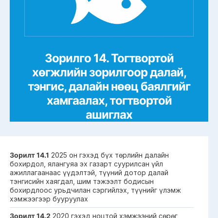
Зорилго 14. Тогтвортой
хөгжлийн зорилгоор далай,
тэнгис, далайн нөөц баялгийг
хамгаалах, тогтвортой
ашиглах
Зорилт 14.1
2025 он гэхэд бүх төрлийн далайн
бохирдол, ялангуяа эх газарт суурилсан үйл
ажиллагаанаас үүдэлтэй, түүний дотор далай
тэнгисийн хаягдал, шим тэжээлт бодисын
бохирдлоос урьдчилан сэргийлэх, түүнийг үлэмж
хэмжээгээр бууруулах
Зорилт 14.2
2020 гэхэд ноцтой хэмжээний сөрөг