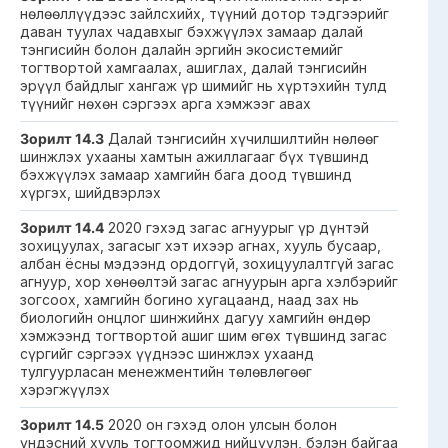
нөлөөллүүдээс зайлсхийх, түүний дотор тэдгээрийг
даван туулах чадавхыг бэхжүүлэх замаар далай
тэнгисийн болон далайн эргийн экосистемийг
тогтвортой хамгаалах, ашиглах, далай тэнгисийн
эрүүл байдлыг хангаж үр шимийг нь хүртэхийн тулд
түүнийг нөхөн сэргээх арга хэмжээг авах
Зорилт 14.3
Далай тэнгисийн хүчилшилтийн нөлөөг
шинжлэх ухааны хамтын ажиллагааг бүх түвшинд
бэхжүүлэх замаар хамгийн бага доод түвшинд
хүргэх, шийдвэрлэх
Зорилт 14.4
2020 гэхэд загас агнуурыг үр дүнтэй
зохицуулах, загасыг хэт ихээр агнах, хууль бусаар,
албан ёсны мэдээнд ордоггүй, зохицуулалтгүй загас
агнуур, хор хөнөөлтэй загас агнуурын арга хэлбэрийг
зогсоох, хамгийн богино хугацаанд, наад зах нь
биологийн онцлог шинжийнх дагуу хамгийн өндөр
хэмжээнд тогтвортой ашиг шим өгөх түвшинд загас
сүргийг сэргээх үүднээс шинжлэх ухаанд
тулгуурласан менежментийн төлөвлөгөөг
хэрэгжүүлэх
Зорилт 14.5
2020 он гэхэд олон улсын болон
үндэсний хууль тогтоомжид нийцүүлэн, бэлэн байгаа