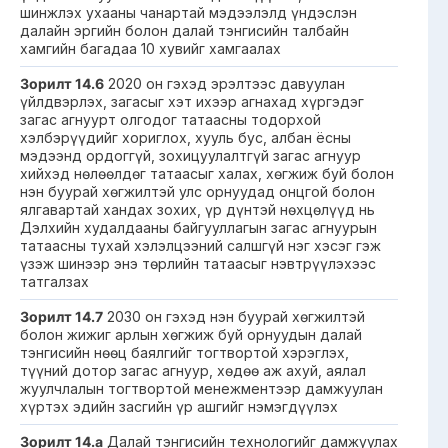
шинжлэх ухааны чанартай мэдээлэлд үндэслэн
далайн эргийн болон далай тэнгисийн талбайн
хамгийн багадаа 10 хувийг хамгаалах
Зорилт 14.6
2020 он гэхэд эрэлтээс давуулан
үйлдвэрлэх, загасыг хэт ихээр агнахад хүргэдэг
загас агнуурт олгодог татаасны тодорхой
хэлбэрүүдийг хориглох, хууль бус, албан ёсны
мэдээнд ордоггүй, зохицуулалтгүй загас агнуур
хийхэд нөлөөлдөг татаасыг халах, хөгжиж буй болон
нэн буурай хөгжилтэй улс орнуудад онцгой болон
ялгавартай хандах зохих, үр дүнтэй нөхцөлүүд нь
Дэлхийн худалдааны байгууллагын загас агнуурын
татаасны тухай хэлэлцээний салшгүй нэг хэсэг гэж
үзэж шинээр энэ төрлийн татаасыг нэвтрүүлэхээс
татгалзах
Зорилт 14.7
2030 он гэхэд нэн буурай хөгжилтэй
болон жижиг арлын хөгжиж буй орнуудын далай
тэнгисийн нөөц баялгийг тогтвортой хэрэглэх,
түүний дотор загас агнуур, хөдөө аж ахуй, аялал
жуулчлалын тогтвортой менежментээр дамжуулан
хүртэх эдийн засгийн үр ашгийг нэмэгдүүлэх
Зорилт 14.a
Далай тэнгисийн технологийг дамжуулах