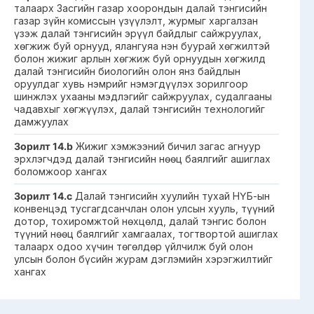
талаарх Засгийн газар хоорондын далай тэнгисийн
газар зүйн комиссын үзүүлэлт, журмыг харгалзан
үзэж далай тэнгисийн эрүүл байдлыг сайжруулах,
хөгжиж буй орнууд, ялангуяа нэн буурай хөгжилтэй
болон жижиг арлын хөгжиж буй орнуудын хөгжилд
далай тэнгисийн биологийн олон янз байдлын
оруулдаг хувь нэмрийг нэмэгдүүлэх зорилгоор
шинжлэх ухааны мэдлэгийг сайжруулах, судалгааны
чадавхыг хөгжүүлэх, далай тэнгисийн технологийг
дамжуулах
Зорилт 14.b
Жижиг хэмжээний бичил загас агнуур
эрхлэгчдэд далай тэнгисийн нөөц баялгийг ашиглах
боломжоор хангах
Зорилт 14.c
Далай тэнгисийн хуулийн тухай НҮБ-ын
конвенцэд тусгагдсанчлан олон улсын хууль, түүний
дотор, тохиромжтой нөхцөлд, далай тэнгис болон
түүний нөөц баялгийг хамгаалах, тогтвортой ашиглах
талаарх одоо хүчин төгөлдөр үйлчилж буй олон
улсын болон бүсийн журам дэглэмийн хэрэгжилтийг
хангах