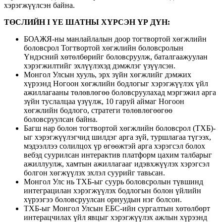
хэрэгжүүлсэн байна.
ТӨСЛИЙН I ҮЕ ШАТНЫ ХҮРСЭН ҮР ДҮН:
БОАЖЯ-ны манлайлалын доор тогтвортой хөгжлийн
боловсрол Тогтвортой хөгжлийн боловсролын
Үндэсний хөтөлбөрийг боловсруулж, баталгаажуулан
хэрэгжилтийг эхлүүлэхэд дэмжлэг үзүүлсэн.
Монгол Улсын хууль, эрх зүйн хөгжлийг дэмжих
хүрээнд Ногоон хөгжлийн бодлогыг хэрэгжүүлэх үйл
ажиллагааны төлөвлөгөө боловсруулахад мэргэжил арга
зүйн туслалцаа үзүүлж, 10 гаруй аймаг Ногоон
хөгжлийн бодлого, стратеги төлөвлөгөөгөө
боловсруулсан байна.
Багш нар болон тогтвортой хөгжлийн боловсрол (ТХБ)-
ыг хэрэгжүүлэгчид шилдэг арга зүй, туршлагаа түгээх,
мэдээллээ солилцох үр өгөөжтэй арга хэрэгсэл болох
вебэд суурилсан интерактив платформ цахим талбарыг
ажиллуулж, хамтын ажиллагааг идэвхжүүлэх хэрэгсэл
болгон хөгжүүлэх эхлэл суурийг тавьсан.
Монгол Улс нь ТХБ-ыг суурь боловсролын түвшинд
интеграцилан хэрэгжүүлэх бодлогын болон үйлийн
хүрээгээ боловсруулсан орнуудын нэг болсон.
ТХБ-ыг Монгол Улсын ЕБС-ийн сургалтын хөтөлбөрт
интерацчилах үйл явцыг хэрэгжүүлэх ажлын хүрээнд