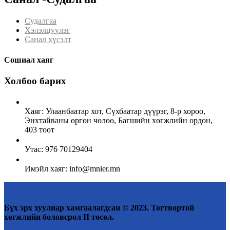
Судалгаа
Хэлэлцүүлэг
Санал хүсэлт
Сошиал хаяг
Холбоо барих
Хаяг: Улаанбаатар хот, Сүхбаатар дүүрэг, 8-р хороо,
Энхтайваны өргөн чөлөө, Багшийн хөгжлийн ордон,
403 тоот
Утас: 976 70129404
Имэйл хаяг: info@mnier.mn
Бүх эрх хуулиар хамгаалагдсан © 2023. Тогтвортой
хөгжлийн боловсрол II төсөл.