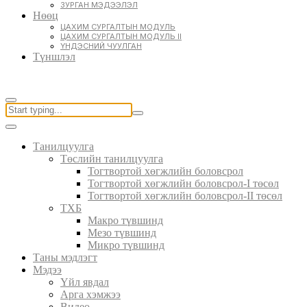
ЗУРГАН МЭДЭЭЛЭЛ
Нөөц
ЦАХИМ СУРГАЛТЫН МОДУЛЬ
ЦАХИМ СУРГАЛТЫН МОДУЛЬ II
ҮНДЭСНИЙ ЧУУЛГАН
Түншлэл
Танилцуулга
Төслийн танилцуулга
Тогтвортой хөгжлийн боловсрол
Тогтвортой хөгжлийн боловсрол-I төсөл
Тогтвортой хөгжлийн боловсрол-II төсөл
ТХБ
Макро түвшинд
Мезо түвшинд
Микро түвшинд
Таны мэдлэгт
Мэдээ
Үйл явдал
Арга хэмжээ
Видео