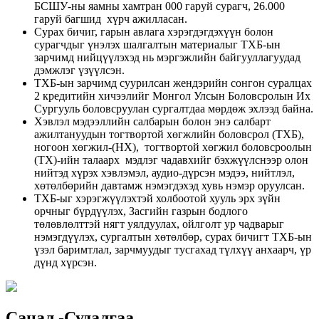
БСШУ-ны яамны хамтран 000 гаруй сурагч, 26.000
гаруй багшид хүрч ажилласан.
Сурах бичиг, гарын авлага хэрэгдэгдэхүүн болон
сурагчдыг үнэлэх шалгалтын материалыг ТХБ-ын
зарчимд нийцүүлэхэд нь мэргэжлийн байгууллагуудад
дэмжлэг үзүүлсэн.
ТХБ-ын зарчимд суурилсан жендэрийн сонгон суралцах
2 кредитийн хичээлийг Монгол Улсын Боловсролын Их
Сургууль боловсруулан сургалтдаа мөрдөж эхлээд байна.
Хэвлэл мэдээллийн салбарын болон энэ салбарт
ажилтануудын тогтвортой хөгжлийн боловсрол (ТХБ),
ногоон хөгжил-(НХ), тогтвортой хөгжил боловсроолын
(ТХ)-ийн талаарх мэдлэг чадавхийг бэхжүүлснээр олон
нийтэд хүрэх хэвлэмэл, аудио-дүрсэн мэдээ, нийтлэл,
хөтөлбөрийн давтамж нэмэгдэхэд хувь нэмэр оруулсан.
ТХБ-ыг хэрэгжүүлэхтэй холбоотой хууль эрх зүйн
орчныг бүрдүүлэх, Засгийн газрын бодлого
төлөвлөлттэй нягт уялдуулах, ойлголт ур чадварыг
нэмэгдүүлэх, сургалтын хөтөлбөр, сурах бичигт ТХБ-ын
үзэл баримтлал, зарчмуудыг тусгахад түлхүү анхаарч, үр
дүнд хүрсэн.
Санал -Судалгаа