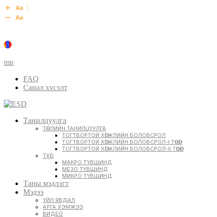
mn
FAQ
Санал хүсэлт
Танилцуулга
ТӨСЛИЙН ТАНИЛЦУУЛГА
ТОГТВОРТОЙ ХӨГЖЛИЙН БОЛОВСРОЛ
ТОГТВОРТОЙ ХӨГЖЛИЙН БОЛОВСРОЛ-I ТӨСӨЛ
ТОГТВОРТОЙ ХӨГЖЛИЙН БОЛОВСРОЛ-II ТӨСӨЛ
ТХБ
МАКРО ТҮВШИНД
МЕЗО ТҮВШИНД
МИКРО ТҮВШИНД
Таны мэдлэгт
Мэдээ
ҮЙЛ ЯВДАЛ
АРГА ХЭМЖЭЭ
ВИДЕО