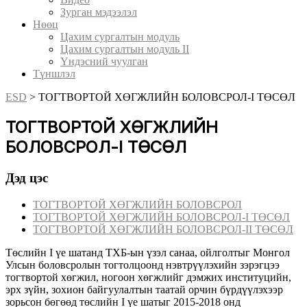
Зурган мэдээлэл
Нөөц
Цахим сургалтын модуль
Цахим сургалтын модуль II
Үндэсний чуулган
Түншлэл
ESD
>
ТОГТВОРТОЙ ХӨГЖЛИЙН БОЛОВСРОЛ-I ТӨСӨЛ
ТОГТВОРТОЙ ХӨГЖЛИЙН
БОЛОВСРОЛ-I ТӨСӨЛ
Дэд цэс
ТОГТВОРТОЙ ХӨГЖЛИЙН БОЛОВСРОЛ
ТОГТВОРТОЙ ХӨГЖЛИЙН БОЛОВСРОЛ-I ТӨСӨЛ
ТОГТВОРТОЙ ХӨГЖЛИЙН БОЛОВСРОЛ-II ТӨСӨЛ
Төслийн I үе шатанд ТХБ-ын үзэл санаа, ойлголтыг Монгол
Улсын боловсролын тогтолцоонд нэвтрүүлэхийн зэрэгцээ
тогтвортой хөгжил, ногоон хөгжлийг дэмжих институцийн,
эрх зүйн, зохион байгуулалтын таатай орчин бүрдүүлэхээр
зорьсон бөгөөд төслийн I үе шатыг 2015-2018 онд