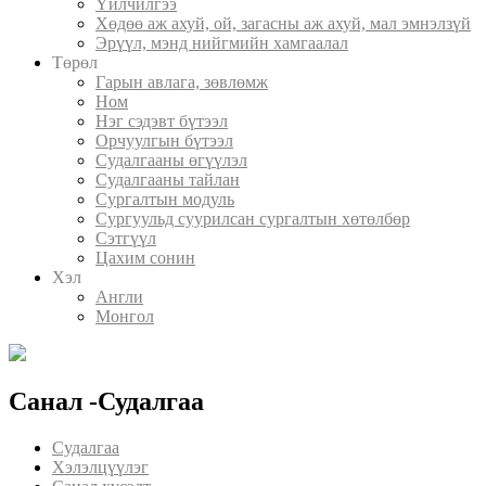
Үйлчилгээ
Хөдөө аж ахуй, ой, загасны аж ахуй, мал эмнэлзүй
Эрүүл, мэнд нийгмийн хамгаалал
Төрөл
Гарын авлага, зөвлөмж
Ном
Нэг сэдэвт бүтээл
Орчуулгын бүтээл
Судалгааны өгүүлэл
Судалгааны тайлан
Сургалтын модуль
Сургуульд суурилсан сургалтын хөтөлбөр
Сэтгүүл
Цахим сонин
Хэл
Англи
Монгол
Санал -Судалгаа
Судалгаа
Хэлэлцүүлэг