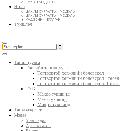
ЗУРГАН МЭДЭЭЛЭЛ
Нөөц
ЦАХИМ СУРГАЛТЫН МОДУЛЬ
ЦАХИМ СУРГАЛТЫН МОДУЛЬ II
ҮНДЭСНИЙ ЧУУЛГАН
Түншлэл
Танилцуулга
Төслийн танилцуулга
Тогтвортой хөгжлийн боловсрол
Тогтвортой хөгжлийн боловсрол-I төсөл
Тогтвортой хөгжлийн боловсрол-II төсөл
ТХБ
Макро түвшинд
Мезо түвшинд
Микро түвшинд
Таны мэдлэгт
Мэдээ
Үйл явдал
Арга хэмжээ
Видео