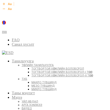
mn
FAQ
Санал хүсэлт
Танилцуулга
ТӨСЛИЙН ТАНИЛЦУУЛГА
ТОГТВОРТОЙ ХӨГЖЛИЙН БОЛОВСРОЛ
ТОГТВОРТОЙ ХӨГЖЛИЙН БОЛОВСРОЛ-I ТӨСӨЛ
ТОГТВОРТОЙ ХӨГЖЛИЙН БОЛОВСРОЛ-II ТӨСӨЛ
ТХБ
МАКРО ТҮВШИНД
МЕЗО ТҮВШИНД
МИКРО ТҮВШИНД
Таны мэдлэгт
Мэдээ
ҮЙЛ ЯВДАЛ
АРГА ХЭМЖЭЭ
ВИДЕО