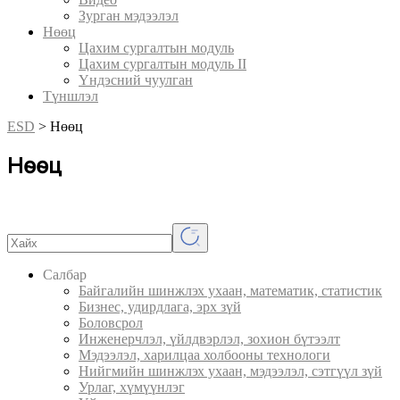
Зурган мэдээлэл
Нөөц
Цахим сургалтын модуль
Цахим сургалтын модуль II
Үндэсний чуулган
Түншлэл
ESD
>
Нөөц
Нөөц
Салбар
Байгалийн шинжлэх ухаан, математик, статистик
Бизнес, удирдлага, эрх зүй
Боловсрол
Инженерчлэл, үйлдвэрлэл, зохион бүтээлт
Мэдээлэл, харилцаа холбооны технологи
Нийгмийн шинжлэх ухаан, мэдээлэл, сэтгүүл зүй
Урлаг, хүмүүнлэг