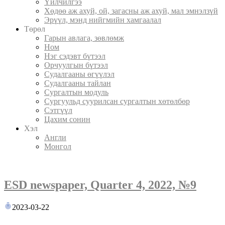
Үйлчилгээ
Хөдөө аж ахуй, ой, загасны аж ахуй, мал эмнэлзүй
Эрүүл, мэнд нийгмийн хамгаалал
Төрөл
Гарын авлага, зөвлөмж
Ном
Нэг сэдэвт бүтээл
Орчуулгын бүтээл
Судалгааны өгүүлэл
Судалгааны тайлан
Сургалтын модуль
Сургуульд суурилсан сургалтын хөтөлбөр
Сэтгүүл
Цахим сонин
Хэл
Англи
Монгол
ESD newspaper, Quarter 4, 2022, №9
2023-03-22