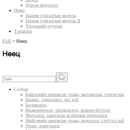
Зурган мэдээлэл
Нөөц
Цахим сургалтын модуль
Цахим сургалтын модуль II
Үндэсний чуулган
Түншлэл
ESD
>
Нөөц
Нөөц
Салбар
Байгалийн шинжлэх ухаан, математик, статистик
Бизнес, удирдлага, эрх зүй
Боловсрол
Инженерчлэл, үйлдвэрлэл, зохион бүтээлт
Мэдээлэл, харилцаа холбооны технологи
Нийгмийн шинжлэх ухаан, мэдээлэл, сэтгүүл зүй
Урлаг, хүмүүнлэг