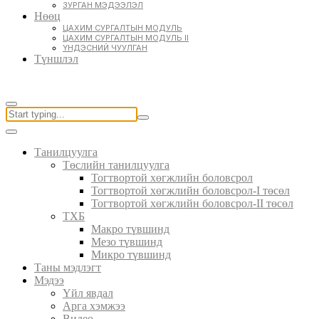
ЗУРГАН МЭДЭЭЛЭЛ
Нөөц
ЦАХИМ СУРГАЛТЫН МОДУЛЬ
ЦАХИМ СУРГАЛТЫН МОДУЛЬ II
ҮНДЭСНИЙ ЧУУЛГАН
Түншлэл
Танилцуулга
Төслийн танилцуулга
Тогтвортой хөгжлийн боловсрол
Тогтвортой хөгжлийн боловсрол-I төсөл
Тогтвортой хөгжлийн боловсрол-II төсөл
ТХБ
Макро түвшинд
Мезо түвшинд
Микро түвшинд
Таны мэдлэгт
Мэдээ
Үйл явдал
Арга хэмжээ
Видео