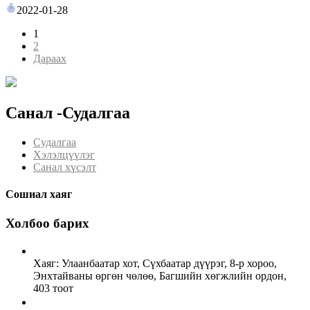
2022-01-28
1
2
Дараах
Санал -Судалгаа
Судалгаа
Хэлэлцүүлэг
Санал хүсэлт
Сошиал хаяг
Холбоо барих
Хаяг: Улаанбаатар хот, Сүхбаатар дүүрэг, 8-р хороо,
Энхтайваны өргөн чөлөө, Багшийн хөгжлийн ордон,
403 тоот