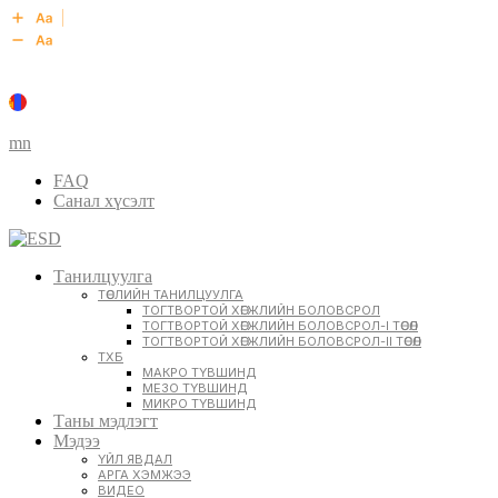
mn
FAQ
Санал хүсэлт
Танилцуулга
ТӨСЛИЙН ТАНИЛЦУУЛГА
ТОГТВОРТОЙ ХӨГЖЛИЙН БОЛОВСРОЛ
ТОГТВОРТОЙ ХӨГЖЛИЙН БОЛОВСРОЛ-I ТӨСӨЛ
ТОГТВОРТОЙ ХӨГЖЛИЙН БОЛОВСРОЛ-II ТӨСӨЛ
ТХБ
МАКРО ТҮВШИНД
МЕЗО ТҮВШИНД
МИКРО ТҮВШИНД
Таны мэдлэгт
Мэдээ
ҮЙЛ ЯВДАЛ
АРГА ХЭМЖЭЭ
ВИДЕО